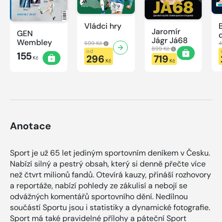
Vládci hry
Jaromír
GEN
Jágr Já68
Wembley
599 Kč
4
899 Kč
od
155
296
719
Kč
Kč
Kč
Anotace
Sport je už 65 let jediným sportovním deníkem v Česku.
Nabízí silný a pestrý obsah, který si denně přečte více
než čtvrt milionů fandů. Otevírá kauzy, přináší rozhovory
a reportáže, nabízí pohledy ze zákulisí a nebojí se
odvážných komentářů sportovního dění. Nedílnou
součástí Sportu jsou i statistiky a dynamické fotografie.
Sport má také pravidelné přílohy a páteční Sport