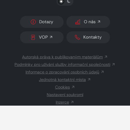
Dotazy
O nás
VOP
Kontakty
Autorská práva k publikovaným materiálům
Podmínky pro užívání služby informační společnosti
Informace o zpracování osobních údajů
Jednotná kontaktní místa
Cookies
Nastavení soukromí
Inzerce
Redakce