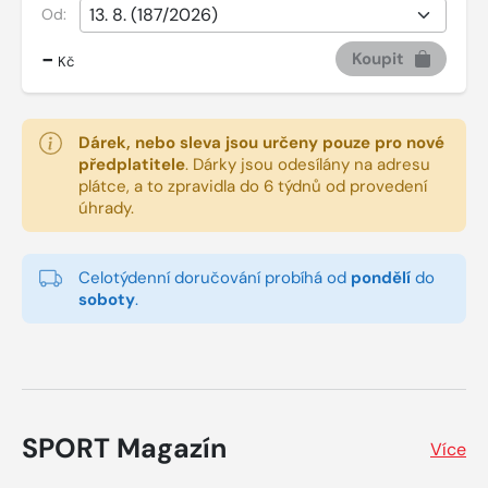
Od:
-
Koupit
Kč
Dárek, nebo sleva jsou určeny pouze pro nové
předplatitele
.
Dárky jsou odesílány na adresu
plátce, a to zpravidla do 6 týdnů od provedení
úhrady.
Celotýdenní doručování probíhá od
pondělí
do
soboty
.
SPORT Magazín
Více