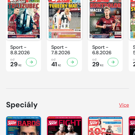
Sport -
Sport -
Sport -
8.8.2026
7.8.2026
6.8.2026
od
od
od
29
41
29
Kč
Kč
Kč
Speciály
Více