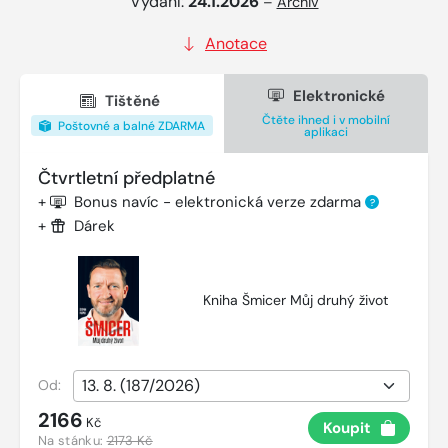
Vydání:
24.1.2026
–
Archiv
Anotace
Elektronické
Tištěné
Čtěte ihned i v mobilní
Poštovné a balné ZDARMA
aplikaci
Čtvrtletní předplatné
+
Bonus navíc - elektronická verze zdarma
?
+
Dárek
Kniha Šmicer Můj druhý život
Od:
2166
Kč
Koupit
Na stánku:
2173 Kč