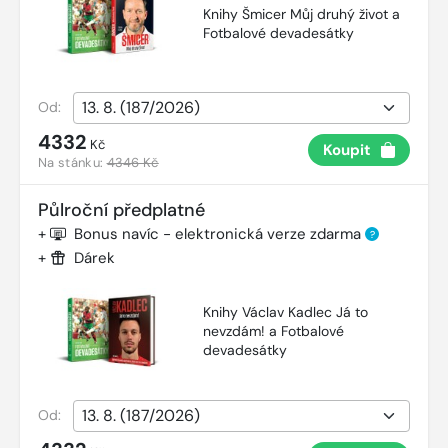
Knihy Šmicer Můj druhý život a
Fotbalové devadesátky
Od:
4332
Kč
Koupit
Na stánku:
4346 Kč
Půlroční předplatné
+
Bonus navíc - elektronická verze zdarma
?
+
Dárek
Knihy Václav Kadlec Já to
nevzdám! a Fotbalové
devadesátky
Od: