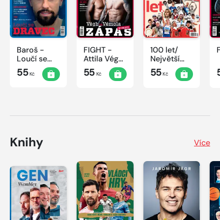
Baroš -
FIGHT -
100 let/
Loučí se
Attila Végh
Největší
dravec
vs. Karlos
okamžiky
55
55
55
Kč
Kč
Kč
Vémola
českého
sportu
Knihy
Více