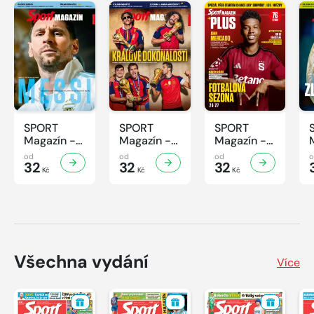
SPORT
SPORT
SPORT
Magazín -
Magazín -
Magazín -
32/2026
31/2026
30/2026
od
od
od
32
32
32
Kč
Kč
Kč
Všechna vydání
Více