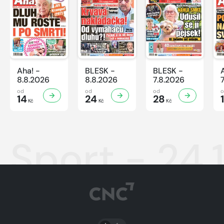
Aha! -
BLESK -
BLESK -
8.8.2026
8.8.2026
7.8.2026
od
od
od
14
24
28
Kč
Kč
Kč
Sport - 24.
PŘEPNOUT SVĚTLÝ/TMAVÝ REŽIM