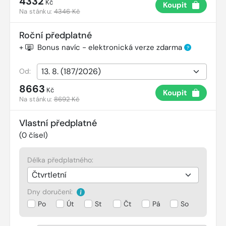
4332
Kč
Koupit
Na stánku:
4346 Kč
Roční předplatné
+
Bonus navíc - elektronická verze zdarma
?
Od:
8663
Kč
Koupit
Na stánku:
8692 Kč
Vlastní předplatné
(
0
čísel)
Délka předplatného:
Dny doručení:
Po
Út
St
Čt
Pá
So