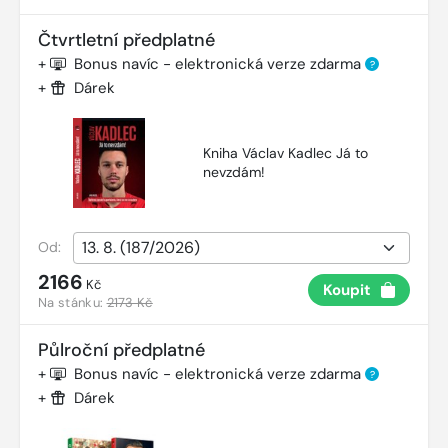
Čtvrtletní předplatné
+
Bonus navíc - elektronická verze zdarma
?
+
Dárek
Kniha Václav Kadlec Já to
nevzdám!
Od:
2166
Kč
Koupit
Na stánku:
2173 Kč
Půlroční předplatné
+
Bonus navíc - elektronická verze zdarma
?
+
Dárek