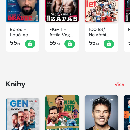
Baroš -
FIGHT -
100 let/
Loučí se
Attila Végh
Největší
dravec
vs. Karlos
okamžiky
55
55
55
Kč
Kč
Kč
Vémola
českého
sportu
Knihy
Více