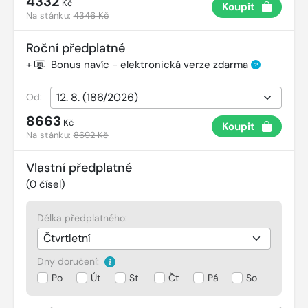
4332
Kč
Koupit
Na stánku:
4346 Kč
Roční předplatné
+
Bonus navíc - elektronická verze zdarma
?
Od:
8663
Kč
Koupit
Na stánku:
8692 Kč
Vlastní předplatné
(
0
čísel)
Délka předplatného:
Dny doručení:
Po
Út
St
Čt
Pá
So