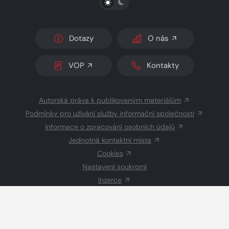
Dotazy
O nás
VOP
Kontakty
Autorská práva k publikovaným materiálům
Podmínky pro užívání služby informační společnosti
Informace o zpracování osobních údajů
Jednotná kontaktní místa
Cookies
Nastavení soukromí
Inzerce
Redakce