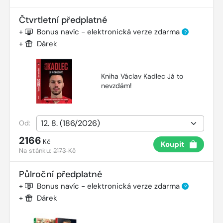
Čtvrtletní předplatné
+
Bonus navíc - elektronická verze zdarma
?
+
Dárek
Kniha Václav Kadlec Já to
nevzdám!
Od:
2166
Kč
Koupit
Na stánku:
2173 Kč
Půlroční předplatné
+
Bonus navíc - elektronická verze zdarma
?
+
Dárek