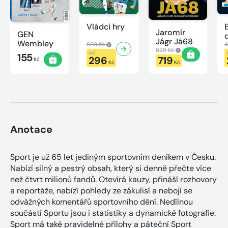
Vládci hry
Jaromír
GEN
Jágr Já68
Wembley
599 Kč
4
899 Kč
od
155
296
719
Kč
Kč
Kč
Anotace
Sport je už 65 let jediným sportovním deníkem v Česku.
Nabízí silný a pestrý obsah, který si denně přečte více
než čtvrt milionů fandů. Otevírá kauzy, přináší rozhovory
a reportáže, nabízí pohledy ze zákulisí a nebojí se
odvážných komentářů sportovního dění. Nedílnou
součástí Sportu jsou i statistiky a dynamické fotografie.
Sport má také pravidelné přílohy a páteční Sport