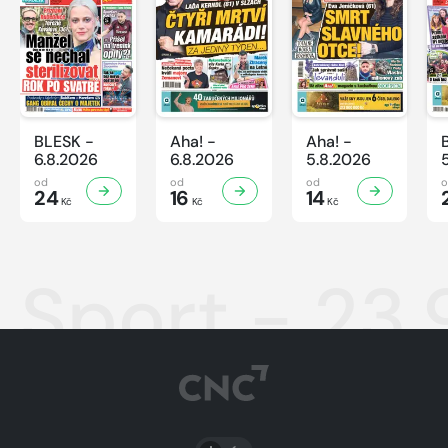
BLESK -
Aha! -
Aha! -
6.8.2026
6.8.2026
5.8.2026
od
od
od
24
16
14
Kč
Kč
Kč
Sport - 23
PŘEPNOUT SVĚTLÝ/TMAVÝ REŽIM