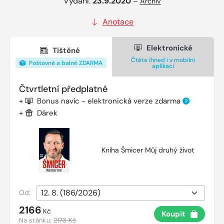
Vydání:
23.9.2020
–
Archiv
Anotace
Elektronické
Tištěné
Čtěte ihned i v mobilní
Poštovné a balné ZDARMA
aplikaci
Čtvrtletní předplatné
+
Bonus navíc - elektronická verze zdarma
?
+
Dárek
Kniha Šmicer Můj druhý život
Od:
2166
Kč
Koupit
Na stánku:
2173 Kč