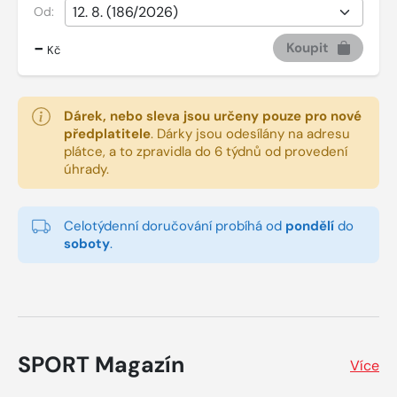
Od:
-
Koupit
Kč
Dárek, nebo sleva jsou určeny pouze pro nové
předplatitele
.
Dárky jsou odesílány na adresu
plátce, a to zpravidla do 6 týdnů od provedení
úhrady.
Celotýdenní doručování probíhá od
pondělí
do
soboty
.
SPORT Magazín
Více