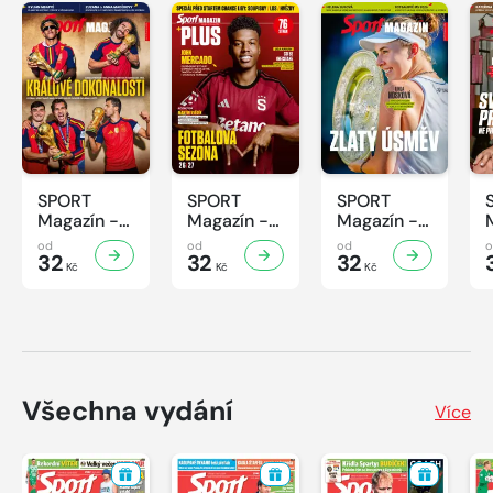
SPORT
SPORT
SPORT
Magazín -
Magazín -
Magazín -
31/2026
30/2026
29/2026
od
od
od
32
32
32
Kč
Kč
Kč
Všechna vydání
Více