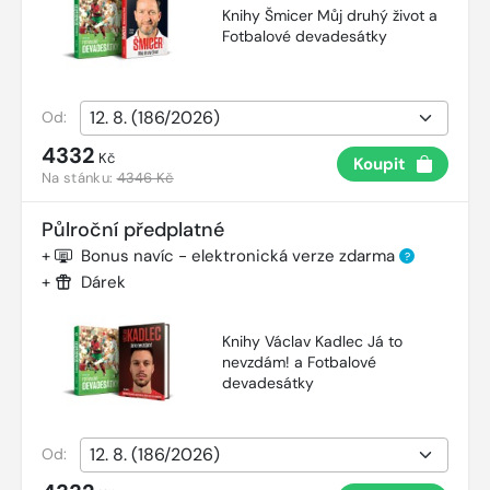
Knihy Šmicer Můj druhý život a
Fotbalové devadesátky
Od:
4332
Kč
Koupit
Na stánku:
4346 Kč
Půlroční předplatné
+
Bonus navíc - elektronická verze zdarma
?
+
Dárek
Knihy Václav Kadlec Já to
nevzdám! a Fotbalové
devadesátky
Od: