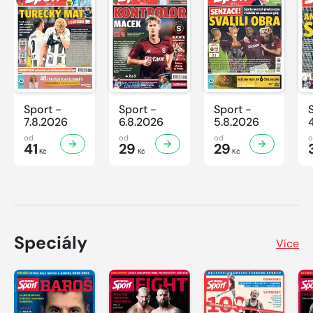
Sport -
Sport -
Sport -
7.8.2026
6.8.2026
5.8.2026
od
od
od
41
29
29
Kč
Kč
Kč
Speciály
Více