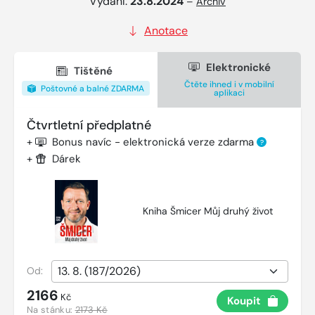
Vydání:
23.8.2024
–
Archiv
Anotace
Elektronické
Tištěné
Čtěte ihned i v mobilní
Poštovné a balné ZDARMA
aplikaci
Čtvrtletní předplatné
+
Bonus navíc - elektronická verze zdarma
?
+
Dárek
Kniha Šmicer Můj druhý život
Od:
2166
Kč
Koupit
Na stánku:
2173 Kč