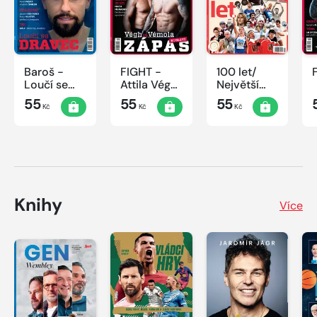
Baroš -
FIGHT -
100 let/
Loučí se
Attila Végh
Největší
dravec
vs. Karlos
okamžiky
55
55
55
Kč
Kč
Kč
Vémola
českého
sportu
Knihy
Více