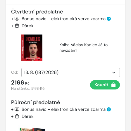
Čtvrtletní předplatné
+
Bonus navíc - elektronická verze zdarma
?
+
Dárek
Kniha Václav Kadlec Já to
nevzdám!
Od:
2166
Kč
Koupit
Na stánku:
2173 Kč
Půlroční předplatné
+
Bonus navíc - elektronická verze zdarma
?
+
Dárek