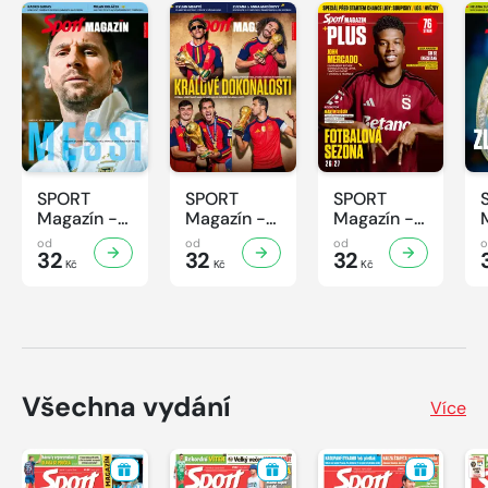
SPORT
SPORT
SPORT
Magazín -
Magazín -
Magazín -
32/2026
31/2026
30/2026
od
od
od
32
32
32
Kč
Kč
Kč
Všechna vydání
Více