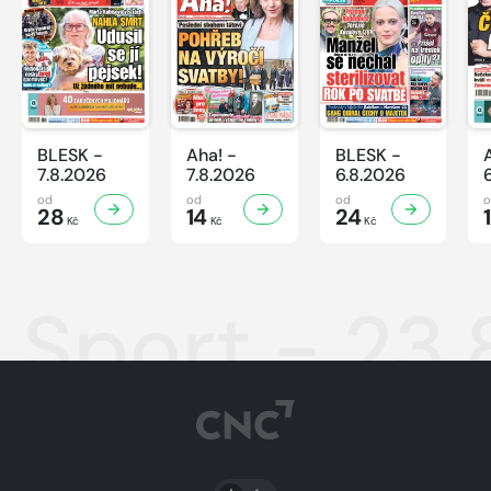
BLESK -
Aha! -
BLESK -
7.8.2026
7.8.2026
6.8.2026
od
od
od
28
14
24
Kč
Kč
Kč
Sport - 23
PŘEPNOUT SVĚTLÝ/TMAVÝ REŽIM