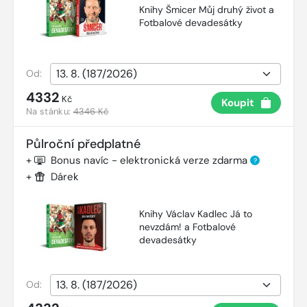
Knihy Šmicer Můj druhý život a
Fotbalové devadesátky
Od:
4332
Kč
Koupit
Na stánku:
4346 Kč
Půlroční předplatné
+
Bonus navíc - elektronická verze zdarma
?
+
Dárek
Knihy Václav Kadlec Já to
nevzdám! a Fotbalové
devadesátky
Od: