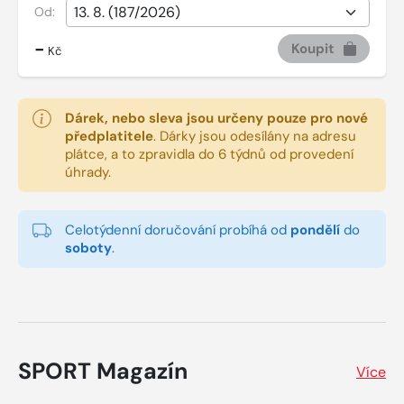
Od:
-
Koupit
Kč
Dárek, nebo sleva jsou určeny pouze pro nové
předplatitele
.
Dárky jsou odesílány na adresu
plátce, a to zpravidla do 6 týdnů od provedení
úhrady.
Celotýdenní doručování probíhá od
pondělí
do
soboty
.
SPORT Magazín
Více