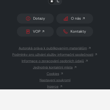
Dotazy
O nás
VOP
Kontakty
Autorská práva k publikovaným materiálům
Podmínky pro užívání služby informační společnosti
Informace o zpracování osobních údajů
Jednotná kontaktní místa
Cookies
Nastavení soukromí
Inzerce
Redakce