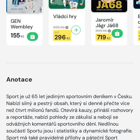
Vládci hry
Jaromír
GEN
Jágr Já68
Wembley
599 Kč
4
899 Kč
od
155
296
719
Kč
Kč
Kč
Anotace
Sport je už 65 let jediným sportovním deníkem v Česku.
Nabízí silný a pestrý obsah, který si denně přečte více
než čtvrt milionů fandů. Otevírá kauzy, přináší rozhovory
a reportáže, nabízí pohledy ze zákulisí a nebojí se
odvážných komentářů sportovního dění. Nedílnou
součástí Sportu jsou i statistiky a dynamické fotografie.
Sport má také pravidelné přílohy a páteční Sport