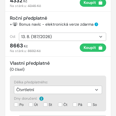
4332
Kč
Koupit
Na stánku:
4346 Kč
Roční předplatné
+
Bonus navíc - elektronická verze zdarma
?
Od:
8663
Kč
Koupit
Na stánku:
8692 Kč
Vlastní předplatné
(
0
čísel)
Délka předplatného:
Dny doručení:
Po
Út
St
Čt
Pá
So