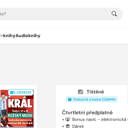
E-knihy
Audioknihy
Tištěné
S DÁRKEM
Poštovné a balné ZDARMA
Čtvrtletní předplatné
+
Bonus navíc - elektronická
+
Dárek