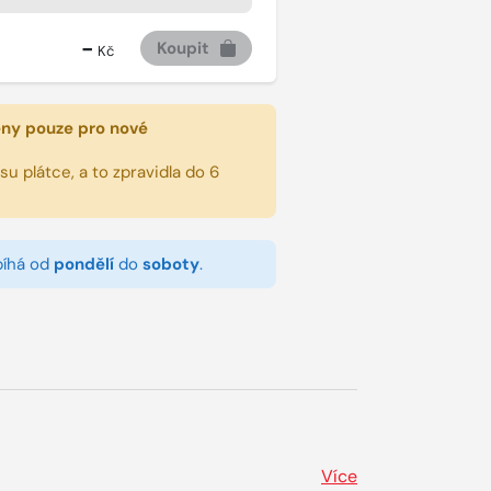
-
Koupit
Kč
eny pouze pro nové
u plátce, a to zpravidla do 6
bíhá od
pondělí
do
soboty
.
Více