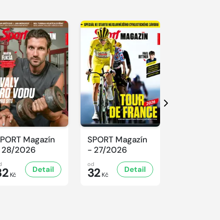
Další
PORT Magazín
SPORT Magazín
SPORT Ma
 28/2026
- 27/2026
- 26/2026
d
od
od
Detail
Detail
D
32
32
32
Kč
Kč
Kč