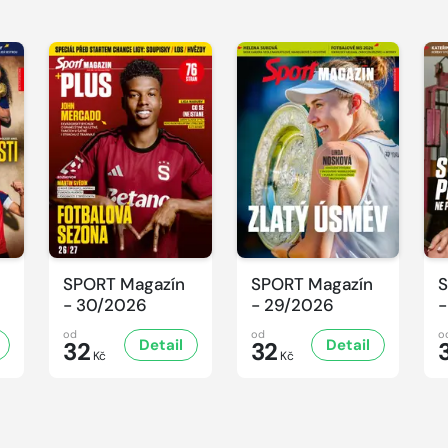
SPORT Magazín
SPORT Magazín
S
- 30/2026
- 29/2026
-
od
od
o
Detail
Detail
32
32
Kč
Kč