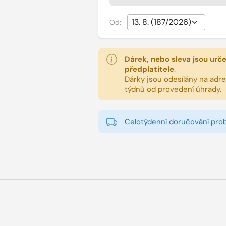
Od:
Dárek, nebo sleva jsou urč
předplatitele
.
Dárky jsou odesílány na adres
týdnů od provedení úhrady.
Celotýdenní doručování pro