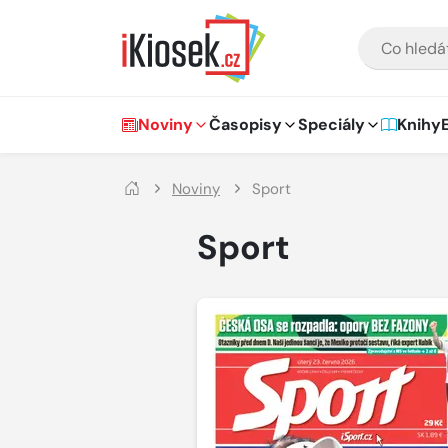
Přejít na hlavní obsah
VYHLEDÁVÁNÍ
Hlavní navigace
Noviny
Časopisy
Speciály
Knihy
Noviny
Sport
Sport