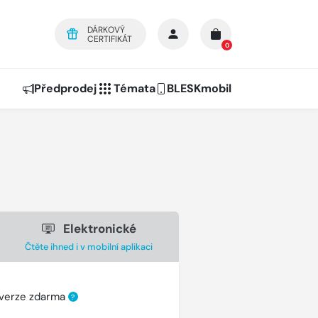
DÁRKOVÝ
CERTIFIKÁT
0
Předprodej
Témata
BLESKmobil
Elektronické
Čtěte ihned i v mobilní aplikaci
 verze zdarma
?