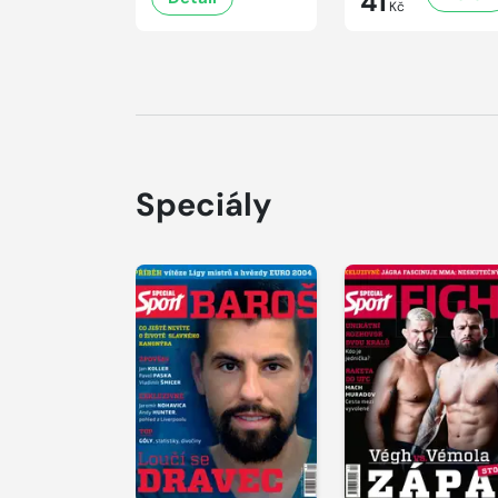
41
Kč
Speciály