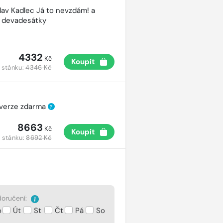
lav Kadlec Já to nevzdám! a
é devadesátky
4332
Kč
Koupit
 stánku:
4346 Kč
 verze zdarma
?
8663
Kč
Koupit
 stánku:
8692 Kč
oručení:
o
Út
St
Čt
Pá
So