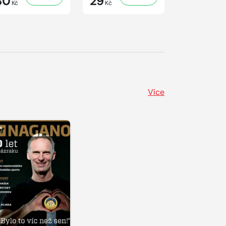
30
29
29
Kč
Kč
Kč
Více