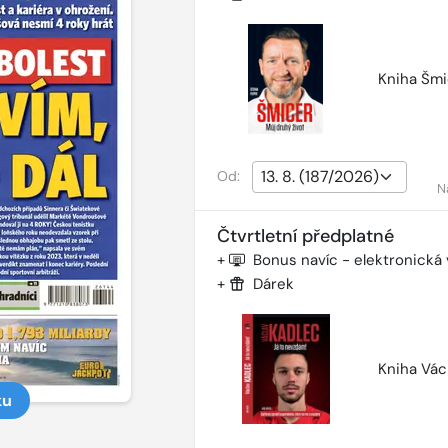
Kniha Šmi
Od:
N
Čtvrtletní předplatné
+
Bonus navíc - elektronická
+
Dárek
Kniha Vác
ku