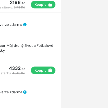
2166
Kč
Koupit
a stánku:
2173 Kč
 verze zdarma
?
cer Můj druhý život a Fotbalové
tky
4332
Kč
Koupit
 stánku:
4346 Kč
 verze zdarma
?