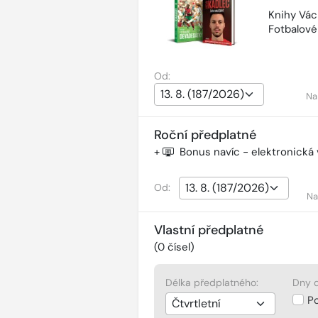
Knihy Vác
Fotbalov
Od:
Na
Roční předplatné
+
Bonus navíc - elektronická
Od:
Na
Vlastní předplatné
(
0
čísel)
Délka předplatného:
Dny d
P