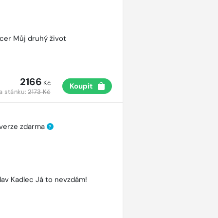
cer Můj druhý život
2166
Kč
Koupit
a stánku:
2173 Kč
 verze zdarma
?
lav Kadlec Já to nevzdám!