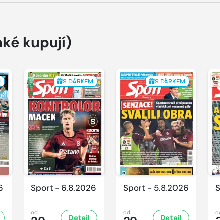
aké kupují)
M
S DÁRKEM
S DÁRKEM
6
Sport - 6.8.2026
Sport - 5.8.2026
S
od
od
o
Detail
Detail