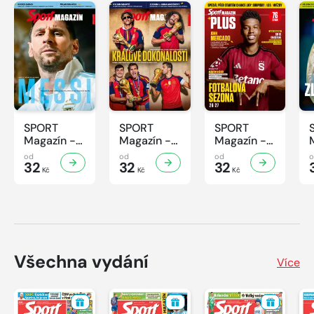
SPORT
SPORT
SPORT
Magazín -
Magazín -
Magazín -
32/2026
31/2026
30/2026
od
od
od
32
32
32
Kč
Kč
Kč
Všechna vydání
Více