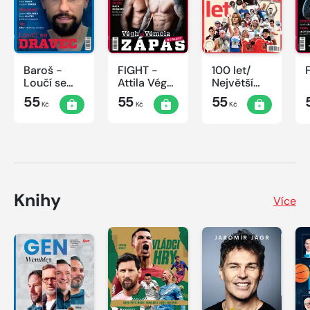
Baroš -
FIGHT -
100 let/
Loučí se
Attila Végh
Největší
dravec
vs. Karlos
okamžiky
55
55
55
Kč
Kč
Kč
Vémola
českého
sportu
Knihy
Více