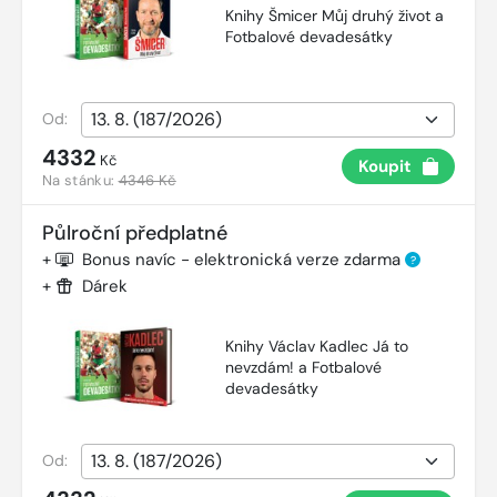
Knihy Šmicer Můj druhý život a
Fotbalové devadesátky
Od:
4332
Kč
Koupit
Na stánku:
4346 Kč
Půlroční předplatné
+
Bonus navíc - elektronická verze zdarma
?
+
Dárek
Knihy Václav Kadlec Já to
nevzdám! a Fotbalové
devadesátky
Od: