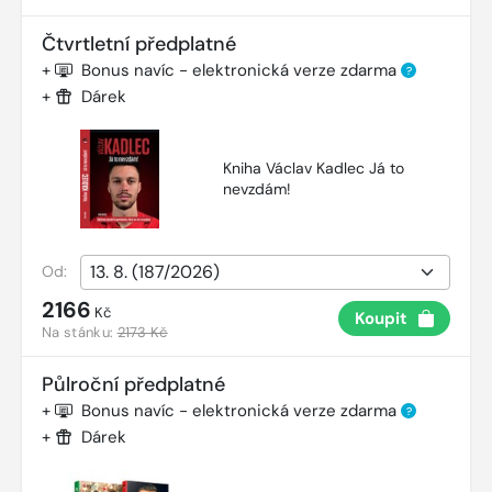
Čtvrtletní předplatné
+
Bonus navíc - elektronická verze zdarma
?
+
Dárek
Kniha Václav Kadlec Já to
nevzdám!
Od:
2166
Kč
Koupit
Na stánku:
2173 Kč
Půlroční předplatné
+
Bonus navíc - elektronická verze zdarma
?
+
Dárek