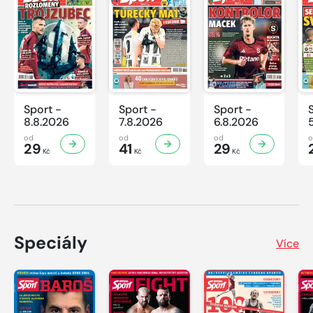
Sport -
Sport -
Sport -
8.8.2026
7.8.2026
6.8.2026
od
od
od
29
41
29
Kč
Kč
Kč
Speciály
Více