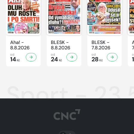
Aha! -
BLESK -
BLESK -
8.8.2026
8.8.2026
7.8.2026
od
od
od
14
24
28
Kč
Kč
Kč
Sport - 23
PŘEPNOUT SVĚTLÝ/TMAVÝ REŽIM