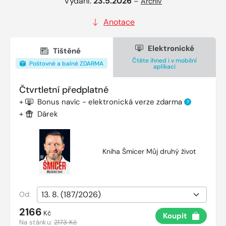
Vydání:
23.5.2026
–
Archiv
Anotace
Elektronické
Tištěné
Čtěte ihned i v mobilní
Poštovné a balné ZDARMA
aplikaci
Čtvrtletní předplatné
+
Bonus navíc - elektronická verze zdarma
?
+
Dárek
Kniha Šmicer Můj druhý život
Od:
2166
Kč
Koupit
Na stánku:
2173 Kč