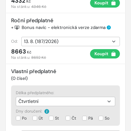
4332
Kč
Koupit
Na stánku:
4346 Kč
Roční předplatné
+
Bonus navíc - elektronická verze zdarma
?
Od:
8663
Kč
Koupit
Na stánku:
8692 Kč
Vlastní předplatné
(
0
čísel)
Délka předplatného:
Dny doručení:
Po
Út
St
Čt
Pá
So