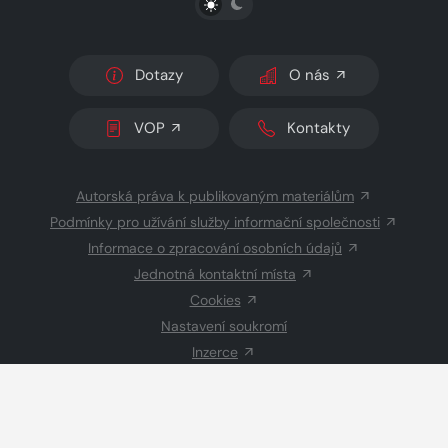
Dotazy
O nás
VOP
Kontakty
Autorská práva k publikovaným materiálům
Podmínky pro užívání služby informační společnosti
Informace o zpracování osobních údajů
Jednotná kontaktní místa
Cookies
Nastavení soukromí
Inzerce
Redakce