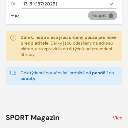
Od:
-
Koupit
Kč
Dárek, nebo sleva jsou určeny pouze pro nové
předplatitele
.
Dárky jsou odesílány na adresu
plátce, a to zpravidla do 6 týdnů od provedení
úhrady.
Celotýdenní doručování probíhá od
pondělí
do
soboty
.
SPORT Magazín
Více