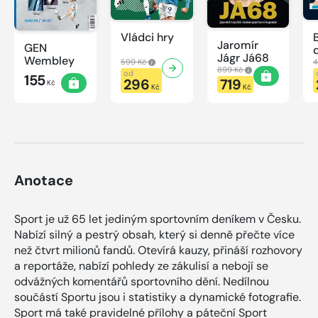
Vládci hry
Jaromír
GEN
Jágr Já68
Wembley
599 Kč
4
899 Kč
od
155
296
719
Kč
Kč
Kč
Anotace
Sport je už 65 let jediným sportovním deníkem v Česku.
Nabízí silný a pestrý obsah, který si denně přečte více
než čtvrt milionů fandů. Otevírá kauzy, přináší rozhovory
a reportáže, nabízí pohledy ze zákulisí a nebojí se
odvážných komentářů sportovního dění. Nedílnou
součástí Sportu jsou i statistiky a dynamické fotografie.
Sport má také pravidelné přílohy a páteční Sport