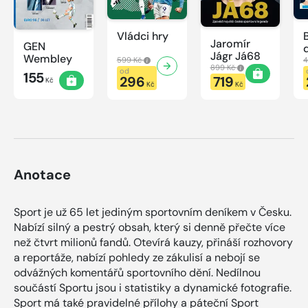
Vládci hry
Jaromír
GEN
Jágr Já68
Wembley
599 Kč
4
899 Kč
od
155
296
719
Kč
Kč
Kč
Anotace
Sport je už 65 let jediným sportovním deníkem v Česku.
Nabízí silný a pestrý obsah, který si denně přečte více
než čtvrt milionů fandů. Otevírá kauzy, přináší rozhovory
a reportáže, nabízí pohledy ze zákulisí a nebojí se
odvážných komentářů sportovního dění. Nedílnou
součástí Sportu jsou i statistiky a dynamické fotografie.
Sport má také pravidelné přílohy a páteční Sport