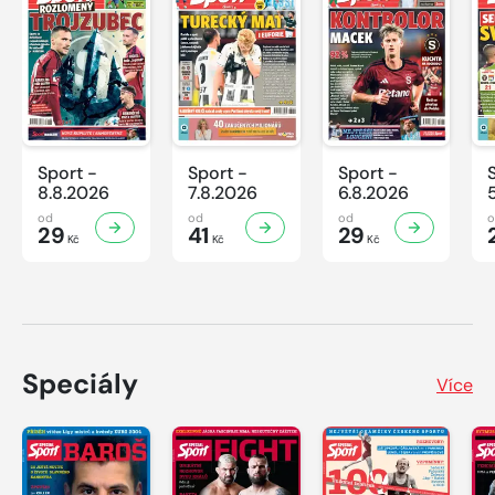
Sport -
Sport -
Sport -
8.8.2026
7.8.2026
6.8.2026
od
od
od
29
41
29
Kč
Kč
Kč
Speciály
Více