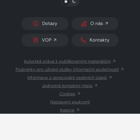
Dotazy
O nás
VOP
Kontakty
Autorská práva k publikovaným materiálům
Podmínky pro užívání služby informační společnosti
Informace o zpracování osobních údajů
Jednotná kontaktní místa
Cookies
Nastavení soukromí
Inzerce
Redakce