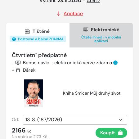
Vydání:
23.5.2020
–
Archiv
Anotace
Elektronické
Tištěné
Čtěte ihned i v mobilní
Poštovné a balné ZDARMA
aplikaci
Čtvrtletní předplatné
+
Bonus navíc - elektronická verze zdarma
?
+
Dárek
Kniha Šmicer Můj druhý život
Od:
2166
Kč
Koupit
Na stánku:
2173 Kč