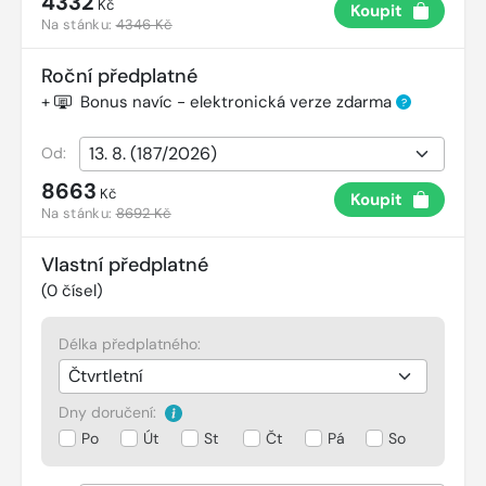
4332
Kč
Koupit
Na stánku:
4346 Kč
Roční předplatné
+
Bonus navíc - elektronická verze zdarma
?
Od:
8663
Kč
Koupit
Na stánku:
8692 Kč
Vlastní předplatné
(
0
čísel)
Délka předplatného:
Dny doručení:
Po
Út
St
Čt
Pá
So