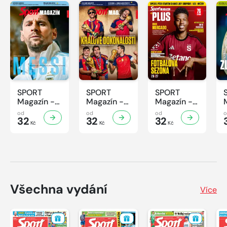
SPORT
SPORT
SPORT
Magazín -
Magazín -
Magazín -
32/2026
31/2026
30/2026
od
od
od
32
32
32
Kč
Kč
Kč
Všechna vydání
Více