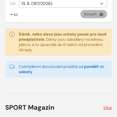
Od:
-
Koupit
Kč
Dárek, nebo sleva jsou určeny pouze pro nové
předplatitele
.
Dárky jsou odesílány na adresu
plátce, a to zpravidla do 6 týdnů od provedení
úhrady.
Celotýdenní doručování probíhá od
pondělí
do
soboty
.
SPORT Magazín
Více