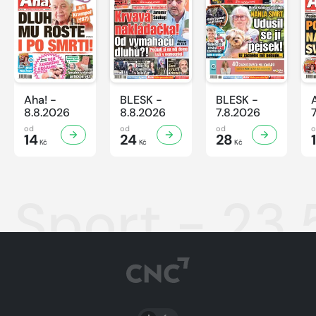
Aha! -
BLESK -
BLESK -
8.8.2026
8.8.2026
7.8.2026
od
od
od
14
24
28
Kč
Kč
Kč
Sport - 23
PŘEPNOUT SVĚTLÝ/TMAVÝ REŽIM