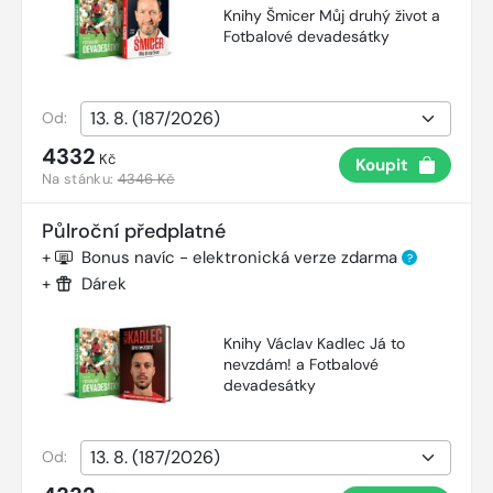
Knihy Šmicer Můj druhý život a
Fotbalové devadesátky
Od:
4332
Kč
Koupit
Na stánku:
4346 Kč
Půlroční předplatné
+
Bonus navíc - elektronická verze zdarma
?
+
Dárek
Knihy Václav Kadlec Já to
nevzdám! a Fotbalové
devadesátky
Od: