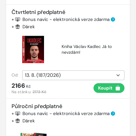
Čtvrtletní předplatné
+
Bonus navíc - elektronická verze zdarma
?
+
Dárek
Kniha Václav Kadlec Já to
nevzdám!
Od:
2166
Kč
Koupit
Na stánku:
2173 Kč
Půlroční předplatné
+
Bonus navíc - elektronická verze zdarma
?
+
Dárek