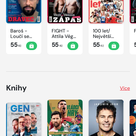
Baroš -
FIGHT -
100 let/
Loučí se
Attila Végh
Největší
dravec
vs. Karlos
okamžiky
55
55
55
Kč
Kč
Kč
Vémola
českého
sportu
Knihy
Více