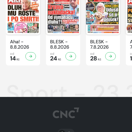
Aha! -
BLESK -
BLESK -
8.8.2026
8.8.2026
7.8.2026
od
od
od
14
24
28
Kč
Kč
Kč
Sport - 23
PŘEPNOUT SVĚTLÝ/TMAVÝ REŽIM