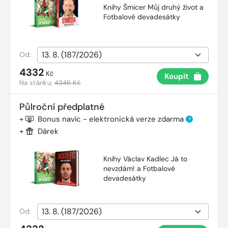
Knihy Šmicer Můj druhý život a
Fotbalové devadesátky
Od:
4332
Kč
Koupit
Na stánku:
4346 Kč
Půlroční předplatné
+
Bonus navíc - elektronická verze zdarma
?
+
Dárek
Knihy Václav Kadlec Já to
nevzdám! a Fotbalové
devadesátky
Od: