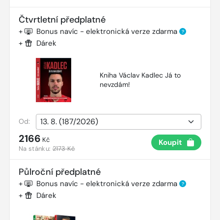
Čtvrtletní předplatné
+
Bonus navíc - elektronická verze zdarma
?
+
Dárek
Kniha Václav Kadlec Já to
nevzdám!
Od:
2166
Kč
Koupit
Na stánku:
2173 Kč
Půlroční předplatné
+
Bonus navíc - elektronická verze zdarma
?
+
Dárek