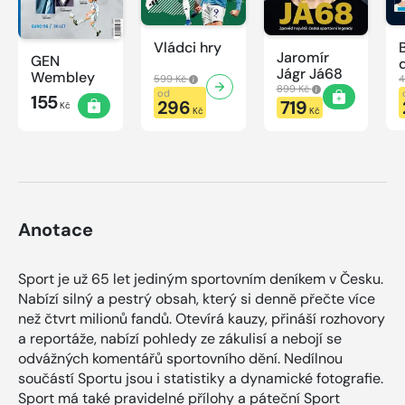
Vládci hry
Jaromír
GEN
Jágr Já68
Wembley
599 Kč
4
899 Kč
od
155
296
719
Kč
Kč
Kč
Anotace
Sport je už 65 let jediným sportovním deníkem v Česku.
Nabízí silný a pestrý obsah, který si denně přečte více
než čtvrt milionů fandů. Otevírá kauzy, přináší rozhovory
a reportáže, nabízí pohledy ze zákulisí a nebojí se
odvážných komentářů sportovního dění. Nedílnou
součástí Sportu jsou i statistiky a dynamické fotografie.
Sport má také pravidelné přílohy a páteční Sport