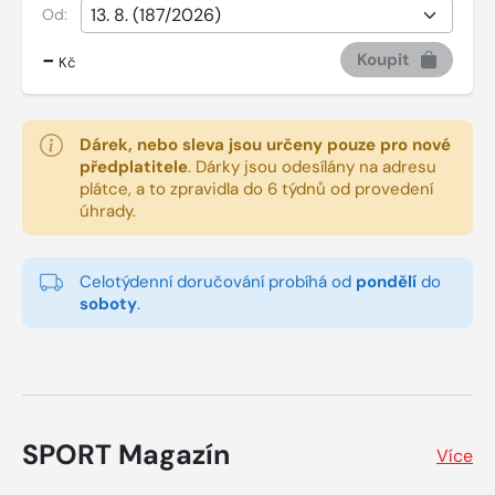
Od:
-
Koupit
Kč
Dárek, nebo sleva jsou určeny pouze pro nové
předplatitele
.
Dárky jsou odesílány na adresu
plátce, a to zpravidla do 6 týdnů od provedení
úhrady.
Celotýdenní doručování probíhá od
pondělí
do
soboty
.
SPORT Magazín
Více