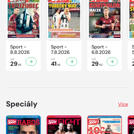
Sport -
Sport -
Sport -
8.8.2026
7.8.2026
6.8.2026
od
od
od
29
41
29
Kč
Kč
Kč
Speciály
Více