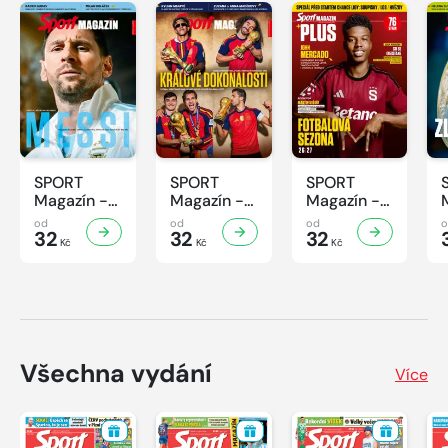
SPORT
SPORT
SPORT
Magazín -
Magazín -
Magazín -
32/2026
31/2026
30/2026
od
od
od
32
32
32
Kč
Kč
Kč
Všechna vydání
Více