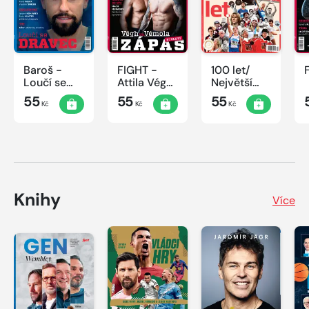
Baroš -
FIGHT -
100 let/
Loučí se
Attila Végh
Největší
dravec
vs. Karlos
okamžiky
55
55
55
Kč
Kč
Kč
Vémola
českého
sportu
Knihy
Více