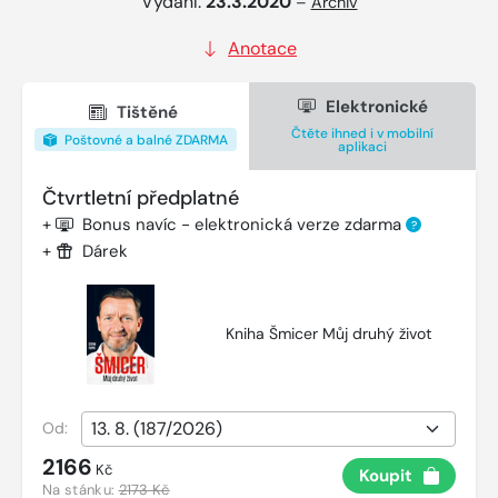
Vydání:
23.3.2020
–
Archiv
Anotace
Elektronické
Tištěné
Čtěte ihned i v mobilní
Poštovné a balné ZDARMA
aplikaci
Čtvrtletní předplatné
+
Bonus navíc - elektronická verze zdarma
?
+
Dárek
Kniha Šmicer Můj druhý život
Od:
2166
Kč
Koupit
Na stánku:
2173 Kč