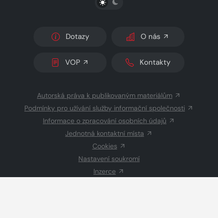
Dotazy
O nás
VOP
Kontakty
Autorská práva k publikovaným materiálům
Podmínky pro užívání služby informační společnosti
Informace o zpracování osobních údajů
Jednotná kontaktní místa
Cookies
Nastavení soukromí
Inzerce
Redakce