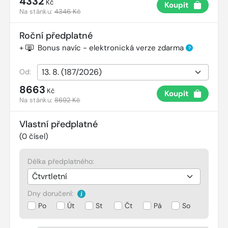
4332
Kč
Koupit
Na stánku:
4346 Kč
Roční předplatné
+
Bonus navíc - elektronická verze zdarma
?
Od:
8663
Kč
Koupit
Na stánku:
8692 Kč
Vlastní předplatné
(
0
čísel)
Délka předplatného:
Dny doručení:
Po
Út
St
Čt
Pá
So