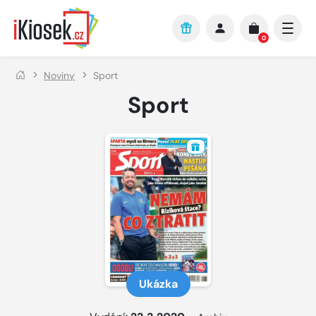
Přejít na hlavní obsah
0
Noviny
Sport
Sport
Ukázka