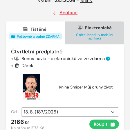
Vydání:
23.1.2026
–
Archiv
Anotace
Elektronické
Tištěné
Čtěte ihned i v mobilní
Poštovné a balné ZDARMA
aplikaci
Čtvrtletní předplatné
+
Bonus navíc - elektronická verze zdarma
?
+
Dárek
Kniha Šmicer Můj druhý život
Od:
2166
Kč
Koupit
Na stánku:
2173 Kč