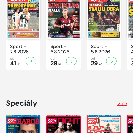
Sport -
Sport -
Sport -
7.8.2026
6.8.2026
5.8.2026
od
od
od
41
29
29
Kč
Kč
Kč
Speciály
Více