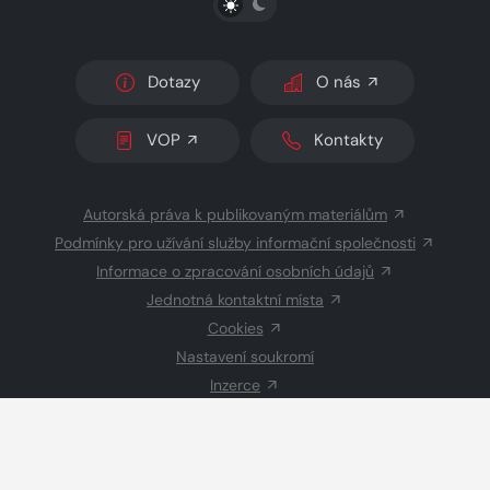
Dotazy
O nás
VOP
Kontakty
Autorská práva k publikovaným materiálům
Podmínky pro užívání služby informační společnosti
Informace o zpracování osobních údajů
Jednotná kontaktní místa
Cookies
Nastavení soukromí
Inzerce
Redakce