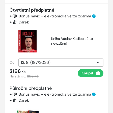
Čtvrtletní předplatné
+
Bonus navíc - elektronická verze zdarma
?
+
Dárek
Kniha Václav Kadlec Já to
nevzdám!
Od:
2166
Kč
Koupit
Na stánku:
2173 Kč
Půlroční předplatné
+
Bonus navíc - elektronická verze zdarma
?
+
Dárek