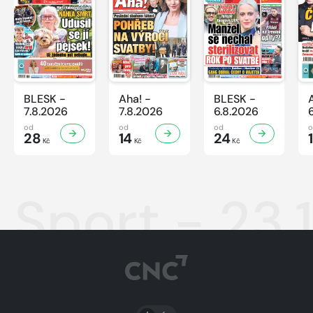
BLESK -
Aha! -
BLESK -
7.8.2026
7.8.2026
6.8.2026
od
od
od
28
14
24
Kč
Kč
Kč
Sport - 23.
PŘEPNOUT SVĚTLÝ/TMAVÝ REŽIM