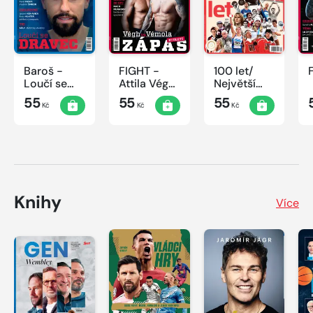
Baroš -
FIGHT -
100 let/
Loučí se
Attila Végh
Největší
dravec
vs. Karlos
okamžiky
55
55
55
Kč
Kč
Kč
Vémola
českého
sportu
Knihy
Více