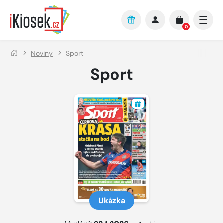
Přejít na hlavní obsah
0
Noviny
Sport
Sport
Ukázka