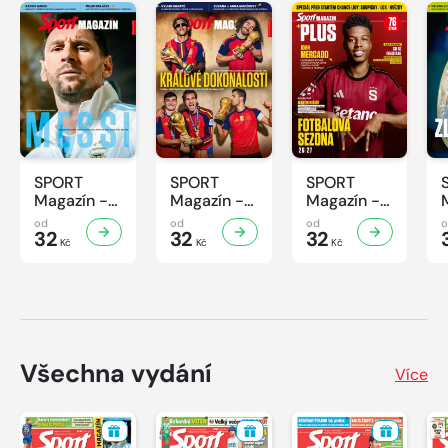
SPORT
SPORT
SPORT
Magazín -
Magazín -
Magazín -
32/2026
31/2026
30/2026
od
od
od
32
32
32
Kč
Kč
Kč
Všechna vydání
Více