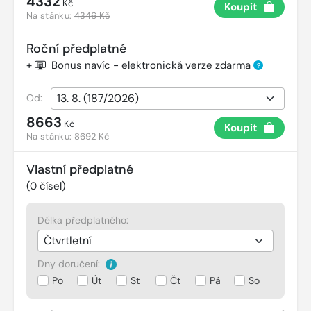
4332
Kč
Koupit
Na stánku:
4346 Kč
Roční předplatné
+
Bonus navíc - elektronická verze zdarma
?
Od:
8663
Kč
Koupit
Na stánku:
8692 Kč
Vlastní předplatné
(
0
čísel)
Délka předplatného:
Dny doručení:
Po
Út
St
Čt
Pá
So