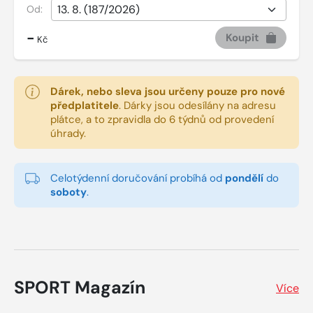
Od:
-
Koupit
Kč
Dárek, nebo sleva jsou určeny pouze pro nové
předplatitele
.
Dárky jsou odesílány na adresu
plátce, a to zpravidla do 6 týdnů od provedení
úhrady.
Celotýdenní doručování probíhá od
pondělí
do
soboty
.
SPORT Magazín
Více