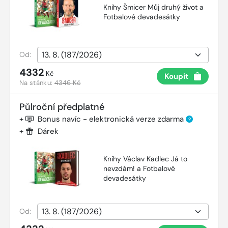
Knihy Šmicer Můj druhý život a
Fotbalové devadesátky
Od:
4332
Kč
Koupit
Na stánku:
4346 Kč
Půlroční předplatné
+
Bonus navíc - elektronická verze zdarma
?
+
Dárek
Knihy Václav Kadlec Já to
nevzdám! a Fotbalové
devadesátky
Od: