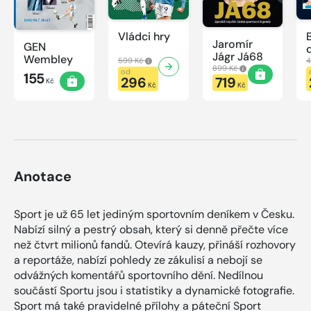
Vládci hry
Jaromír
GEN
Jágr Já68
Wembley
599 Kč
4
899 Kč
od
155
296
719
Kč
Kč
Kč
Anotace
Sport je už 65 let jediným sportovním deníkem v Česku.
Nabízí silný a pestrý obsah, který si denně přečte více
než čtvrt milionů fandů. Otevírá kauzy, přináší rozhovory
a reportáže, nabízí pohledy ze zákulisí a nebojí se
odvážných komentářů sportovního dění. Nedílnou
součástí Sportu jsou i statistiky a dynamické fotografie.
Sport má také pravidelné přílohy a páteční Sport