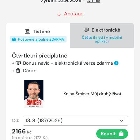
Vydání:
22.9.2025
–
Archiv
Anotace
Elektronické
Tištěné
Čtěte ihned i v mobilní
Poštovné a balné ZDARMA
aplikaci
Čtvrtletní předplatné
+
Bonus navíc - elektronická verze zdarma
?
+
Dárek
Kniha Šmicer Můj druhý život
Od:
2166
Kč
Koupit
Na stánku:
2173 Kč