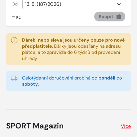
Od:
-
Koupit
Kč
Dárek, nebo sleva jsou určeny pouze pro nové
předplatitele
.
Dárky jsou odesílány na adresu
plátce, a to zpravidla do 6 týdnů od provedení
úhrady.
Celotýdenní doručování probíhá od
pondělí
do
soboty
.
SPORT Magazín
Více