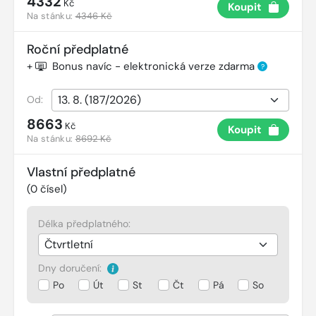
4332
Kč
Koupit
Na stánku:
4346 Kč
Roční předplatné
+
Bonus navíc - elektronická verze zdarma
?
Od:
8663
Kč
Koupit
Na stánku:
8692 Kč
Vlastní předplatné
(
0
čísel)
Délka předplatného:
Dny doručení:
Po
Út
St
Čt
Pá
So