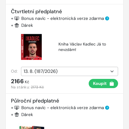
Čtvrtletní předplatné
+
Bonus navíc - elektronická verze zdarma
?
+
Dárek
Kniha Václav Kadlec Já to
nevzdám!
Od:
2166
Kč
Koupit
Na stánku:
2173 Kč
Půlroční předplatné
+
Bonus navíc - elektronická verze zdarma
?
+
Dárek