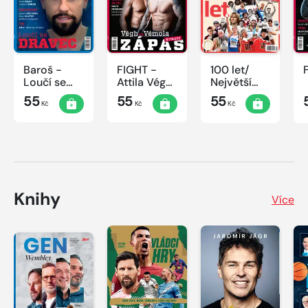
Baroš -
FIGHT -
100 let/
Loučí se
Attila Végh
Největší
dravec
vs. Karlos
okamžiky
55
55
55
Kč
Kč
Kč
Vémola
českého
sportu
Knihy
Více