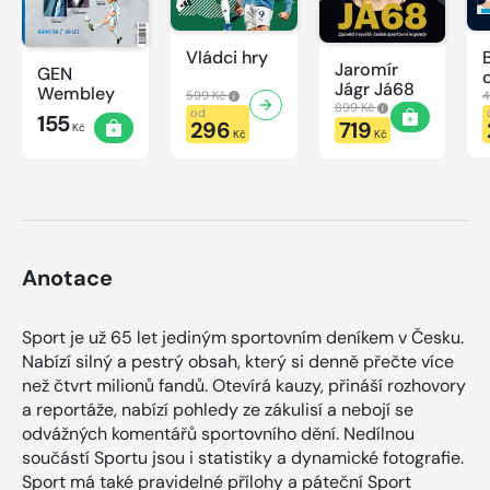
Vládci hry
Jaromír
GEN
Jágr Já68
Wembley
599 Kč
4
899 Kč
od
155
296
719
Kč
Kč
Kč
Anotace
Sport je už 65 let jediným sportovním deníkem v Česku.
Nabízí silný a pestrý obsah, který si denně přečte více
než čtvrt milionů fandů. Otevírá kauzy, přináší rozhovory
a reportáže, nabízí pohledy ze zákulisí a nebojí se
odvážných komentářů sportovního dění. Nedílnou
součástí Sportu jsou i statistiky a dynamické fotografie.
Sport má také pravidelné přílohy a páteční Sport