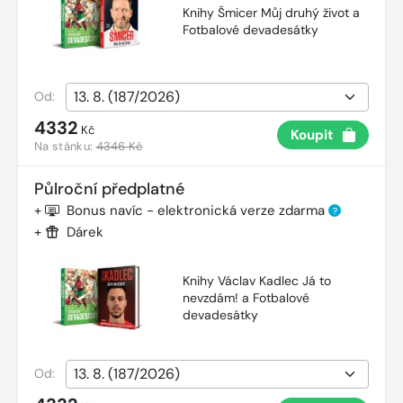
Knihy Šmicer Můj druhý život a
Fotbalové devadesátky
Od:
4332
Kč
Koupit
Na stánku:
4346 Kč
Půlroční předplatné
+
Bonus navíc - elektronická verze zdarma
?
+
Dárek
Knihy Václav Kadlec Já to
nevzdám! a Fotbalové
devadesátky
Od: