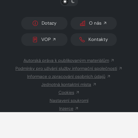
Dotazy
O nás
VOP
Kontakty
Autorská práva k publikovaným materiálům
Podmínky pro užívání služby informační společnosti
Informace o zpracování osobních údajů
Jednotná kontaktní místa
Cookies
Nastavení soukromí
Inzerce
Redakce