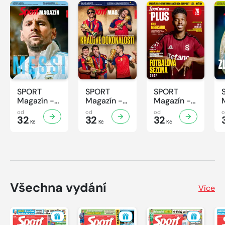
SPORT
SPORT
SPORT
Magazín -
Magazín -
Magazín -
32/2026
31/2026
30/2026
od
od
od
32
32
32
Kč
Kč
Kč
Všechna vydání
Více