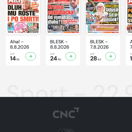
Aha! -
BLESK -
BLESK -
8.8.2026
8.8.2026
7.8.2026
od
od
od
14
24
28
Kč
Kč
Kč
Sport - 22.
PŘEPNOUT SVĚTLÝ/TMAVÝ REŽIM