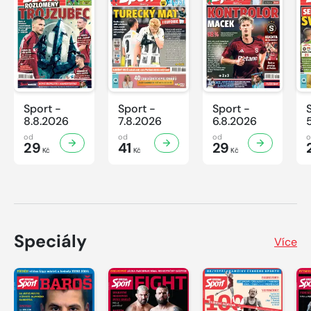
Sport -
Sport -
Sport -
8.8.2026
7.8.2026
6.8.2026
od
od
od
29
41
29
Kč
Kč
Kč
Speciály
Více