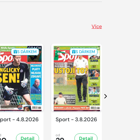
Více
S DÁRKEM
S DÁRKEM
S 
Další
port - 4.8.2026
Sport - 3.8.2026
Sport - 1.
d
od
od
Detail
Detail
D