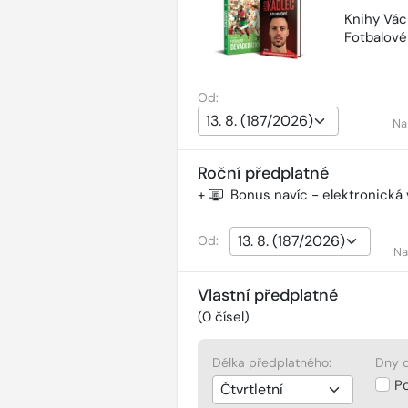
Knihy Vác
Fotbalov
Od:
Na
Roční předplatné
+
Bonus navíc - elektronická
Od:
Na
Vlastní předplatné
(
0
čísel)
Délka předplatného:
Dny d
P