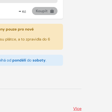
-
Koupit
Kč
eny pouze pro nové
u plátce, a to zpravidla do 6
bíhá od
pondělí
do
soboty
.
Více