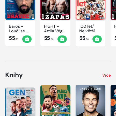
Baroš -
FIGHT -
100 let/
Loučí se
Attila Végh
Největší
dravec
vs. Karlos
okamžiky
55
55
55
Kč
Kč
Kč
Vémola
českého
sportu
Knihy
Více