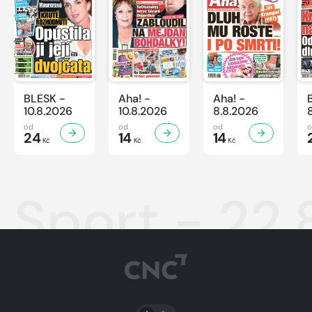
BLESK -
Aha! -
Aha! -
10.8.2026
10.8.2026
8.8.2026
od
od
od
24
14
14
Kč
Kč
Kč
Sport - 22
PŘEPNOUT SVĚTLÝ/TMAVÝ REŽIM