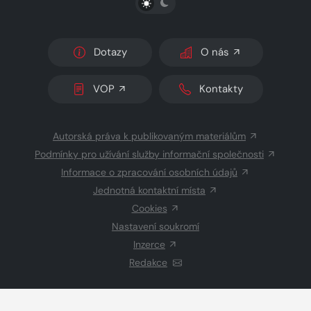
Dotazy
O nás
VOP
Kontakty
Autorská práva k publikovaným materiálům
Podmínky pro užívání služby informační společnosti
Informace o zpracování osobních údajů
Jednotná kontaktní místa
Cookies
Nastavení soukromí
Inzerce
Redakce