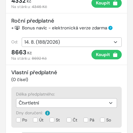
4332
Kč
Koupit
Na stánku:
4346 Kč
Roční předplatné
+
Bonus navíc - elektronická verze zdarma
?
Od:
8663
Kč
Koupit
Na stánku:
8692 Kč
Vlastní předplatné
(
0
čísel)
Délka předplatného:
Dny doručení:
Po
Út
St
Čt
Pá
So