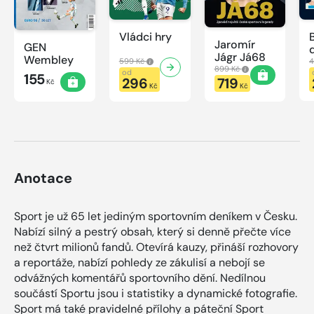
Vládci hry
Jaromír
GEN
Jágr Já68
Wembley
599 Kč
4
899 Kč
od
155
296
719
Kč
Kč
Kč
Anotace
Sport je už 65 let jediným sportovním deníkem v Česku.
Nabízí silný a pestrý obsah, který si denně přečte více
než čtvrt milionů fandů. Otevírá kauzy, přináší rozhovory
a reportáže, nabízí pohledy ze zákulisí a nebojí se
odvážných komentářů sportovního dění. Nedílnou
součástí Sportu jsou i statistiky a dynamické fotografie.
Sport má také pravidelné přílohy a páteční Sport