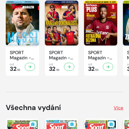
SPORT
SPORT
SPORT
Magazín -
Magazín -
Magazín -
32/2026
31/2026
30/2026
od
od
od
32
32
32
Kč
Kč
Kč
Všechna vydání
Více