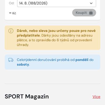
Od:
-
Koupit
Kč
Dárek, nebo sleva jsou určeny pouze pro nové
předplatitele
.
Dárky jsou odesílány na adresu
plátce, a to zpravidla do 6 týdnů od provedení
úhrady.
Celotýdenní doručování probíhá od
pondělí
do
soboty
.
SPORT Magazín
Více