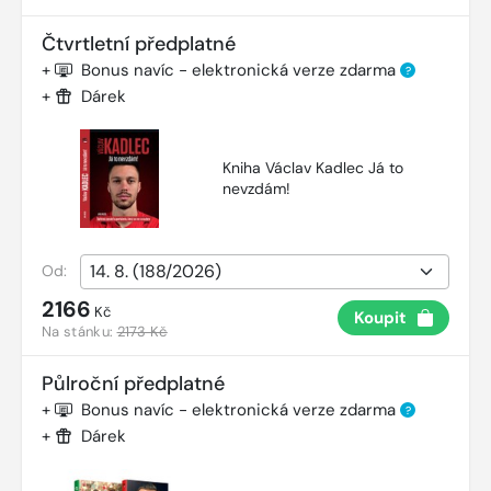
Čtvrtletní předplatné
+
Bonus navíc - elektronická verze zdarma
?
+
Dárek
Kniha Václav Kadlec Já to
nevzdám!
Od:
2166
Kč
Koupit
Na stánku:
2173 Kč
Půlroční předplatné
+
Bonus navíc - elektronická verze zdarma
?
+
Dárek