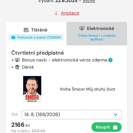
Vydání:
22.8.2025
–
Archiv
Anotace
Elektronické
Tištěné
Čtěte ihned i v mobilní
Poštovné a balné ZDARMA
aplikaci
Čtvrtletní předplatné
+
Bonus navíc - elektronická verze zdarma
?
+
Dárek
Kniha Šmicer Můj druhý život
Od:
2166
Kč
Koupit
Na stánku:
2173 Kč