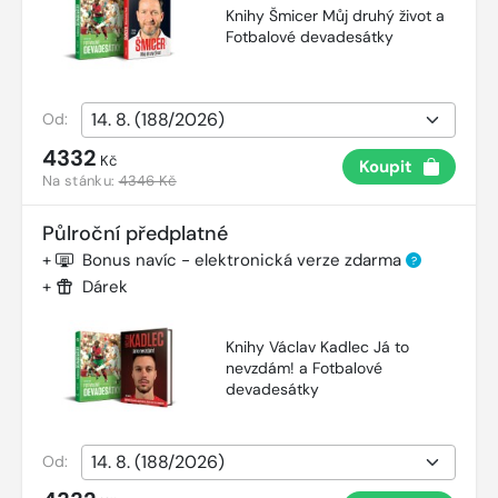
Knihy Šmicer Můj druhý život a
Fotbalové devadesátky
Od:
4332
Kč
Koupit
Na stánku:
4346 Kč
Půlroční předplatné
+
Bonus navíc - elektronická verze zdarma
?
+
Dárek
Knihy Václav Kadlec Já to
nevzdám! a Fotbalové
devadesátky
Od: