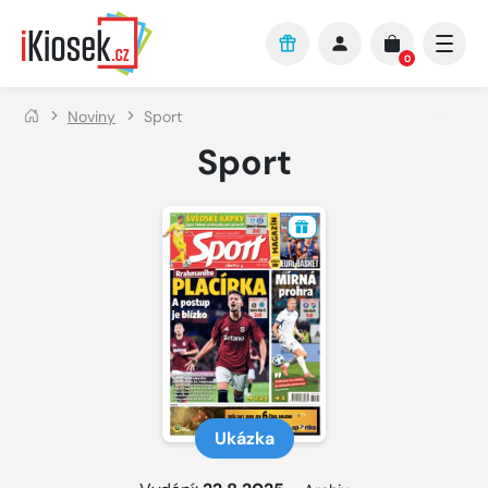
Přejít na hlavní obsah
0
Noviny
Sport
Sport
Ukázka