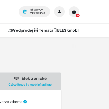
DÁRKOVÝ
CERTIFIKÁT
0
Předprodej
Témata
BLESKmobil
Elektronické
Čtěte ihned i v mobilní aplikaci
 verze zdarma
?