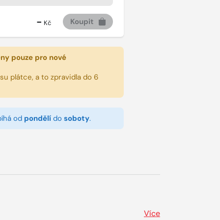
-
Koupit
Kč
eny pouze pro nové
u plátce, a to zpravidla do 6
bíhá od
pondělí
do
soboty
.
Více