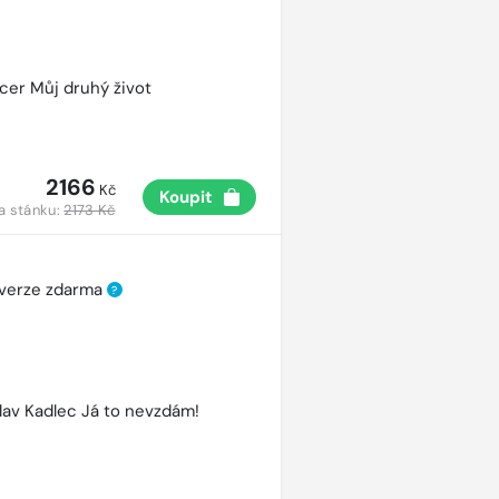
cer Můj druhý život
2166
Kč
Koupit
a stánku:
2173 Kč
 verze zdarma
?
lav Kadlec Já to nevzdám!