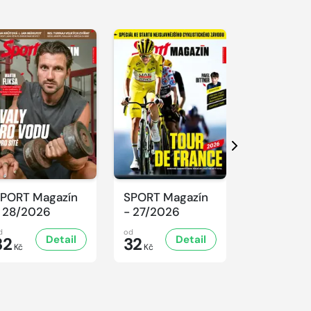
Další
PORT Magazín
SPORT Magazín
SPORT Ma
 28/2026
- 27/2026
- 26/2026
d
od
od
Detail
Detail
D
32
32
32
Kč
Kč
Kč