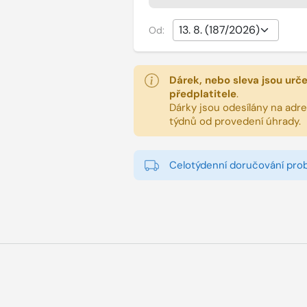
Od:
Dárek, nebo sleva jsou urč
předplatitele
.
Dárky jsou odesílány na adres
týdnů od provedení úhrady.
Celotýdenní doručování pro