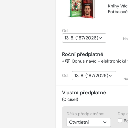
Knihy Vác
Fotbalov
Od:
Na
Roční předplatné
+
Bonus navíc - elektronická
Od:
Na
Vlastní předplatné
(
0
čísel)
Délka předplatného:
Dny d
P