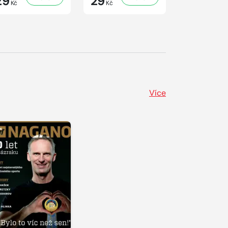
29
29
41
Kč
Kč
Kč
Více