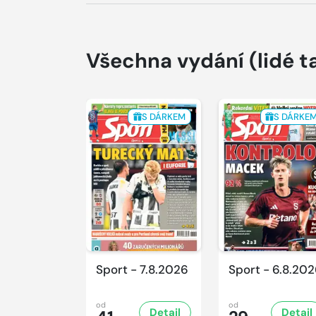
Všechna vydání
(lidé t
S DÁRKEM
S DÁRKE
Sport - 7.8.2026
Sport - 6.8.20
od
od
Detail
Detail