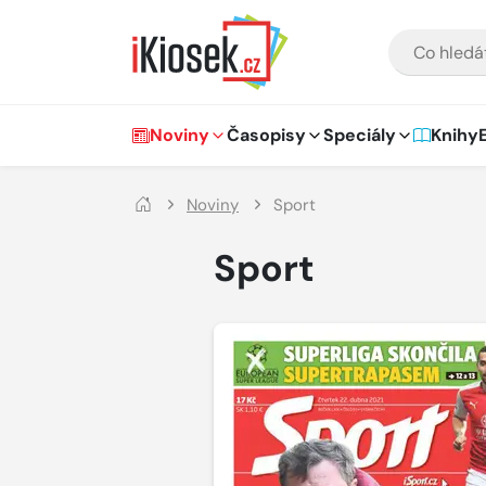
Přejít na hlavní obsah
VYHLEDÁVÁNÍ
Hlavní navigace
Noviny
Časopisy
Speciály
Knihy
Noviny
Sport
Sport