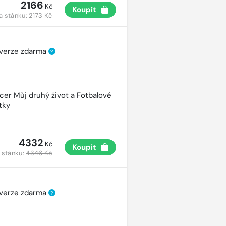
2166
Kč
Koupit
a stánku:
2173 Kč
 verze zdarma
?
cer Můj druhý život a Fotbalové
tky
4332
Kč
Koupit
 stánku:
4346 Kč
 verze zdarma
?