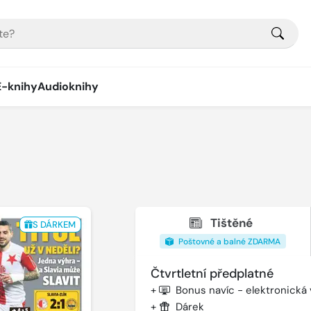
E-knihy
Audioknihy
Tištěné
S DÁRKEM
Poštovné a balné ZDARMA
Čtvrtletní předplatné
+
Bonus navíc - elektronická
+
Dárek