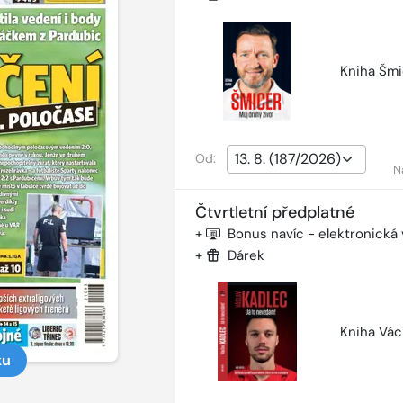
Kniha Šmi
Od:
N
Čtvrtletní předplatné
+
Bonus navíc - elektronická
+
Dárek
Kniha Vác
ku