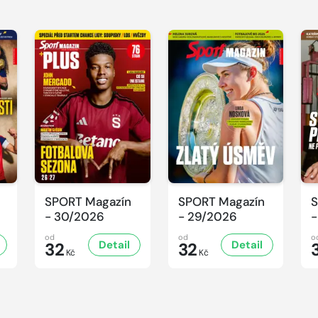
SPORT Magazín
SPORT Magazín
S
- 30/2026
- 29/2026
-
od
od
o
Detail
Detail
32
32
Kč
Kč