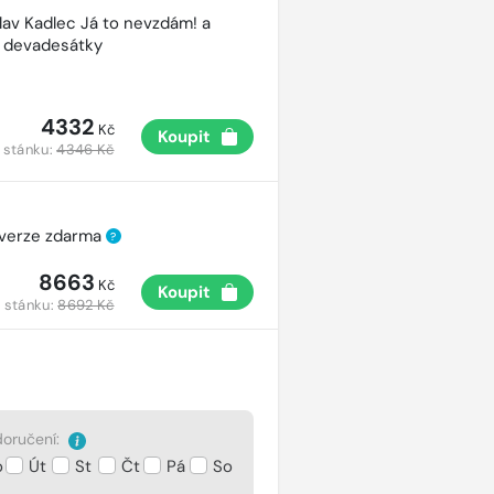
lav Kadlec Já to nevzdám! a
é devadesátky
4332
Kč
Koupit
 stánku:
4346 Kč
 verze zdarma
?
8663
Kč
Koupit
 stánku:
8692 Kč
oručení:
o
Út
St
Čt
Pá
So