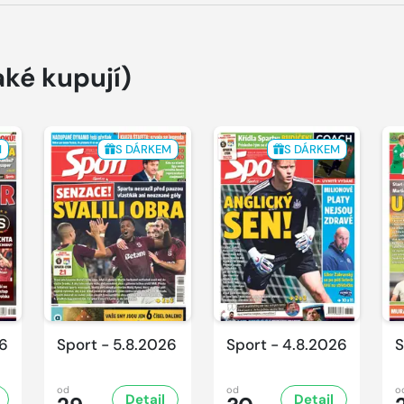
aké kupují)
M
S DÁRKEM
S DÁRKEM
26
Sport - 5.8.2026
Sport - 4.8.2026
S
od
od
o
Detail
Detail