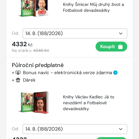
Knihy Šmicer Můj druhý život a
Fotbalové devadesátky
Od:
4332
Kč
Koupit
Na stánku:
4346 Kč
Půlroční předplatné
+
Bonus navíc - elektronická verze zdarma
?
+
Dárek
Knihy Václav Kadlec Já to
nevzdám! a Fotbalové
devadesátky
Od: