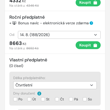
4332
Kč
Koupit
Na stánku:
4346 Kč
Roční předplatné
+
Bonus navíc - elektronická verze zdarma
?
Od:
8663
Kč
Koupit
Na stánku:
8692 Kč
Vlastní předplatné
(
0
čísel)
Délka předplatného:
Dny doručení:
Po
Út
St
Čt
Pá
So