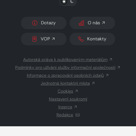
Dotazy
O nás
VOP
Kontakty
Autorská práva k publikovaným materiálům
Podmínky pro užívání služby informační společnosti
Informace o zpracování osobních údajů
Jednotná kontaktní místa
Cookies
Nastavení soukromí
Inzerce
Redakce