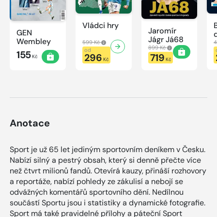
Vládci hry
Jaromír
GEN
Jágr Já68
Wembley
599 Kč
4
899 Kč
od
155
296
719
Kč
Kč
Kč
Anotace
Sport je už 65 let jediným sportovním deníkem v Česku.
Nabízí silný a pestrý obsah, který si denně přečte více
než čtvrt milionů fandů. Otevírá kauzy, přináší rozhovory
a reportáže, nabízí pohledy ze zákulisí a nebojí se
odvážných komentářů sportovního dění. Nedílnou
součástí Sportu jsou i statistiky a dynamické fotografie.
Sport má také pravidelné přílohy a páteční Sport