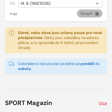
Od:
-
Koupit
Kč
Dárek, nebo sleva jsou určeny pouze pro nové
předplatitele
.
Dárky jsou odesílány na adresu
plátce, a to zpravidla do 6 týdnů od provedení
úhrady.
Celotýdenní doručování probíhá od
pondělí
do
soboty
.
SPORT Magazín
Více