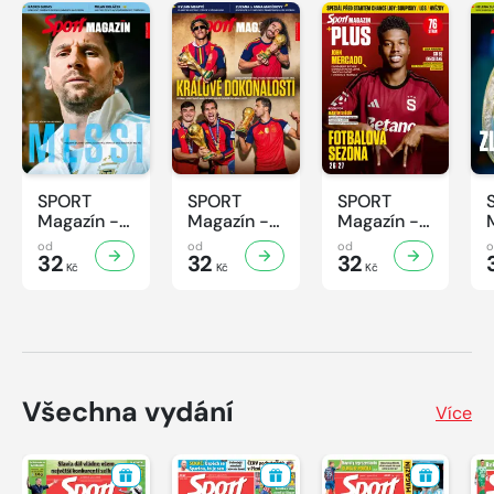
SPORT
SPORT
SPORT
Magazín -
Magazín -
Magazín -
32/2026
31/2026
30/2026
od
od
od
32
32
32
Kč
Kč
Kč
Všechna vydání
Více