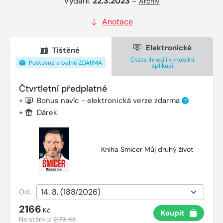
Vydání:
22.3.2023
–
Archiv
Anotace
Elektronické
Tištěné
Čtěte ihned i v mobilní
Poštovné a balné ZDARMA
aplikaci
Čtvrtletní předplatné
+
Bonus navíc - elektronická verze zdarma
?
+
Dárek
Kniha Šmicer Můj druhý život
Od:
2166
Kč
Koupit
Na stánku:
2173 Kč