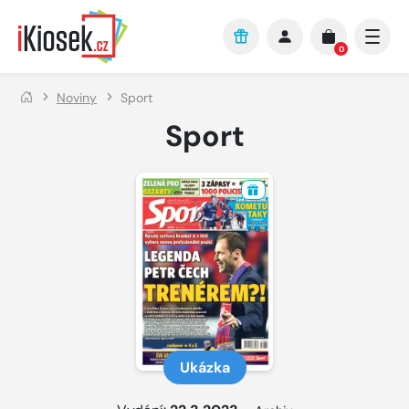
Přejít na hlavní obsah
0
Noviny
Sport
Sport
Ukázka