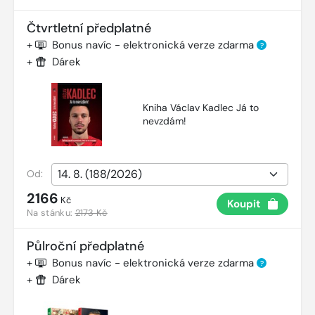
Čtvrtletní předplatné
+
Bonus navíc - elektronická verze zdarma
?
+
Dárek
Kniha Václav Kadlec Já to
nevzdám!
Od:
2166
Kč
Koupit
Na stánku:
2173 Kč
Půlroční předplatné
+
Bonus navíc - elektronická verze zdarma
?
+
Dárek