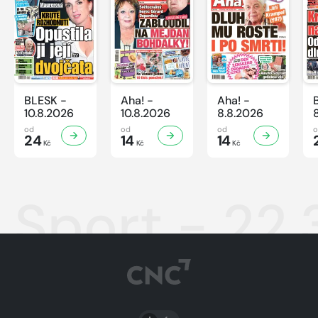
BLESK -
Aha! -
Aha! -
10.8.2026
10.8.2026
8.8.2026
od
od
od
24
14
14
Kč
Kč
Kč
Sport - 22.
PŘEPNOUT SVĚTLÝ/TMAVÝ REŽIM