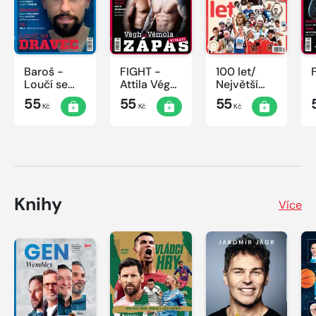
Baroš -
FIGHT -
100 let/
Loučí se
Attila Végh
Největší
dravec
vs. Karlos
okamžiky
55
55
55
Kč
Kč
Kč
Vémola
českého
sportu
Knihy
Více