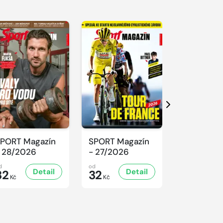
Další
PORT Magazín
SPORT Magazín
SPORT Ma
 28/2026
- 27/2026
- 26/2026
d
od
od
Detail
Detail
D
32
32
32
Kč
Kč
Kč