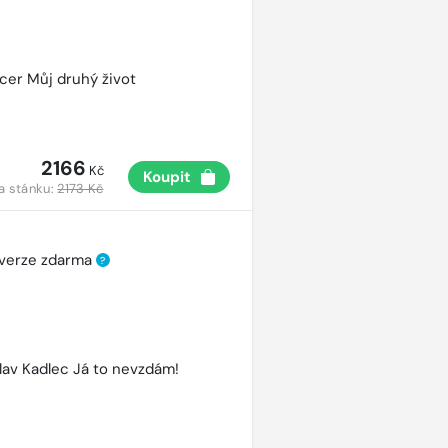
cer Můj druhý život
2166
Kč
Koupit
a stánku:
2173 Kč
 verze zdarma
?
lav Kadlec Já to nevzdám!