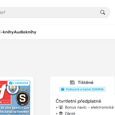
E-knihy
Audioknihy
Tištěné
S DÁRKEM
Poštovné a balné ZDARMA
Čtvrtletní předplatné
+
Bonus navíc - elektronická
+
Dárek