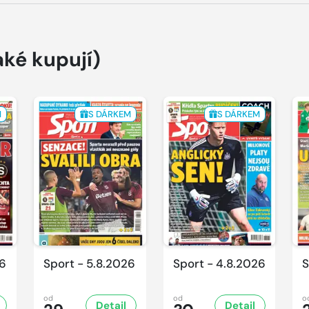
aké kupují)
M
S DÁRKEM
S DÁRKEM
26
Sport - 5.8.2026
Sport - 4.8.2026
S
od
od
o
Detail
Detail