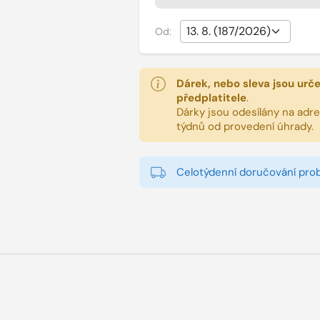
Od:
Dárek, nebo sleva jsou urč
předplatitele
.
Dárky jsou odesílány na adres
týdnů od provedení úhrady.
Celotýdenní doručování pro