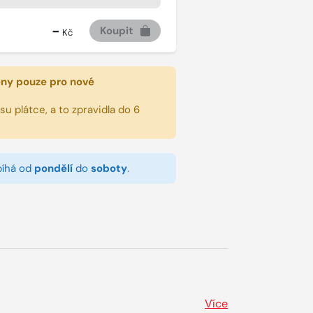
-
Koupit
Kč
eny pouze pro nové
u plátce, a to zpravidla do 6
bíhá od
pondělí
do
soboty
.
Více