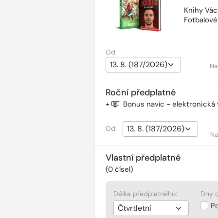
Knihy Vác
Fotbalov
Od:
Na
Roční předplatné
+
Bonus navíc - elektronická
Od:
Na
Vlastní předplatné
(
0
čísel)
Délka předplatného:
Dny d
P