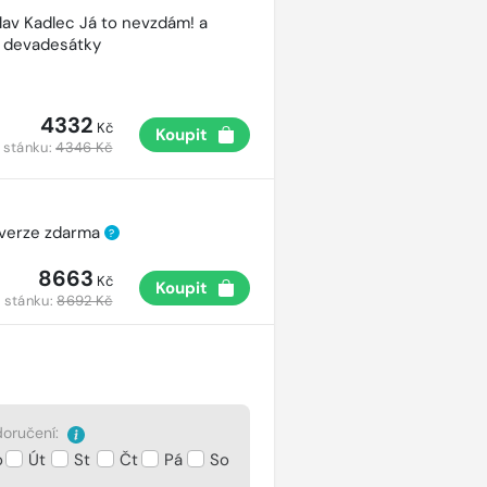
lav Kadlec Já to nevzdám! a
é devadesátky
4332
Kč
Koupit
 stánku:
4346 Kč
 verze zdarma
?
8663
Kč
Koupit
 stánku:
8692 Kč
oručení:
o
Út
St
Čt
Pá
So