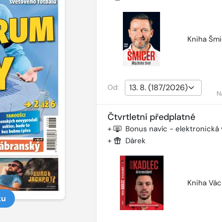
Kniha Šmi
Od:
N
Čtvrtletní předplatné
+
Bonus navíc - elektronická
+
Dárek
Kniha Vác
ku