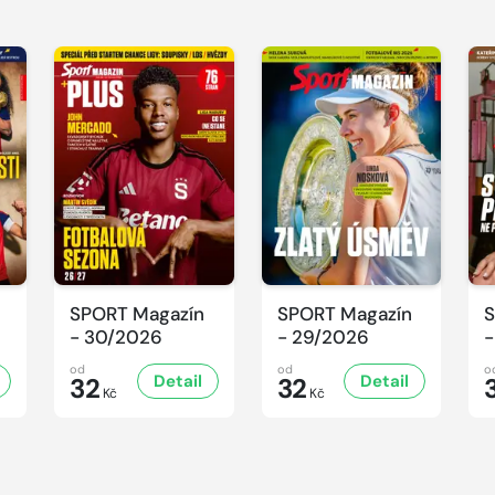
SPORT Magazín
SPORT Magazín
S
- 30/2026
- 29/2026
-
od
od
o
Detail
Detail
32
32
Kč
Kč