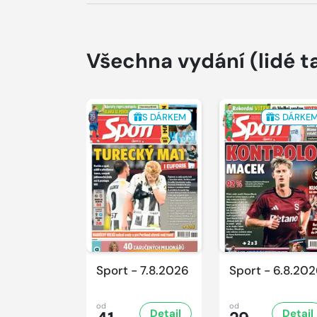
Všechna vydání
(lidé t
S DÁRKEM
S DÁRKE
Sport - 7.8.2026
Sport - 6.8.20
od
od
Detail
Detail