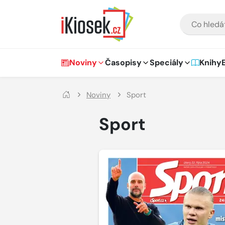
Přejít na hlavní obsah
VYHLEDÁVÁNÍ
Hlavní navigace
Noviny
Časopisy
Speciály
Knihy
Noviny
Sport
Sport