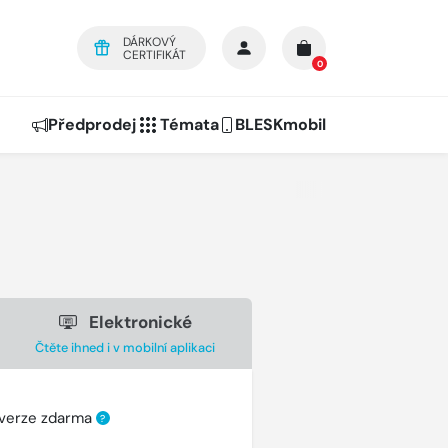
DÁRKOVÝ
CERTIFIKÁT
0
Předprodej
Témata
BLESKmobil
Elektronické
Čtěte ihned i v mobilní aplikaci
 verze zdarma
?