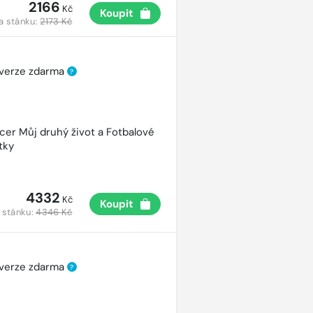
2166
Kč
Koupit
a stánku:
2173 Kč
 verze zdarma
?
cer Můj druhý život a Fotbalové
tky
4332
Kč
Koupit
 stánku:
4346 Kč
 verze zdarma
?