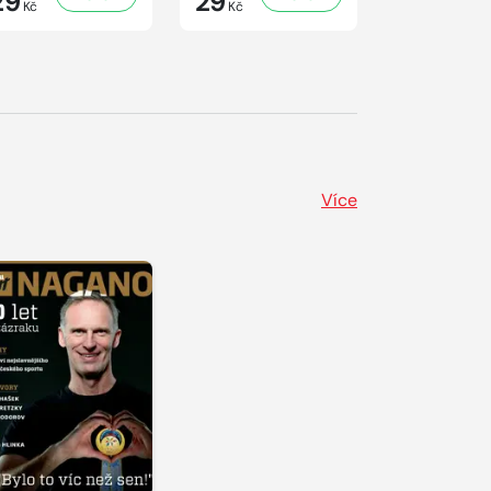
29
29
41
Kč
Kč
Kč
Více