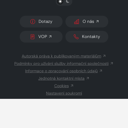
Dotazy
O nás
VOP
Kontakty
Autorská práva k publikovaným materiálům
Podmínky pro užívání služby informační společnosti
Informace o zpracování osobních údajů
Jednotná kontaktní místa
Cookies
Nastavení soukromí
Inzerce
Redakce