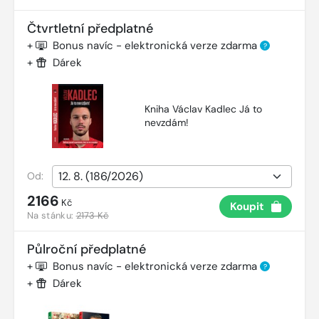
Čtvrtletní předplatné
+
Bonus navíc - elektronická verze zdarma
?
+
Dárek
Kniha Václav Kadlec Já to
nevzdám!
Od:
2166
Kč
Koupit
Na stánku:
2173 Kč
Půlroční předplatné
+
Bonus navíc - elektronická verze zdarma
?
+
Dárek