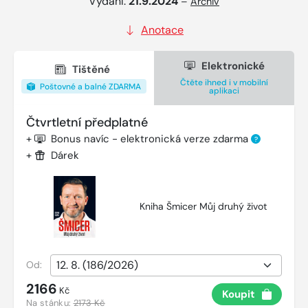
Vydání:
21.9.2024
–
Archiv
Anotace
Elektronické
Tištěné
Čtěte ihned i v mobilní
Poštovné a balné ZDARMA
aplikaci
Čtvrtletní předplatné
+
Bonus navíc - elektronická verze zdarma
?
+
Dárek
Kniha Šmicer Můj druhý život
Od:
2166
Kč
Koupit
Na stánku:
2173 Kč