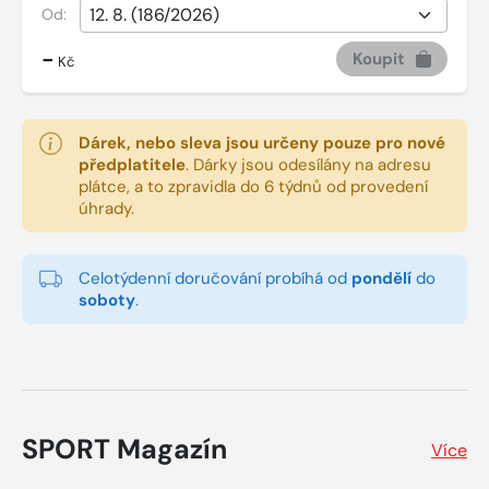
Od:
-
Koupit
Kč
Dárek, nebo sleva jsou určeny pouze pro nové
předplatitele
.
Dárky jsou odesílány na adresu
plátce, a to zpravidla do 6 týdnů od provedení
úhrady.
Celotýdenní doručování probíhá od
pondělí
do
soboty
.
SPORT Magazín
Více