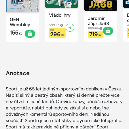
Vládci hry
Jaromír
GEN
Jágr Já68
Wembley
599 Kč
4
899 Kč
od
155
296
719
Kč
Kč
Kč
Anotace
Sport je už 65 let jediným sportovním deníkem v Česku.
Nabízí silný a pestrý obsah, který si denně přečte více
než čtvrt milionů fandů. Otevírá kauzy, přináší rozhovory
a reportáže, nabízí pohledy ze zákulisí a nebojí se
odvážných komentářů sportovního dění. Nedílnou
součástí Sportu jsou i statistiky a dynamické fotografie.
Sport má také pravidelné přílohy a páteční Sport