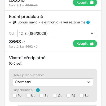
4332
Kč
Koupit
Na stánku:
4346 Kč
Roční předplatné
+
Bonus navíc - elektronická verze zdarma
?
Od:
8663
Kč
Koupit
Na stánku:
8692 Kč
Vlastní předplatné
(
0
čísel)
Délka předplatného:
Dny doručení:
Po
Út
St
Čt
Pá
So