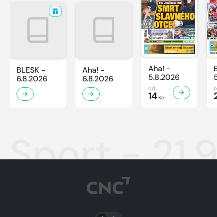
Aha! -
BLESK -
Aha! -
5.8.2026
6.8.2026
6.8.2026
od
14
Kč
Sport - 21.
PŘEPNOUT SVĚTLÝ/TMAVÝ REŽIM