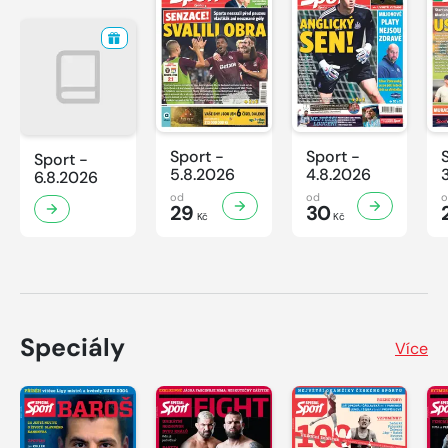
Sport -
Sport -
Sport -
5.8.2026
4.8.2026
6.8.2026
od
od
29
30
Kč
Kč
Speciály
Více