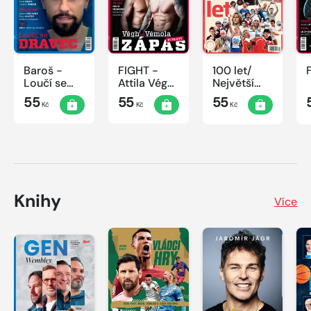
Baroš -
FIGHT -
100 let/
Loučí se
Attila Végh
Největší
dravec
vs. Karlos
okamžiky
55
55
55
Kč
Kč
Kč
Vémola
českého
sportu
Knihy
Více