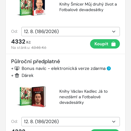
Knihy Šmicer Můj druhý život a
Fotbalové devadesátky
Od:
4332
Kč
Koupit
Na stánku:
4346 Kč
Půlroční předplatné
+
Bonus navíc - elektronická verze zdarma
?
+
Dárek
Knihy Václav Kadlec Já to
nevzdám! a Fotbalové
devadesátky
Od: