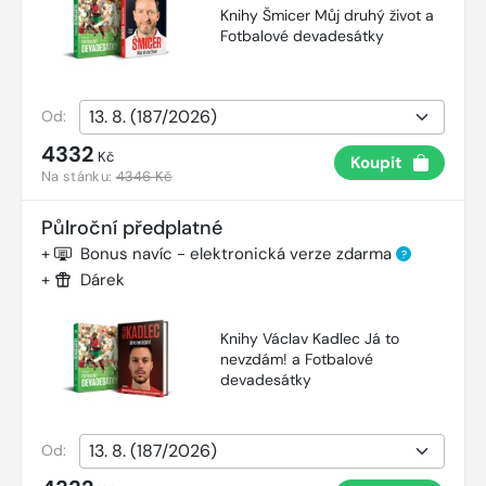
Knihy Šmicer Můj druhý život a
Fotbalové devadesátky
Od:
4332
Kč
Koupit
Na stánku:
4346 Kč
Půlroční předplatné
+
Bonus navíc - elektronická verze zdarma
?
+
Dárek
Knihy Václav Kadlec Já to
nevzdám! a Fotbalové
devadesátky
Od: