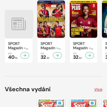
SPORT
SPORT
SPORT
Magazín -
Magazín -
Magazín -
32/2026
31/2026
30/2026
od
od
od
40
32
32
Kč
Kč
Kč
Všechna vydání
Více