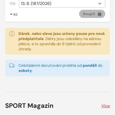
Od:
-
Koupit
Kč
Dárek, nebo sleva jsou určeny pouze pro nové
předplatitele
.
Dárky jsou odesílány na adresu
plátce, a to zpravidla do 6 týdnů od provedení
úhrady.
Celotýdenní doručování probíhá od
pondělí
do
soboty
.
SPORT Magazín
Více