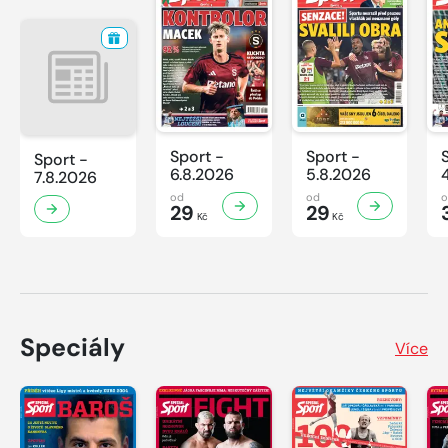
Sport -
Sport -
Sport -
6.8.2026
5.8.2026
7.8.2026
od
od
29
29
Kč
Kč
Speciály
Více