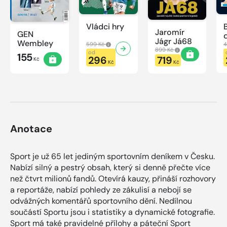
Vládci hry
Jaromír
GEN
Jágr Já68
Wembley
599 Kč
4
899 Kč
od
155
296
719
Kč
Kč
Kč
Anotace
Sport je už 65 let jediným sportovním deníkem v Česku.
Nabízí silný a pestrý obsah, který si denně přečte více
než čtvrt milionů fandů. Otevírá kauzy, přináší rozhovory
a reportáže, nabízí pohledy ze zákulisí a nebojí se
odvážných komentářů sportovního dění. Nedílnou
součástí Sportu jsou i statistiky a dynamické fotografie.
Sport má také pravidelné přílohy a páteční Sport