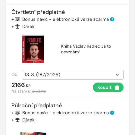
Čtvrtletní předplatné
+
Bonus navíc - elektronická verze zdarma
?
+
Dárek
Kniha Václav Kadlec Já to
nevzdám!
Od:
2166
Kč
Koupit
Na stánku:
2173 Kč
Půlroční předplatné
+
Bonus navíc - elektronická verze zdarma
?
+
Dárek