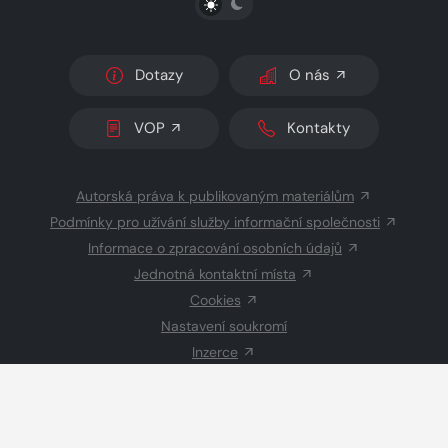
Dotazy
O nás
VOP
Kontakty
Autorská práva k publikovaným materiálům
Podmínky pro užívání služby informační společnosti
Informace o zpracování osobních údajů
Jednotná kontaktní místa
Cookies
Nastavení soukromí
Inzerce
Redakce