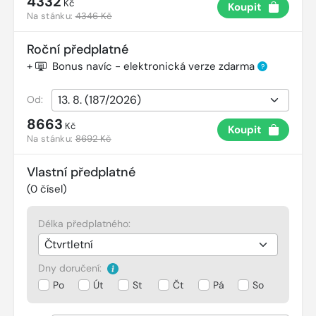
4332
Kč
Koupit
Na stánku:
4346 Kč
Roční předplatné
+
Bonus navíc - elektronická verze zdarma
?
Od:
8663
Kč
Koupit
Na stánku:
8692 Kč
Vlastní předplatné
(
0
čísel)
Délka předplatného:
Dny doručení:
Po
Út
St
Čt
Pá
So