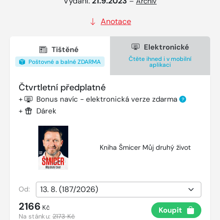
Vydání:
21.9.2023
–
Archiv
Anotace
Elektronické
Tištěné
Čtěte ihned i v mobilní
Poštovné a balné ZDARMA
aplikaci
Čtvrtletní předplatné
+
Bonus navíc - elektronická verze zdarma
?
+
Dárek
Kniha Šmicer Můj druhý život
Od:
2166
Kč
Koupit
Na stánku:
2173 Kč