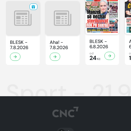
BLESK -
BLESK -
Aha! -
6.8.2026
7.8.2026
7.8.2026
od
24
Kč
Sport - 21.
PŘEPNOUT SVĚTLÝ/TMAVÝ REŽIM