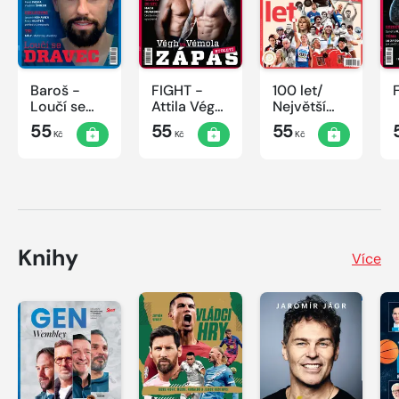
Baroš -
FIGHT -
100 let/
Loučí se
Attila Végh
Největší
dravec
vs. Karlos
okamžiky
55
55
55
Kč
Kč
Kč
Vémola
českého
sportu
Knihy
Více