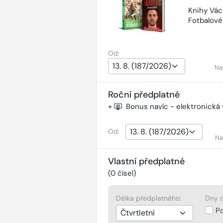
Knihy Vác
Fotbalov
Od:
Na
Roční předplatné
+
Bonus navíc - elektronická
Od:
Na
Vlastní předplatné
(
0
čísel)
Délka předplatného:
Dny d
P