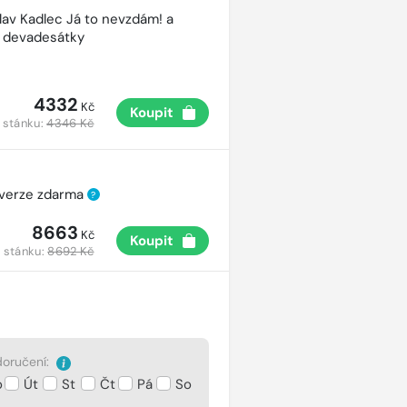
lav Kadlec Já to nevzdám! a
é devadesátky
4332
Kč
Koupit
 stánku:
4346 Kč
 verze zdarma
?
8663
Kč
Koupit
 stánku:
8692 Kč
oručení:
o
Út
St
Čt
Pá
So