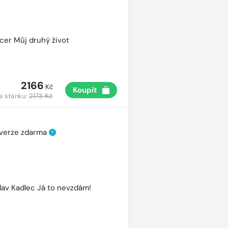
cer Můj druhý život
2166
Kč
Koupit
a stánku:
2173 Kč
 verze zdarma
?
lav Kadlec Já to nevzdám!