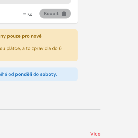
-
Koupit
Kč
eny pouze pro nové
u plátce, a to zpravidla do 6
bíhá od
pondělí
do
soboty
.
Více