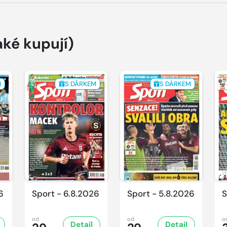
aké kupují)
M
S DÁRKEM
S DÁRKEM
6
Sport - 6.8.2026
Sport - 5.8.2026
S
od
od
o
Detail
Detail