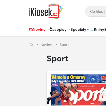
Přejít na hlavní obsah
VYHLEDÁVÁNÍ
Hlavní navigace
Noviny
Časopisy
Speciály
Knihy
Noviny
Sport
Sport