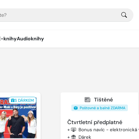
E-knihy
Audioknihy
Tištěné
S DÁRKEM
Poštovné a balné ZDARMA
Čtvrtletní předplatné
+
Bonus navíc - elektronická
+
Dárek