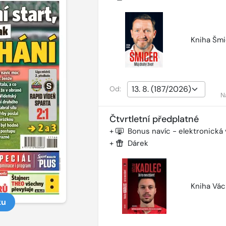
Kniha Šmi
Od:
N
Čtvrtletní předplatné
+
Bonus navíc - elektronická
+
Dárek
Kniha Vác
ku