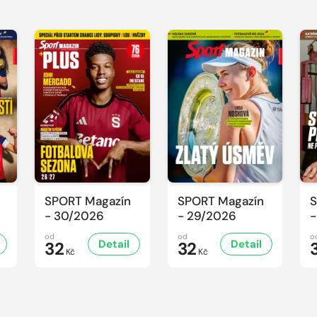
SPORT Magazín
SPORT Magazín
S
- 30/2026
- 29/2026
-
od
od
o
Detail
Detail
32
32
Kč
Kč