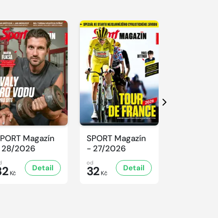
Další
PORT Magazín
SPORT Magazín
SPORT Ma
 28/2026
- 27/2026
- 26/2026
d
od
od
Detail
Detail
D
32
32
32
Kč
Kč
Kč