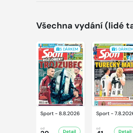
Všechna vydání
(lidé t
S DÁRKEM
S DÁRKE
Sport - 8.8.2026
Sport - 7.8.202
od
od
Detail
Detail