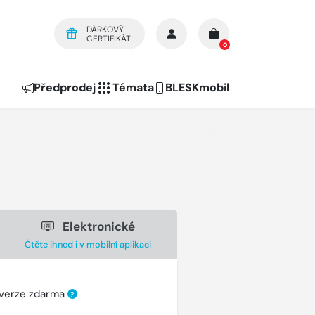
DÁRKOVÝ
CERTIFIKÁT
0
Předprodej
Témata
BLESKmobil
Elektronické
Čtěte ihned i v mobilní aplikaci
 verze zdarma
?