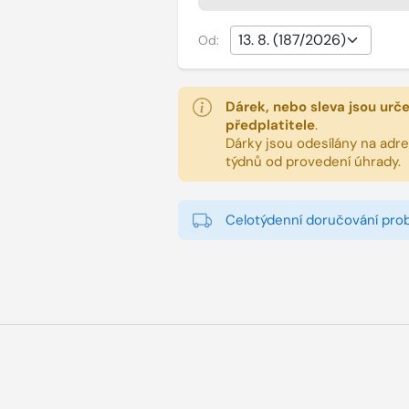
Od:
Dárek, nebo sleva jsou urč
předplatitele
.
Dárky jsou odesílány na adres
týdnů od provedení úhrady.
Celotýdenní doručování pro