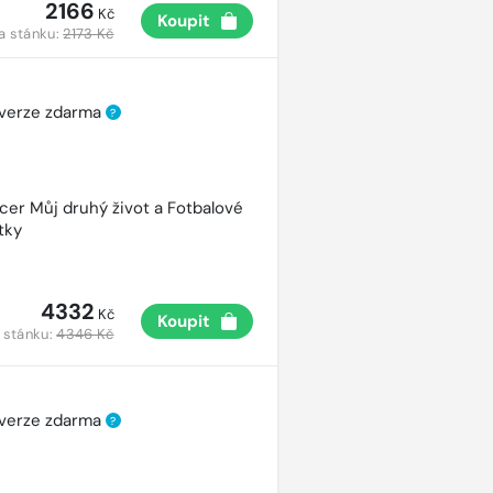
2166
Kč
Koupit
a stánku:
2173 Kč
 verze zdarma
?
cer Můj druhý život a Fotbalové
tky
4332
Kč
Koupit
 stánku:
4346 Kč
 verze zdarma
?