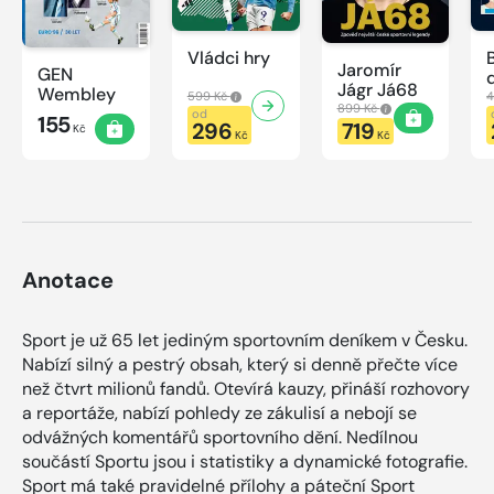
Vládci hry
Jaromír
GEN
Jágr Já68
Wembley
599 Kč
4
899 Kč
od
155
296
719
Kč
Kč
Kč
Anotace
Sport je už 65 let jediným sportovním deníkem v Česku.
Nabízí silný a pestrý obsah, který si denně přečte více
než čtvrt milionů fandů. Otevírá kauzy, přináší rozhovory
a reportáže, nabízí pohledy ze zákulisí a nebojí se
odvážných komentářů sportovního dění. Nedílnou
součástí Sportu jsou i statistiky a dynamické fotografie.
Sport má také pravidelné přílohy a páteční Sport