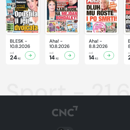
BLESK -
Aha! -
Aha! -
10.8.2026
10.8.2026
8.8.2026
od
od
od
24
14
14
Kč
Kč
Kč
Sport - 21.
PŘEPNOUT SVĚTLÝ/TMAVÝ REŽIM