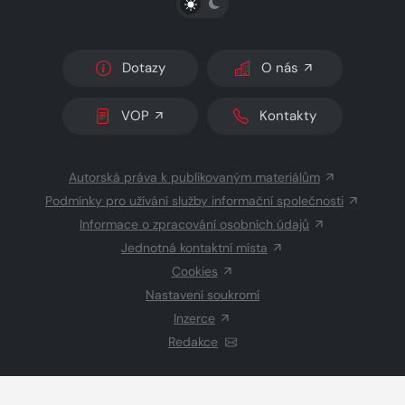
Dotazy
O nás
VOP
Kontakty
Autorská práva k publikovaným materiálům
Podmínky pro užívání služby informační společnosti
Informace o zpracování osobních údajů
Jednotná kontaktní místa
Cookies
Nastavení soukromí
Inzerce
Redakce