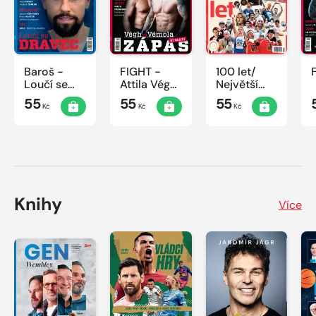
Baroš -
FIGHT -
100 let/
Loučí se
Attila Végh
Největší
dravec
vs. Karlos
okamžiky
55
55
55
Kč
Kč
Kč
Vémola
českého
sportu
Knihy
Více