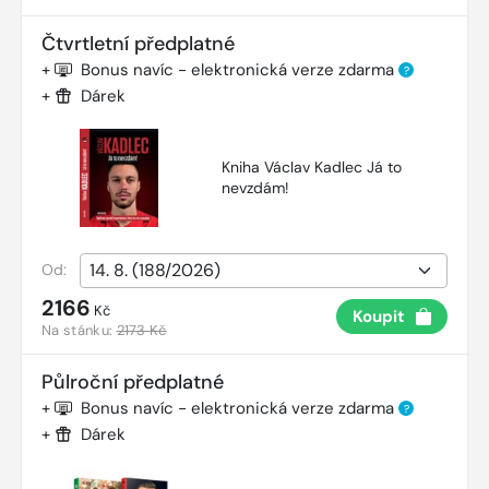
Čtvrtletní předplatné
+
Bonus navíc - elektronická verze zdarma
?
+
Dárek
Kniha Václav Kadlec Já to
nevzdám!
Od:
2166
Kč
Koupit
Na stánku:
2173 Kč
Půlroční předplatné
+
Bonus navíc - elektronická verze zdarma
?
+
Dárek