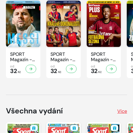
SPORT
SPORT
SPORT
Magazín -
Magazín -
Magazín -
32/2026
31/2026
30/2026
od
od
od
32
32
32
Kč
Kč
Kč
Všechna vydání
Více