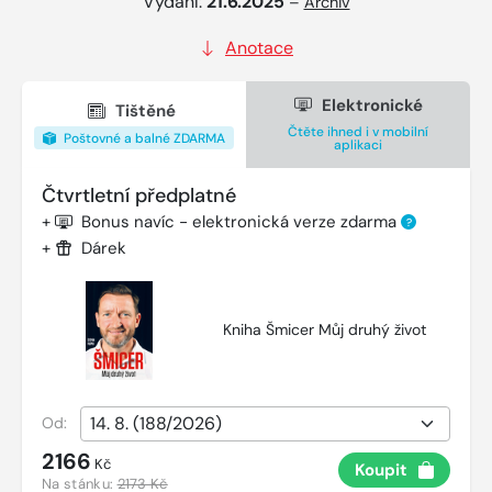
Vydání:
21.6.2025
–
Archiv
Anotace
Elektronické
Tištěné
Čtěte ihned i v mobilní
Poštovné a balné ZDARMA
aplikaci
Čtvrtletní předplatné
+
Bonus navíc - elektronická verze zdarma
?
+
Dárek
Kniha Šmicer Můj druhý život
Od:
2166
Kč
Koupit
Na stánku:
2173 Kč