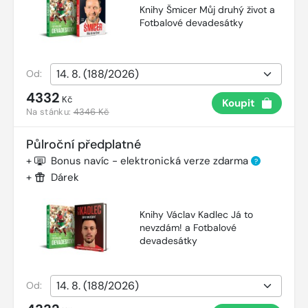
Knihy Šmicer Můj druhý život a
Fotbalové devadesátky
Od:
4332
Kč
Koupit
Na stánku:
4346 Kč
Půlroční předplatné
+
Bonus navíc - elektronická verze zdarma
?
+
Dárek
Knihy Václav Kadlec Já to
nevzdám! a Fotbalové
devadesátky
Od: