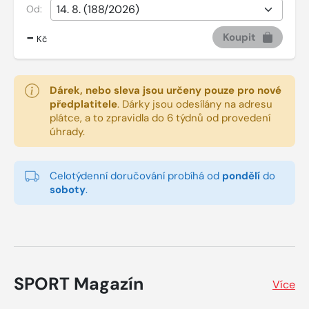
Od:
-
Koupit
Kč
Dárek, nebo sleva jsou určeny pouze pro nové
předplatitele
.
Dárky jsou odesílány na adresu
plátce, a to zpravidla do 6 týdnů od provedení
úhrady.
Celotýdenní doručování probíhá od
pondělí
do
soboty
.
SPORT Magazín
Více