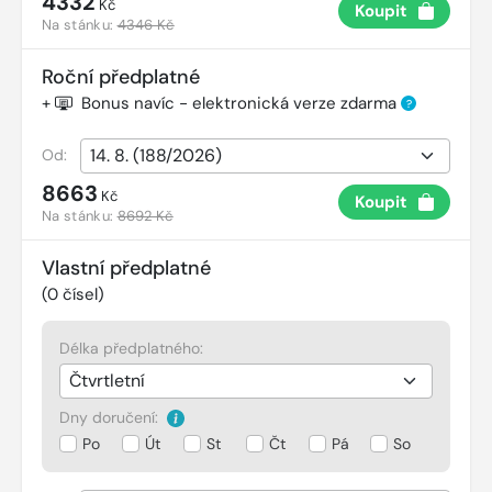
4332
Kč
Koupit
Na stánku:
4346 Kč
Roční předplatné
+
Bonus navíc - elektronická verze zdarma
?
Od:
8663
Kč
Koupit
Na stánku:
8692 Kč
Vlastní předplatné
(
0
čísel)
Délka předplatného:
Dny doručení:
Po
Út
St
Čt
Pá
So