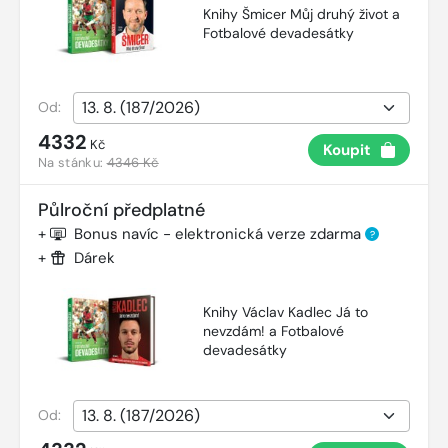
Knihy Šmicer Můj druhý život a
Fotbalové devadesátky
Od:
4332
Kč
Koupit
Na stánku:
4346 Kč
Půlroční předplatné
+
Bonus navíc - elektronická verze zdarma
?
+
Dárek
Knihy Václav Kadlec Já to
nevzdám! a Fotbalové
devadesátky
Od: