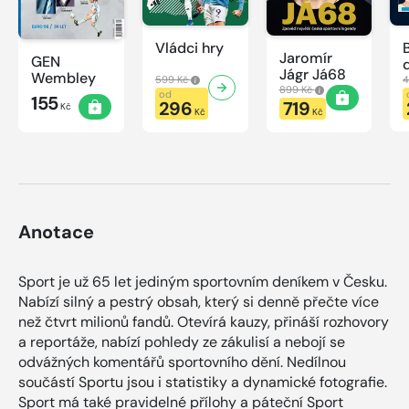
Vládci hry
Jaromír
GEN
Jágr Já68
Wembley
599 Kč
4
899 Kč
od
155
296
719
Kč
Kč
Kč
Anotace
Sport je už 65 let jediným sportovním deníkem v Česku.
Nabízí silný a pestrý obsah, který si denně přečte více
než čtvrt milionů fandů. Otevírá kauzy, přináší rozhovory
a reportáže, nabízí pohledy ze zákulisí a nebojí se
odvážných komentářů sportovního dění. Nedílnou
součástí Sportu jsou i statistiky a dynamické fotografie.
Sport má také pravidelné přílohy a páteční Sport