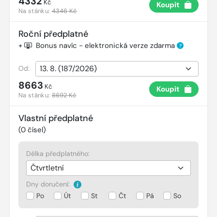
4332
Kč
Koupit
Na stánku:
4346 Kč
Roční předplatné
+
Bonus navíc - elektronická verze zdarma
?
Od:
8663
Kč
Koupit
Na stánku:
8692 Kč
Vlastní předplatné
(
0
čísel)
Délka předplatného:
Dny doručení:
Po
Út
St
Čt
Pá
So