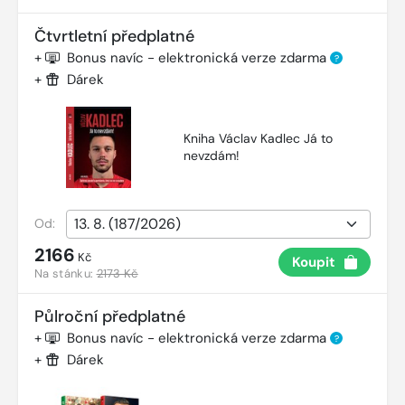
Čtvrtletní předplatné
+
Bonus navíc - elektronická verze zdarma
?
+
Dárek
Kniha Václav Kadlec Já to
nevzdám!
Od:
2166
Kč
Koupit
Na stánku:
2173 Kč
Půlroční předplatné
+
Bonus navíc - elektronická verze zdarma
?
+
Dárek