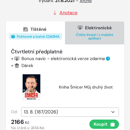
Vydání:
21.6.2021
–
Archiv
Anotace
Elektronické
Tištěné
Čtěte ihned i v mobilní
Poštovné a balné ZDARMA
aplikaci
Čtvrtletní předplatné
+
Bonus navíc - elektronická verze zdarma
?
+
Dárek
Kniha Šmicer Můj druhý život
Od:
2166
Kč
Koupit
Na stánku:
2173 Kč