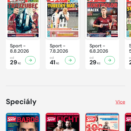
Sport -
Sport -
Sport -
8.8.2026
7.8.2026
6.8.2026
od
od
od
29
41
29
Kč
Kč
Kč
Speciály
Více