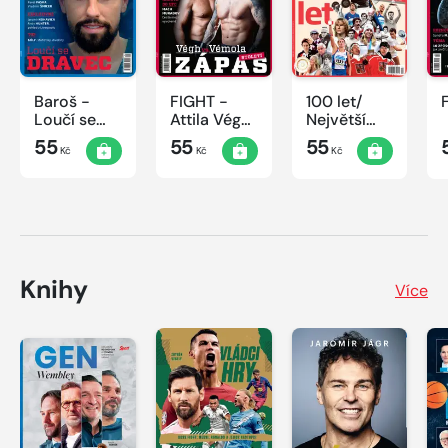
Baroš -
FIGHT -
100 let/
Loučí se
Attila Végh
Největší
dravec
vs. Karlos
okamžiky
55
55
55
Kč
Kč
Kč
Vémola
českého
sportu
Knihy
Více