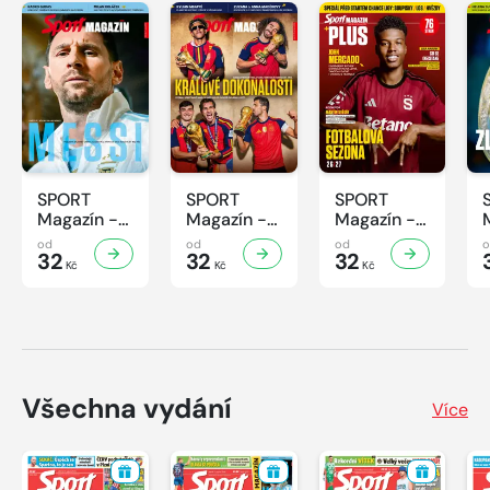
SPORT
SPORT
SPORT
Magazín -
Magazín -
Magazín -
32/2026
31/2026
30/2026
od
od
od
32
32
32
Kč
Kč
Kč
Všechna vydání
Více