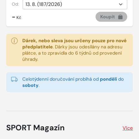
Od:
-
Koupit
Kč
Dárek, nebo sleva jsou určeny pouze pro nové
předplatitele
.
Dárky jsou odesílány na adresu
plátce, a to zpravidla do 6 týdnů od provedení
úhrady.
Celotýdenní doručování probíhá od
pondělí
do
soboty
.
SPORT Magazín
Více