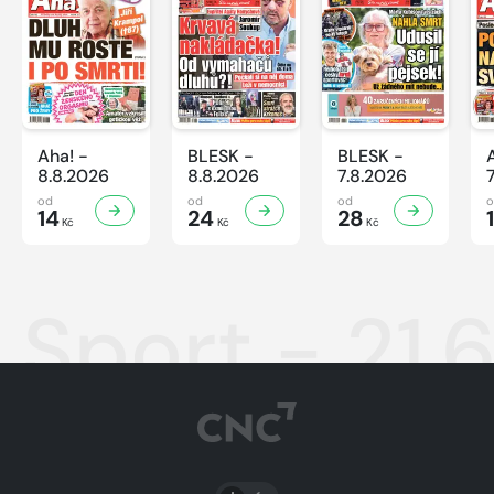
Aha! -
BLESK -
BLESK -
8.8.2026
8.8.2026
7.8.2026
od
od
od
14
24
28
Kč
Kč
Kč
Sport - 21.
PŘEPNOUT SVĚTLÝ/TMAVÝ REŽIM