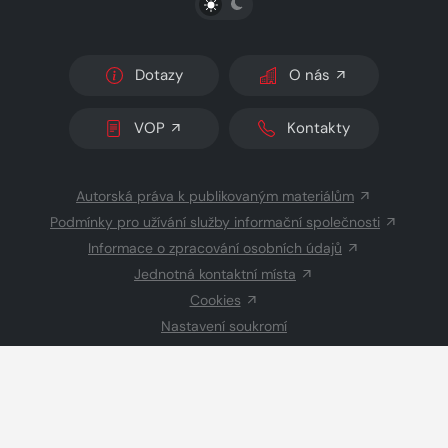
Dotazy
O nás
VOP
Kontakty
Autorská práva k publikovaným materiálům
Podmínky pro užívání služby informační společnosti
Informace o zpracování osobních údajů
Jednotná kontaktní místa
Cookies
Nastavení soukromí
Inzerce
Redakce