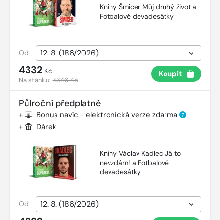
Knihy Šmicer Můj druhý život a
Fotbalové devadesátky
Od:
4332
Kč
Koupit
Na stánku:
4346 Kč
Půlroční předplatné
+
Bonus navíc - elektronická verze zdarma
?
+
Dárek
Knihy Václav Kadlec Já to
nevzdám! a Fotbalové
devadesátky
Od: