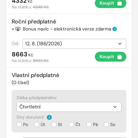
4332
Kč
Koupit
Na stánku:
4346 Kč
Roční předplatné
+
Bonus navíc - elektronická verze zdarma
?
Od:
8663
Kč
Koupit
Na stánku:
8692 Kč
Vlastní předplatné
(
0
čísel)
Délka předplatného:
Dny doručení:
Po
Út
St
Čt
Pá
So