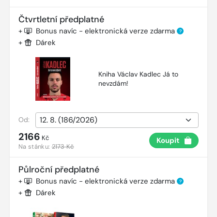
Čtvrtletní předplatné
+
Bonus navíc - elektronická verze zdarma
?
+
Dárek
Kniha Václav Kadlec Já to
nevzdám!
Od:
2166
Kč
Koupit
Na stánku:
2173 Kč
Půlroční předplatné
+
Bonus navíc - elektronická verze zdarma
?
+
Dárek