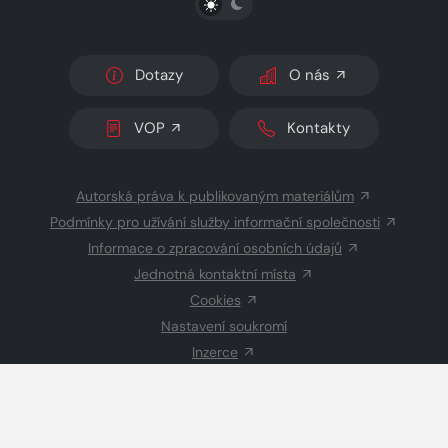
Dotazy
O nás
VOP
Kontakty
Autorská práva k publikovaným materiálům
Podmínky pro užívání služby informační společnosti
Informace o zpracování osobních údajů
Jednotná kontaktní místa
Cookies
Nastavení soukromí
Inzerce
Redakce