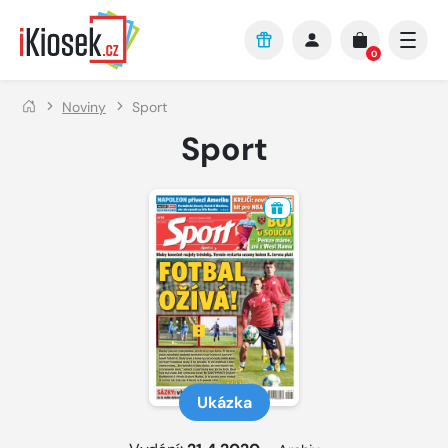
Přejít na hlavní obsah
0
Noviny
Sport
Sport
Ukázka