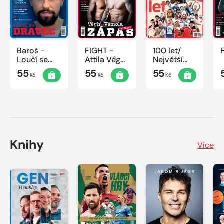
Baroš -
FIGHT -
100 let/
Loučí se
Attila Végh
Největší
dravec
vs. Karlos
okamžiky
55
55
55
Kč
Kč
Kč
Vémola
českého
sportu
Knihy
Více