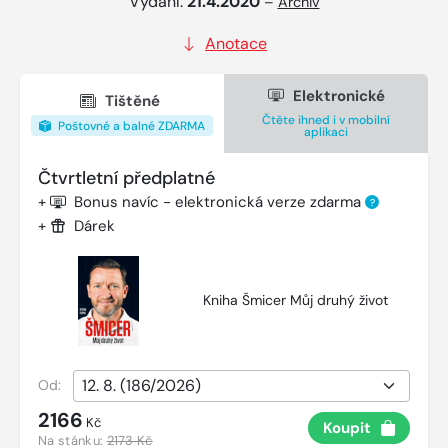
Vydání:
21.4.2020
–
Archiv
Anotace
Elektronické
Tištěné
Čtěte ihned i v mobilní
Poštovné a balné ZDARMA
aplikaci
Čtvrtletní předplatné
+
Bonus navíc - elektronická verze zdarma
?
+
Dárek
Kniha Šmicer Můj druhý život
Od:
2166
Kč
Koupit
Na stánku:
2173 Kč