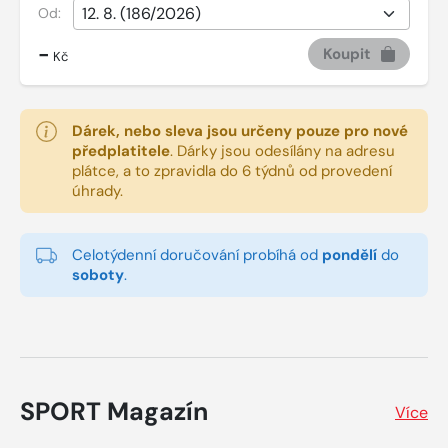
Od:
-
Koupit
Kč
Dárek, nebo sleva jsou určeny pouze pro nové
předplatitele
.
Dárky jsou odesílány na adresu
plátce, a to zpravidla do 6 týdnů od provedení
úhrady.
Celotýdenní doručování probíhá od
pondělí
do
soboty
.
SPORT Magazín
Více