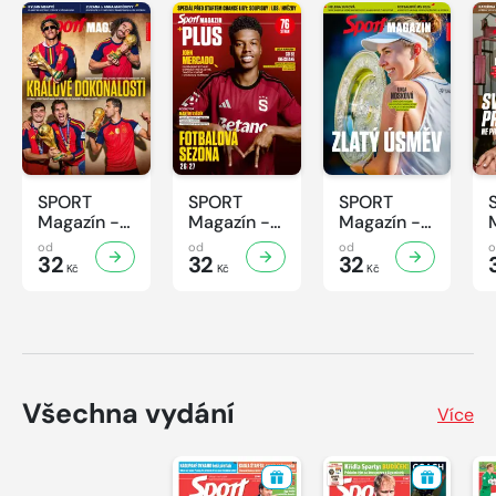
SPORT
SPORT
SPORT
Magazín -
Magazín -
Magazín -
31/2026
30/2026
29/2026
od
od
od
32
32
32
Kč
Kč
Kč
Všechna vydání
Více