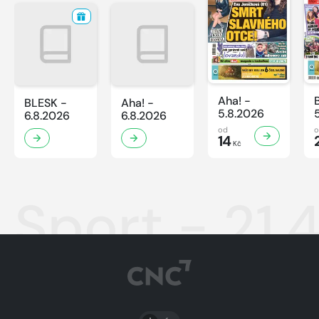
Aha! -
BLESK -
Aha! -
5.8.2026
6.8.2026
6.8.2026
od
14
Kč
Sport - 21.
PŘEPNOUT SVĚTLÝ/TMAVÝ REŽIM