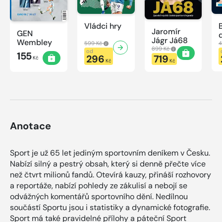
Vládci hry
Jaromír
GEN
Jágr Já68
Wembley
599 Kč
4
899 Kč
od
155
296
719
Kč
Kč
Kč
Anotace
Sport je už 65 let jediným sportovním deníkem v Česku.
Nabízí silný a pestrý obsah, který si denně přečte více
než čtvrt milionů fandů. Otevírá kauzy, přináší rozhovory
a reportáže, nabízí pohledy ze zákulisí a nebojí se
odvážných komentářů sportovního dění. Nedílnou
součástí Sportu jsou i statistiky a dynamické fotografie.
Sport má také pravidelné přílohy a páteční Sport