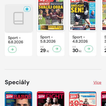
Sport -
Sport -
Sport -
5.8.2026
4.8.2026
6.8.2026
od
od
29
30
Kč
Kč
Speciály
Více