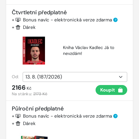
Čtvrtletní předplatné
+
Bonus navíc - elektronická verze zdarma
?
+
Dárek
Kniha Václav Kadlec Já to
nevzdám!
Od:
2166
Kč
Koupit
Na stánku:
2173 Kč
Půlroční předplatné
+
Bonus navíc - elektronická verze zdarma
?
+
Dárek