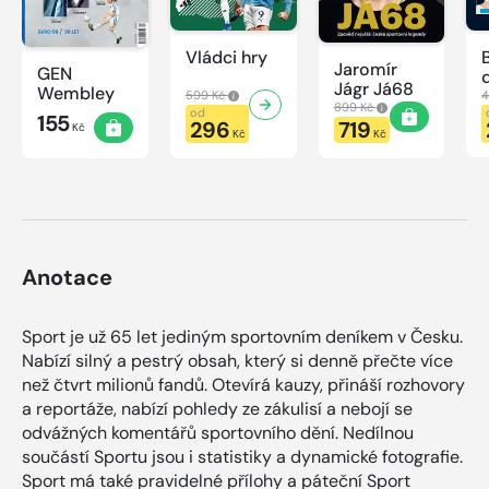
Vládci hry
Jaromír
GEN
Jágr Já68
Wembley
599 Kč
4
899 Kč
od
155
296
719
Kč
Kč
Kč
Anotace
Sport je už 65 let jediným sportovním deníkem v Česku.
Nabízí silný a pestrý obsah, který si denně přečte více
než čtvrt milionů fandů. Otevírá kauzy, přináší rozhovory
a reportáže, nabízí pohledy ze zákulisí a nebojí se
odvážných komentářů sportovního dění. Nedílnou
součástí Sportu jsou i statistiky a dynamické fotografie.
Sport má také pravidelné přílohy a páteční Sport