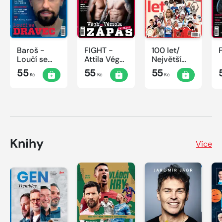
Baroš -
FIGHT -
100 let/
Loučí se
Attila Végh
Největší
dravec
vs. Karlos
okamžiky
55
55
55
Kč
Kč
Kč
Vémola
českého
sportu
Knihy
Více