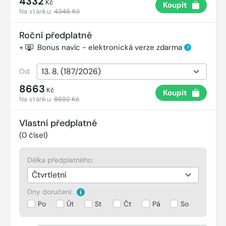
4332
Kč
Koupit
Na stánku:
4346 Kč
Roční předplatné
+
Bonus navíc - elektronická verze zdarma
?
Od:
8663
Kč
Koupit
Na stánku:
8692 Kč
Vlastní předplatné
(
0
čísel)
Délka předplatného:
Dny doručení:
Po
Út
St
Čt
Pá
So