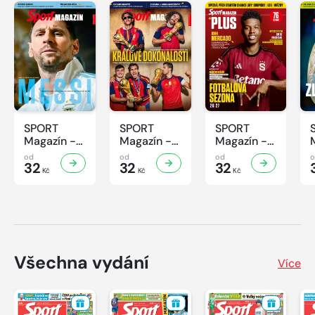
SPORT
SPORT
SPORT
Magazín -
Magazín -
Magazín -
32/2026
31/2026
30/2026
od
od
od
32
32
32
Kč
Kč
Kč
Všechna vydání
Více