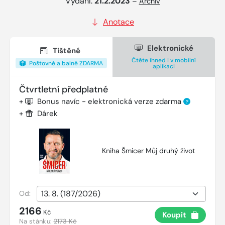
Vydání:
21.2.2023
–
Archiv
Anotace
Elektronické
Tištěné
Čtěte ihned i v mobilní
Poštovné a balné ZDARMA
aplikaci
Čtvrtletní předplatné
+
Bonus navíc - elektronická verze zdarma
?
+
Dárek
Kniha Šmicer Můj druhý život
Od:
2166
Kč
Koupit
Na stánku:
2173 Kč