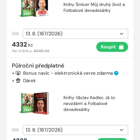
Knihy Šmicer Můj druhý život a
Fotbalové devadesátky
Od:
4332
Kč
Koupit
Na stánku:
4346 Kč
Půlroční předplatné
+
Bonus navíc - elektronická verze zdarma
?
+
Dárek
Knihy Václav Kadlec Já to
nevzdám! a Fotbalové
devadesátky
Od: