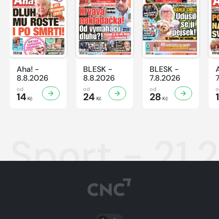
Aha! -
BLESK -
BLESK -
8.8.2026
8.8.2026
7.8.2026
od
od
od
14
24
28
Kč
Kč
Kč
Sport - 21.
PŘEPNOUT SVĚTLÝ/TMAVÝ REŽIM