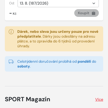
Od:
-
Koupit
Kč
Dárek, nebo sleva jsou určeny pouze pro nové
předplatitele
.
Dárky jsou odesílány na adresu
plátce, a to zpravidla do 6 týdnů od provedení
úhrady.
Celotýdenní doručování probíhá od
pondělí
do
soboty
.
SPORT Magazín
Více