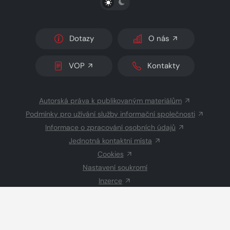
Dotazy
O nás
VOP
Kontakty
Autorská práva k publikovaným materiálům
Podmínky pro užívání služby informační společnosti
Informace o zpracování osobních údajů
Jednotná kontaktní místa
Cookies
Nastavení soukromí
Inzerce
Redakce