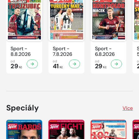
Sport -
Sport -
Sport -
8.8.2026
7.8.2026
6.8.2026
od
od
od
29
41
29
Kč
Kč
Kč
Speciály
Více