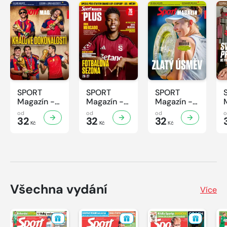
SPORT
SPORT
SPORT
Magazín -
Magazín -
Magazín -
31/2026
30/2026
29/2026
od
od
od
32
32
32
Kč
Kč
Kč
Všechna vydání
Více