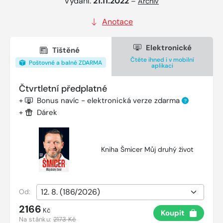
Vydání:
21.11.2022
–
Archiv
Anotace
Elektronické
Tištěné
Čtěte ihned i v mobilní
Poštovné a balné ZDARMA
aplikaci
Čtvrtletní předplatné
+
Bonus navíc - elektronická verze zdarma
?
+
Dárek
Kniha Šmicer Můj druhý život
Od:
2166
Kč
Koupit
Na stánku:
2173 Kč