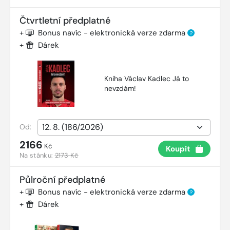
Čtvrtletní předplatné
+
Bonus navíc - elektronická verze zdarma
?
+
Dárek
Kniha Václav Kadlec Já to
nevzdám!
Od:
2166
Kč
Koupit
Na stánku:
2173 Kč
Půlroční předplatné
+
Bonus navíc - elektronická verze zdarma
?
+
Dárek