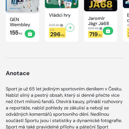
Vládci hry
Jaromír
GEN
Jágr Já68
Wembley
599 Kč
4
899 Kč
od
155
296
719
Kč
Kč
Kč
Anotace
Sport je už 65 let jediným sportovním deníkem v Česku.
Nabízí silný a pestrý obsah, který si denně přečte více
než čtvrt milionů fandů. Otevírá kauzy, přináší rozhovory
a reportáže, nabízí pohledy ze zákulisí a nebojí se
odvážných komentářů sportovního dění. Nedílnou
součástí Sportu jsou i statistiky a dynamické fotografie.
Sport má také pravidelné přílohy a páteční Sport