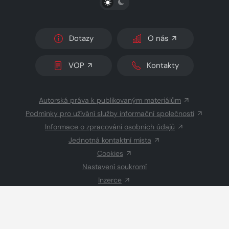
Dotazy
O nás
VOP
Kontakty
Autorská práva k publikovaným materiálům
Podmínky pro užívání služby informační společnosti
Informace o zpracování osobních údajů
Jednotná kontaktní místa
Cookies
Nastavení soukromí
Inzerce
Redakce