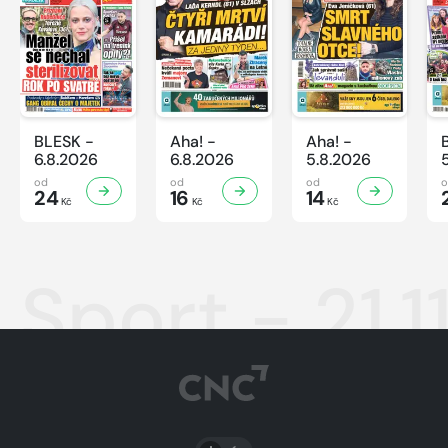
BLESK -
Aha! -
Aha! -
6.8.2026
6.8.2026
5.8.2026
od
od
od
24
16
14
Kč
Kč
Kč
Sport - 21.1
PŘEPNOUT SVĚTLÝ/TMAVÝ REŽIM