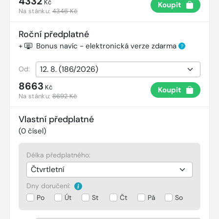
4332
Kč
Koupit
Na stánku:
4346 Kč
Roční předplatné
+
Bonus navíc - elektronická verze zdarma
?
Od:
8663
Kč
Koupit
Na stánku:
8692 Kč
Vlastní předplatné
(
0
čísel)
Délka předplatného:
Dny doručení:
Po
Út
St
Čt
Pá
So