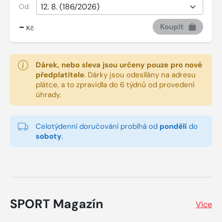
Od:
-
Koupit
Kč
Dárek, nebo sleva jsou určeny pouze pro nové
předplatitele
.
Dárky jsou odesílány na adresu
plátce, a to zpravidla do 6 týdnů od provedení
úhrady.
Celotýdenní doručování probíhá od
pondělí
do
soboty
.
SPORT Magazín
Více