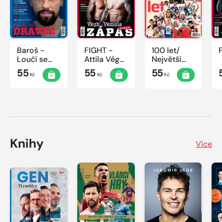
Baroš -
FIGHT -
100 let/
Loučí se
Attila Végh
Největší
dravec
vs. Karlos
okamžiky
55
55
55
Kč
Kč
Kč
Vémola
českého
sportu
Knihy
Více