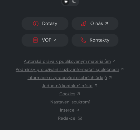
Dotazy
O nás
VOP
Kontakty
Autorská práva k publikovaným materiálům
Podmínky pro užívání služby informační společnosti
Informace o zpracování osobních údajů
Jednotná kontaktní místa
Cookies
Nastavení soukromí
Inzerce
Redakce