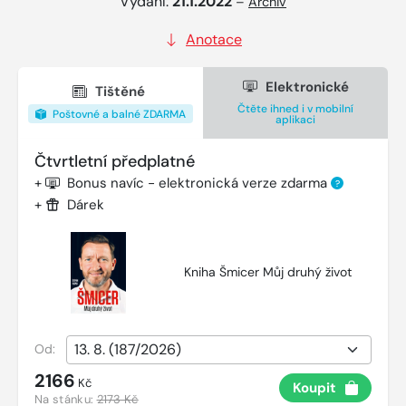
Vydání:
21.1.2022
–
Archiv
Anotace
Elektronické
Tištěné
Čtěte ihned i v mobilní
Poštovné a balné ZDARMA
aplikaci
Čtvrtletní předplatné
+
Bonus navíc - elektronická verze zdarma
?
+
Dárek
Kniha Šmicer Můj druhý život
Od:
2166
Kč
Koupit
Na stánku:
2173 Kč