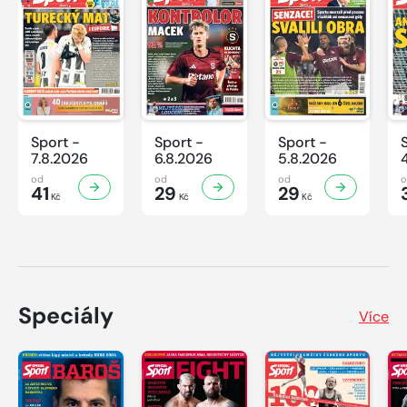
Sport -
Sport -
Sport -
7.8.2026
6.8.2026
5.8.2026
od
od
od
41
29
29
Kč
Kč
Kč
Speciály
Více