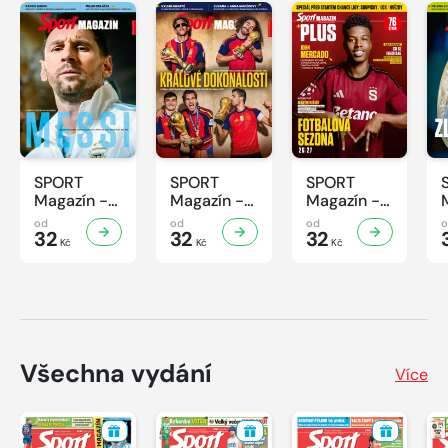
SPORT
SPORT
SPORT
Magazín -
Magazín -
Magazín -
32/2026
31/2026
30/2026
od
od
od
32
32
32
Kč
Kč
Kč
Všechna vydání
Více