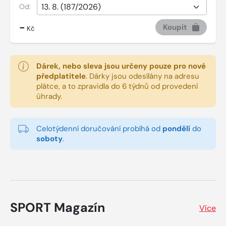
Od:
-
Koupit
Kč
Dárek, nebo sleva jsou určeny pouze pro nové
předplatitele
.
Dárky jsou odesílány na adresu
plátce, a to zpravidla do 6 týdnů od provedení
úhrady.
Celotýdenní doručování probíhá od
pondělí
do
soboty
.
SPORT Magazín
Více