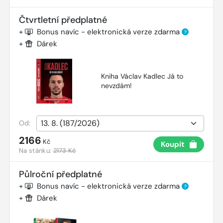
Čtvrtletní předplatné
+
Bonus navíc - elektronická verze zdarma
?
+
Dárek
Kniha Václav Kadlec Já to
nevzdám!
Od:
2166
Kč
Koupit
Na stánku:
2173 Kč
Půlroční předplatné
+
Bonus navíc - elektronická verze zdarma
?
+
Dárek