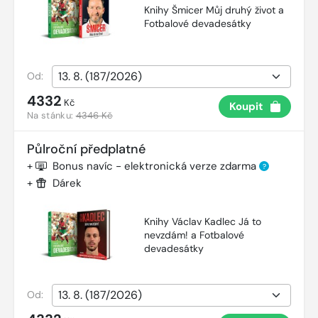
Knihy Šmicer Můj druhý život a
Fotbalové devadesátky
Od:
4332
Kč
Koupit
Na stánku:
4346 Kč
Půlroční předplatné
+
Bonus navíc - elektronická verze zdarma
?
+
Dárek
Knihy Václav Kadlec Já to
nevzdám! a Fotbalové
devadesátky
Od: