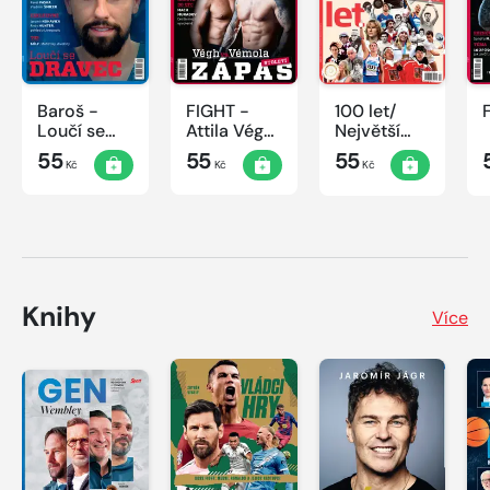
Baroš -
FIGHT -
100 let/
Loučí se
Attila Végh
Největší
dravec
vs. Karlos
okamžiky
55
55
55
Kč
Kč
Kč
Vémola
českého
sportu
Knihy
Více