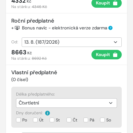
4332
Kč
Koupit
Na stánku:
4346 Kč
Roční předplatné
+
Bonus navíc - elektronická verze zdarma
?
Od:
8663
Kč
Koupit
Na stánku:
8692 Kč
Vlastní předplatné
(
0
čísel)
Délka předplatného:
Dny doručení:
Po
Út
St
Čt
Pá
So