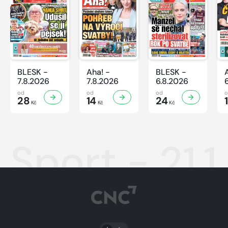
BLESK -
Aha! -
BLESK -
7.8.2026
7.8.2026
6.8.2026
od
od
od
28
14
24
Kč
Kč
Kč
Sport - 21.
PŘEPNOUT SVĚTLÝ/TMAVÝ REŽIM