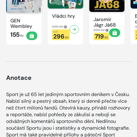
Vládci hry
Jaromír
GEN
Jágr Já68
Wembley
599 Kč
4
899 Kč
od
155
296
719
Kč
Kč
Kč
Anotace
Sport je už 65 let jediným sportovním deníkem v Česku.
Nabízí silný a pestrý obsah, který si denně přečte více
než čtvrt milionů fandů. Otevírá kauzy, přináší rozhovory
a reportáže, nabízí pohledy ze zákulisí a nebojí se
odvážných komentářů sportovního dění. Nedílnou
součástí Sportu jsou i statistiky a dynamické fotografie.
Sport má také pravidelné přílohy a páteční Sport