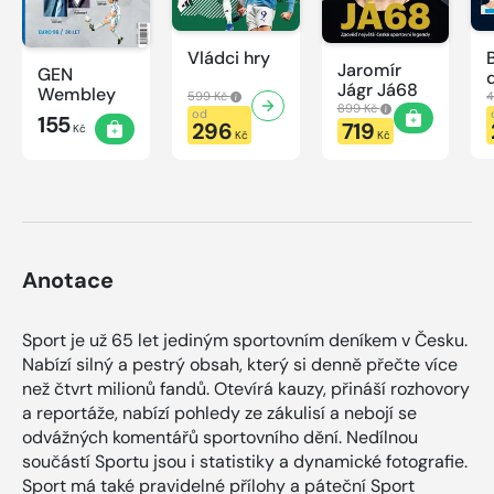
Vládci hry
Jaromír
GEN
Jágr Já68
Wembley
599 Kč
4
899 Kč
od
155
296
719
Kč
Kč
Kč
Anotace
Sport je už 65 let jediným sportovním deníkem v Česku.
Nabízí silný a pestrý obsah, který si denně přečte více
než čtvrt milionů fandů. Otevírá kauzy, přináší rozhovory
a reportáže, nabízí pohledy ze zákulisí a nebojí se
odvážných komentářů sportovního dění. Nedílnou
součástí Sportu jsou i statistiky a dynamické fotografie.
Sport má také pravidelné přílohy a páteční Sport