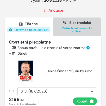
Vydání:
20.6.2026
–
Archiv
Anotace
Elektronické
Tištěné
Čtěte ihned i v mobilní
Poštovné a balné ZDARMA
aplikaci
Čtvrtletní předplatné
+
Bonus navíc - elektronická verze zdarma
?
+
Dárek
Kniha Šmicer Můj druhý život
Od:
2166
Kč
Koupit
Na stánku:
2173 Kč