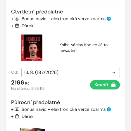
Čtvrtletní předplatné
+
Bonus navíc - elektronická verze zdarma
?
+
Dárek
Kniha Václav Kadlec Já to
nevzdám!
Od:
2166
Kč
Koupit
Na stánku:
2173 Kč
Půlroční předplatné
+
Bonus navíc - elektronická verze zdarma
?
+
Dárek