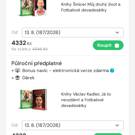
Knihy Šmicer Můj druhý život a
Fotbalové devadesátky
Od:
4332
Kč
Koupit
Na stánku:
4346 Kč
Půlroční předplatné
+
Bonus navíc - elektronická verze zdarma
?
+
Dárek
Knihy Václav Kadlec Já to
nevzdám! a Fotbalové
devadesátky
Od: