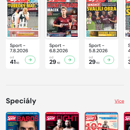
Sport -
Sport -
Sport -
7.8.2026
6.8.2026
5.8.2026
od
od
od
41
29
29
Kč
Kč
Kč
Speciály
Více