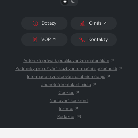
Dotazy
O nás
VOP
Kontakty
Autorská práva k publikovaným materiálům
Podmínky pro užívání služby informační společnosti
Informace o zpracování osobních údajů
Jednotná kontaktní místa
Cookies
Nastavení soukromí
Inzerce
Redakce