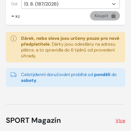
Od:
-
Koupit
Kč
Dárek, nebo sleva jsou určeny pouze pro nové
předplatitele
.
Dárky jsou odesílány na adresu
plátce, a to zpravidla do 6 týdnů od provedení
úhrady.
Celotýdenní doručování probíhá od
pondělí
do
soboty
.
SPORT Magazín
Více