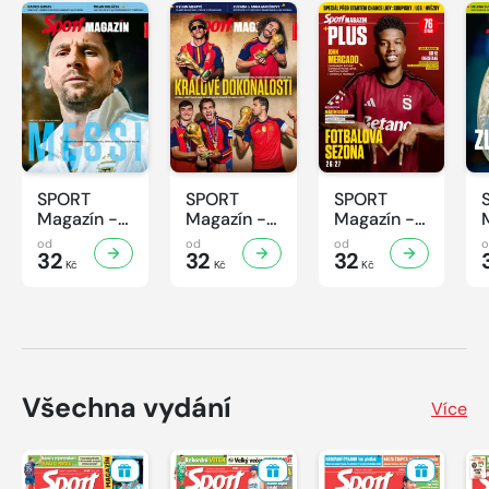
SPORT
SPORT
SPORT
Magazín -
Magazín -
Magazín -
32/2026
31/2026
30/2026
od
od
od
32
32
32
Kč
Kč
Kč
Všechna vydání
Více