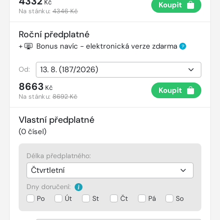
4332
Kč
Koupit
Na stánku:
4346 Kč
Roční předplatné
+
Bonus navíc - elektronická verze zdarma
?
Od:
8663
Kč
Koupit
Na stánku:
8692 Kč
Vlastní předplatné
(
0
čísel)
Délka předplatného:
Dny doručení:
Po
Út
St
Čt
Pá
So