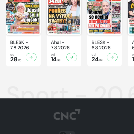
BLESK -
Aha! -
BLESK -
7.8.2026
7.8.2026
6.8.2026
od
od
od
28
14
24
Kč
Kč
Kč
Sport - 20
PŘEPNOUT SVĚTLÝ/TMAVÝ REŽIM