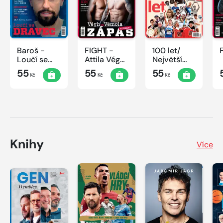
Baroš -
FIGHT -
100 let/
Loučí se
Attila Végh
Největší
dravec
vs. Karlos
okamžiky
55
55
55
Kč
Kč
Kč
Vémola
českého
sportu
Knihy
Více