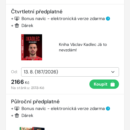
Čtvrtletní předplatné
+
Bonus navíc - elektronická verze zdarma
?
+
Dárek
Kniha Václav Kadlec Já to
nevzdám!
Od:
2166
Kč
Koupit
Na stánku:
2173 Kč
Půlroční předplatné
+
Bonus navíc - elektronická verze zdarma
?
+
Dárek