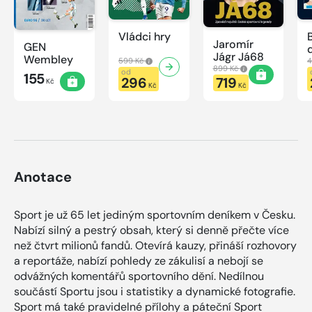
Vládci hry
Jaromír
GEN
Jágr Já68
Wembley
599 Kč
4
899 Kč
od
155
296
719
Kč
Kč
Kč
Anotace
Sport je už 65 let jediným sportovním deníkem v Česku.
Nabízí silný a pestrý obsah, který si denně přečte více
než čtvrt milionů fandů. Otevírá kauzy, přináší rozhovory
a reportáže, nabízí pohledy ze zákulisí a nebojí se
odvážných komentářů sportovního dění. Nedílnou
součástí Sportu jsou i statistiky a dynamické fotografie.
Sport má také pravidelné přílohy a páteční Sport