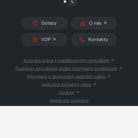
Dotazy
O nás
VOP
Kontakty
Autorská práva k publikovaným materiálům
Podmínky pro užívání služby informační společnosti
Informace o zpracování osobních údajů
Jednotná kontaktní místa
Cookies
Nastavení soukromí
Inzerce
Redakce