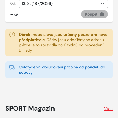
Od:
-
Koupit
Kč
Dárek, nebo sleva jsou určeny pouze pro nové
předplatitele
.
Dárky jsou odesílány na adresu
plátce, a to zpravidla do 6 týdnů od provedení
úhrady.
Celotýdenní doručování probíhá od
pondělí
do
soboty
.
SPORT Magazín
Více