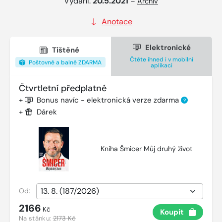
Vydání:
20.5.2021
–
Archiv
Anotace
Elektronické
Tištěné
Čtěte ihned i v mobilní
Poštovné a balné ZDARMA
aplikaci
Čtvrtletní předplatné
+
Bonus navíc - elektronická verze zdarma
?
+
Dárek
Kniha Šmicer Můj druhý život
Od:
2166
Kč
Koupit
Na stánku:
2173 Kč