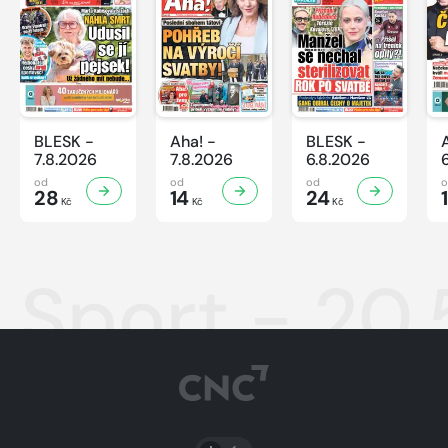
BLESK -
Aha! -
BLESK -
7.8.2026
7.8.2026
6.8.2026
od
od
od
28
14
24
Kč
Kč
Kč
Sport - 20.
PŘEPNOUT SVĚTLÝ/TMAVÝ REŽIM