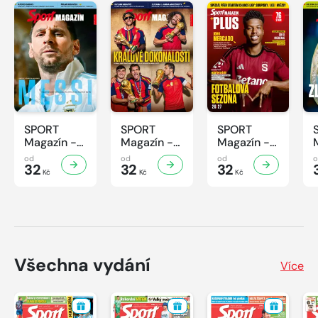
SPORT
SPORT
SPORT
Magazín -
Magazín -
Magazín -
32/2026
31/2026
30/2026
od
od
od
32
32
32
Kč
Kč
Kč
Všechna vydání
Více