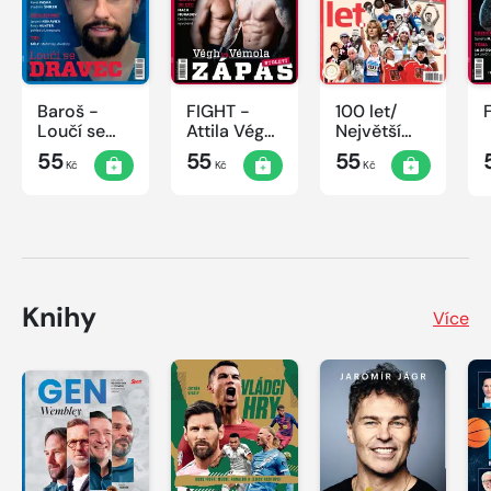
Baroš -
FIGHT -
100 let/
Loučí se
Attila Végh
Největší
dravec
vs. Karlos
okamžiky
55
55
55
Kč
Kč
Kč
Vémola
českého
sportu
Knihy
Více