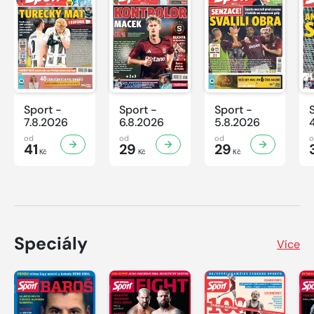
Sport -
Sport -
Sport -
7.8.2026
6.8.2026
5.8.2026
od
od
od
41
29
29
Kč
Kč
Kč
Speciály
Více