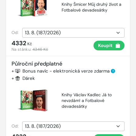
Knihy Šmicer Můj druhý život a
Fotbalové devadesátky
Od:
4332
Kč
Koupit
Na stánku:
4346 Kč
Půlroční předplatné
+
Bonus navíc - elektronická verze zdarma
?
+
Dárek
Knihy Václav Kadlec Já to
nevzdám! a Fotbalové
devadesátky
Od: