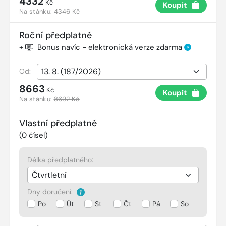
4332
Kč
Koupit
Na stánku:
4346 Kč
Roční předplatné
+
Bonus navíc - elektronická verze zdarma
?
Od:
8663
Kč
Koupit
Na stánku:
8692 Kč
Vlastní předplatné
(
0
čísel)
Délka předplatného:
Dny doručení:
Po
Út
St
Čt
Pá
So