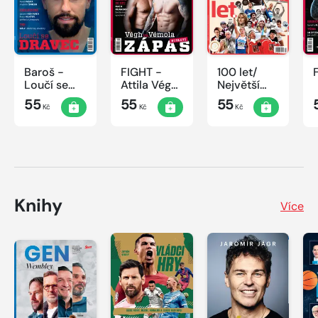
Baroš -
FIGHT -
100 let/
Loučí se
Attila Végh
Největší
dravec
vs. Karlos
okamžiky
55
55
55
Kč
Kč
Kč
Vémola
českého
sportu
Knihy
Více