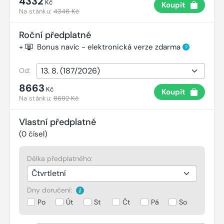
4332
Kč
Koupit
Na stánku:
4346 Kč
Roční předplatné
+
Bonus navíc - elektronická verze zdarma
?
Od:
8663
Kč
Koupit
Na stánku:
8692 Kč
Vlastní předplatné
(
0
čísel)
Délka předplatného:
Dny doručení:
Po
Út
St
Čt
Pá
So