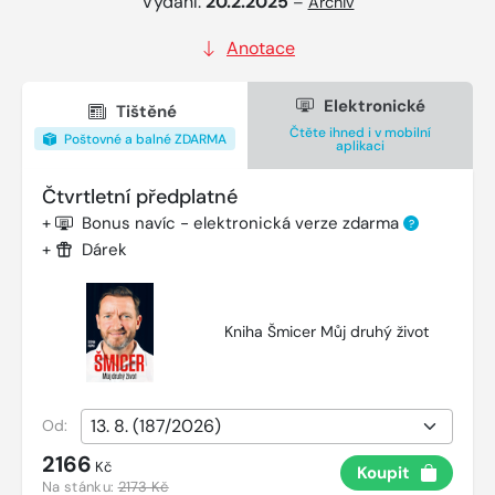
Vydání:
20.2.2025
–
Archiv
Anotace
Elektronické
Tištěné
Čtěte ihned i v mobilní
Poštovné a balné ZDARMA
aplikaci
Čtvrtletní předplatné
+
Bonus navíc - elektronická verze zdarma
?
+
Dárek
Kniha Šmicer Můj druhý život
Od:
2166
Kč
Koupit
Na stánku:
2173 Kč