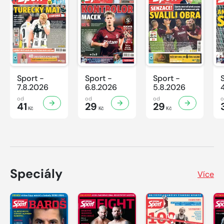
Sport -
Sport -
Sport -
7.8.2026
6.8.2026
5.8.2026
od
od
od
41
29
29
Kč
Kč
Kč
Speciály
Více