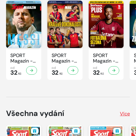
SPORT
SPORT
SPORT
Magazín -
Magazín -
Magazín -
32/2026
31/2026
30/2026
od
od
od
32
32
32
Kč
Kč
Kč
Všechna vydání
Více