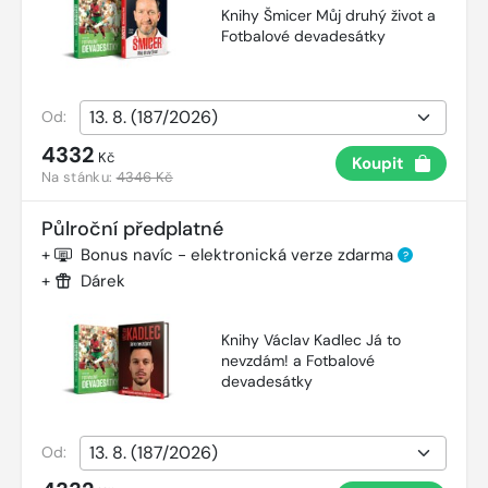
Knihy Šmicer Můj druhý život a
Fotbalové devadesátky
Od:
4332
Kč
Koupit
Na stánku:
4346 Kč
Půlroční předplatné
+
Bonus navíc - elektronická verze zdarma
?
+
Dárek
Knihy Václav Kadlec Já to
nevzdám! a Fotbalové
devadesátky
Od: