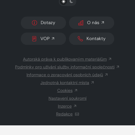
Dotazy
O nás
VOP
Kontakty
Autorská práva k publikovaným materiálům
Podmínky pro užívání služby informační společnosti
Informace o zpracování osobních údajů
Jednotná kontaktní místa
Cookies
Nastavení soukromí
Inzerce
Redakce