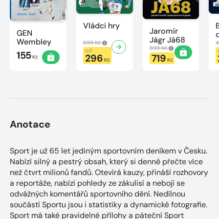
Vládci hry
Jaromír
GEN
Jágr Já68
Wembley
599 Kč
4
899 Kč
od
155
296
719
Kč
Kč
Kč
Anotace
Sport je už 65 let jediným sportovním deníkem v Česku.
Nabízí silný a pestrý obsah, který si denně přečte více
než čtvrt milionů fandů. Otevírá kauzy, přináší rozhovory
a reportáže, nabízí pohledy ze zákulisí a nebojí se
odvážných komentářů sportovního dění. Nedílnou
součástí Sportu jsou i statistiky a dynamické fotografie.
Sport má také pravidelné přílohy a páteční Sport