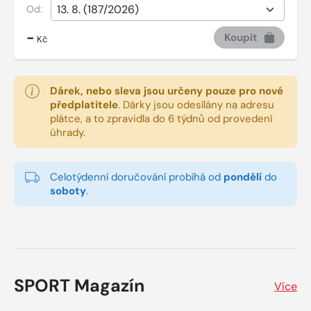
Od:
-
Koupit
Kč
Dárek, nebo sleva jsou určeny pouze pro nové
předplatitele
.
Dárky jsou odesílány na adresu
plátce, a to zpravidla do 6 týdnů od provedení
úhrady.
Celotýdenní doručování probíhá od
pondělí
do
soboty
.
SPORT Magazín
Více