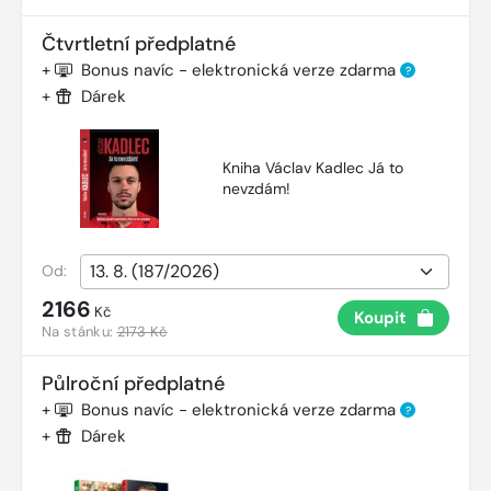
Čtvrtletní předplatné
+
Bonus navíc - elektronická verze zdarma
?
+
Dárek
Kniha Václav Kadlec Já to
nevzdám!
Od:
2166
Kč
Koupit
Na stánku:
2173 Kč
Půlroční předplatné
+
Bonus navíc - elektronická verze zdarma
?
+
Dárek