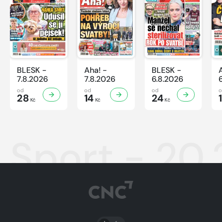
BLESK -
Aha! -
BLESK -
7.8.2026
7.8.2026
6.8.2026
od
od
od
28
14
24
Kč
Kč
Kč
Sport - 20
PŘEPNOUT SVĚTLÝ/TMAVÝ REŽIM