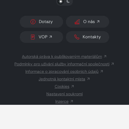
Dotazy
O nás
VOP
Kontakty
Autorská práva k publikovaným materiálům
Podmínky pro užívání služby informační společnosti
Informace o zpracování osobních údajů
Jednotná kontaktní místa
Cookies
Nastavení soukromí
Inzerce
Redakce