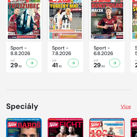
Sport -
Sport -
Sport -
8.8.2026
7.8.2026
6.8.2026
od
od
od
29
41
29
Kč
Kč
Kč
Speciály
Více