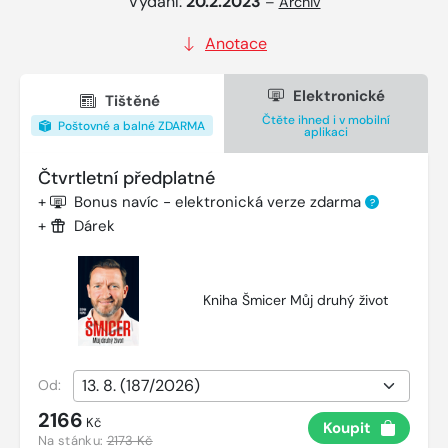
Vydání:
20.2.2023
–
Archiv
Anotace
Elektronické
Tištěné
Čtěte ihned i v mobilní
Poštovné a balné ZDARMA
aplikaci
Čtvrtletní předplatné
+
Bonus navíc - elektronická verze zdarma
?
+
Dárek
Kniha Šmicer Můj druhý život
Od:
2166
Kč
Koupit
Na stánku:
2173 Kč