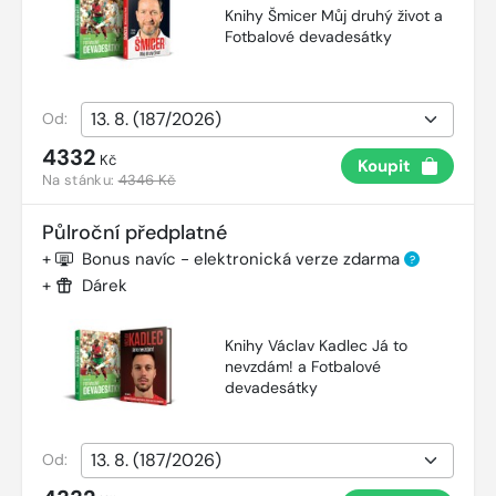
Knihy Šmicer Můj druhý život a
Fotbalové devadesátky
Od:
4332
Kč
Koupit
Na stánku:
4346 Kč
Půlroční předplatné
+
Bonus navíc - elektronická verze zdarma
?
+
Dárek
Knihy Václav Kadlec Já to
nevzdám! a Fotbalové
devadesátky
Od: