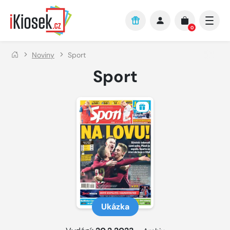
Přejít na hlavní obsah
0
Noviny
Sport
Sport
Ukázka