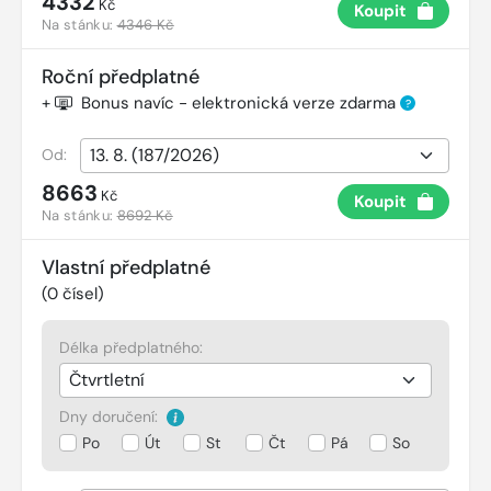
4332
Kč
Koupit
Na stánku:
4346 Kč
Roční předplatné
+
Bonus navíc - elektronická verze zdarma
?
Od:
8663
Kč
Koupit
Na stánku:
8692 Kč
Vlastní předplatné
(
0
čísel)
Délka předplatného:
Dny doručení:
Po
Út
St
Čt
Pá
So