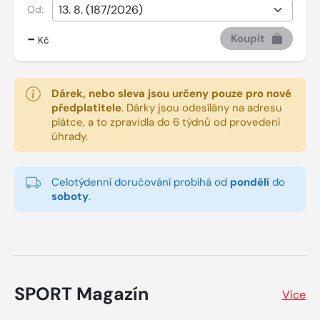
Od:
-
Koupit
Kč
Dárek, nebo sleva jsou určeny pouze pro nové
předplatitele
.
Dárky jsou odesílány na adresu
plátce, a to zpravidla do 6 týdnů od provedení
úhrady.
Celotýdenní doručování probíhá od
pondělí
do
soboty
.
SPORT Magazín
Více