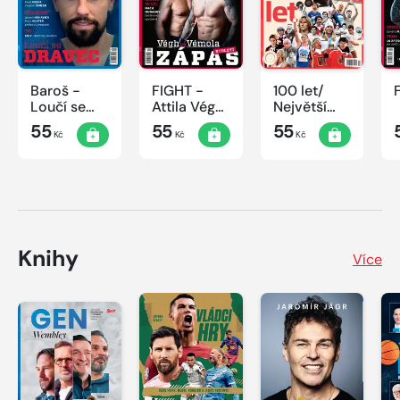
Baroš -
FIGHT -
100 let/
Loučí se
Attila Végh
Největší
dravec
vs. Karlos
okamžiky
55
55
55
Kč
Kč
Kč
Vémola
českého
sportu
Knihy
Více