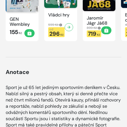
Vládci hry
Jaromír
GEN
Jágr Já68
Wembley
599 Kč
4
899 Kč
od
155
296
719
Kč
Kč
Kč
Anotace
Sport je už 65 let jediným sportovním deníkem v Česku.
Nabízí silný a pestrý obsah, který si denně přečte více
než čtvrt milionů fandů. Otevírá kauzy, přináší rozhovory
a reportáže, nabízí pohledy ze zákulisí a nebojí se
odvážných komentářů sportovního dění. Nedílnou
součástí Sportu jsou i statistiky a dynamické fotografie.
Sport má také pravidelné přílohy a páteční Sport