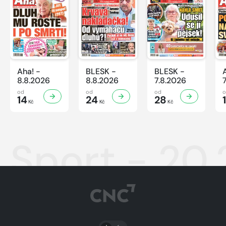
Aha! -
BLESK -
BLESK -
8.8.2026
8.8.2026
7.8.2026
od
od
od
14
24
28
Kč
Kč
Kč
Sport - 20
PŘEPNOUT SVĚTLÝ/TMAVÝ REŽIM