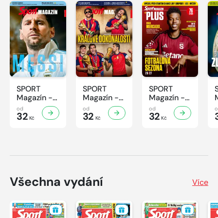
SPORT
SPORT
SPORT
Magazín -
Magazín -
Magazín -
32/2026
31/2026
30/2026
od
od
od
32
32
32
Kč
Kč
Kč
Všechna vydání
Více