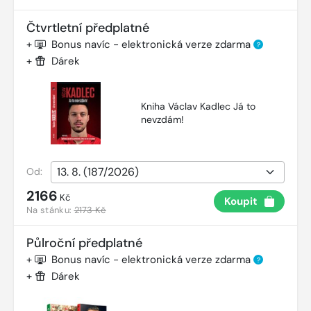
Čtvrtletní předplatné
+
Bonus navíc - elektronická verze zdarma
?
+
Dárek
Kniha Václav Kadlec Já to
nevzdám!
Od:
2166
Kč
Koupit
Na stánku:
2173 Kč
Půlroční předplatné
+
Bonus navíc - elektronická verze zdarma
?
+
Dárek