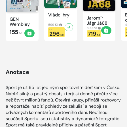
Vládci hry
Jaromír
GEN
Jágr Já68
Wembley
599 Kč
4
899 Kč
od
155
296
719
Kč
Kč
Kč
Anotace
Sport je už 65 let jediným sportovním deníkem v Česku.
Nabízí silný a pestrý obsah, který si denně přečte více
než čtvrt milionů fandů. Otevírá kauzy, přináší rozhovory
a reportáže, nabízí pohledy ze zákulisí a nebojí se
odvážných komentářů sportovního dění. Nedílnou
součástí Sportu jsou i statistiky a dynamické fotografie.
Sport má také pravidelné přílohy a páteční Sport