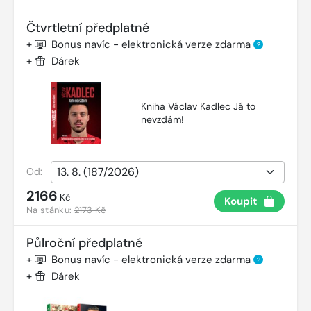
Čtvrtletní předplatné
+
Bonus navíc - elektronická verze zdarma
?
+
Dárek
Kniha Václav Kadlec Já to
nevzdám!
Od:
2166
Kč
Koupit
Na stánku:
2173 Kč
Půlroční předplatné
+
Bonus navíc - elektronická verze zdarma
?
+
Dárek