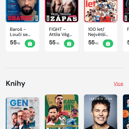
Baroš -
FIGHT -
100 let/
Loučí se
Attila Végh
Největší
dravec
vs. Karlos
okamžiky
55
55
55
Kč
Kč
Kč
Vémola
českého
sportu
Knihy
Více