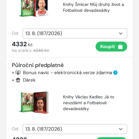
Knihy Šmicer Můj druhý život a
Fotbalové devadesátky
Od:
4332
Kč
Koupit
Na stánku:
4346 Kč
Půlroční předplatné
+
Bonus navíc - elektronická verze zdarma
?
+
Dárek
Knihy Václav Kadlec Já to
nevzdám! a Fotbalové
devadesátky
Od: