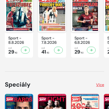
Sport -
Sport -
Sport -
8.8.2026
7.8.2026
6.8.2026
od
od
od
29
41
29
Kč
Kč
Kč
Speciály
Více