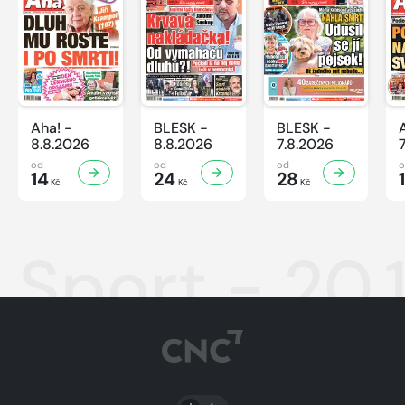
Aha! -
BLESK -
BLESK -
8.8.2026
8.8.2026
7.8.2026
od
od
od
14
24
28
Kč
Kč
Kč
Sport - 20.
PŘEPNOUT SVĚTLÝ/TMAVÝ REŽIM