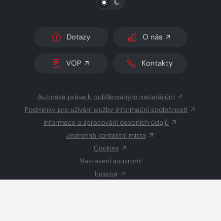
Dotazy
O nás
VOP
Kontakty
Autorská práva k publikovaným materiálům
Podmínky pro užívání služby informační společnosti
Informace o zpracování osobních údajů
Jednotná kontaktní místa
Cookies
Nastavení soukromí
Inzerce
Redakce