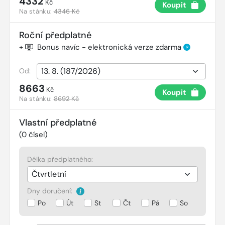
4332
Kč
Koupit
Na stánku:
4346 Kč
Roční předplatné
+
Bonus navíc - elektronická verze zdarma
?
Od:
8663
Kč
Koupit
Na stánku:
8692 Kč
Vlastní předplatné
(
0
čísel)
Délka předplatného:
Dny doručení:
Po
Út
St
Čt
Pá
So