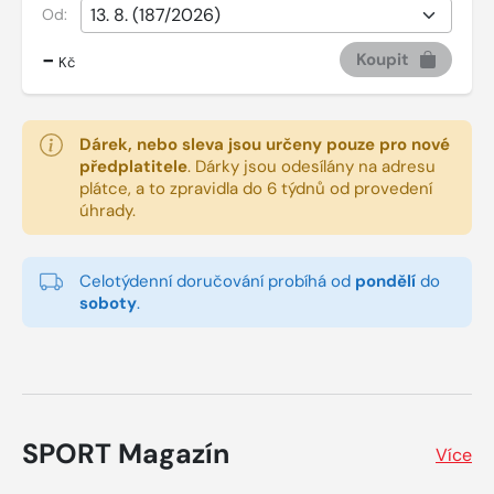
Od:
-
Koupit
Kč
Dárek, nebo sleva jsou určeny pouze pro nové
předplatitele
.
Dárky jsou odesílány na adresu
plátce, a to zpravidla do 6 týdnů od provedení
úhrady.
Celotýdenní doručování probíhá od
pondělí
do
soboty
.
SPORT Magazín
Více