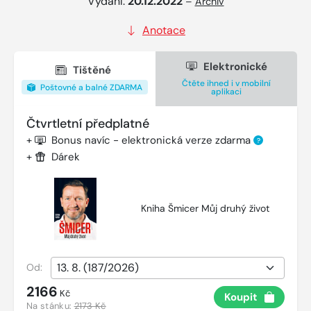
Vydání:
20.12.2022
–
Archiv
Anotace
Elektronické
Tištěné
Čtěte ihned i v mobilní
Poštovné a balné ZDARMA
aplikaci
Čtvrtletní předplatné
+
Bonus navíc - elektronická verze zdarma
?
+
Dárek
Kniha Šmicer Můj druhý život
Od:
2166
Kč
Koupit
Na stánku:
2173 Kč