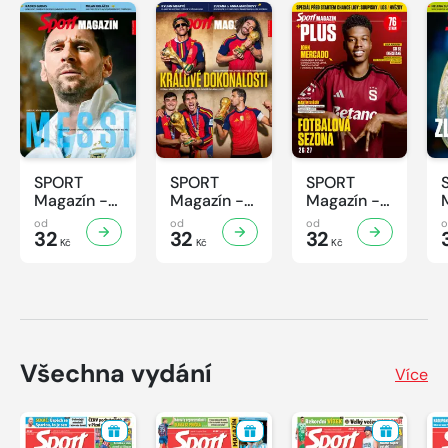
SPORT
SPORT
SPORT
Magazín -
Magazín -
Magazín -
32/2026
31/2026
30/2026
od
od
od
32
32
32
Kč
Kč
Kč
Všechna vydání
Více