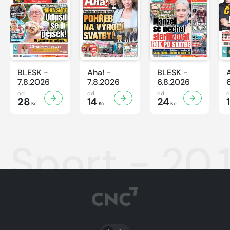
BLESK -
Aha! -
BLESK -
7.8.2026
7.8.2026
6.8.2026
od
od
od
28
14
24
Kč
Kč
Kč
Sport - 20.
PŘEPNOUT SVĚTLÝ/TMAVÝ REŽIM