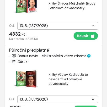
Knihy Šmicer Můj druhý život a
Fotbalové devadesátky
Od:
4332
Kč
Koupit
Na stánku:
4346 Kč
Půlroční předplatné
+
Bonus navíc - elektronická verze zdarma
?
+
Dárek
Knihy Václav Kadlec Já to
nevzdám! a Fotbalové
devadesátky
Od: