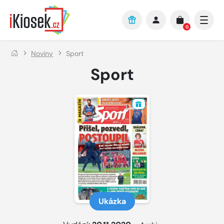
Přejít na hlavní obsah
0
Noviny
Sport
Sport
Ukázka