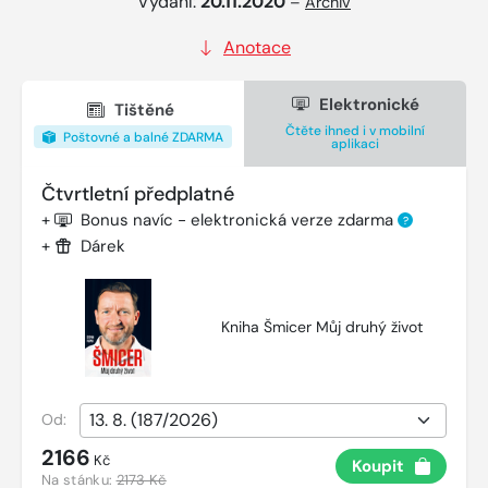
Vydání:
20.11.2020
–
Archiv
Anotace
Elektronické
Tištěné
Čtěte ihned i v mobilní
Poštovné a balné ZDARMA
aplikaci
Čtvrtletní předplatné
+
Bonus navíc - elektronická verze zdarma
?
+
Dárek
Kniha Šmicer Můj druhý život
Od:
2166
Kč
Koupit
Na stánku:
2173 Kč