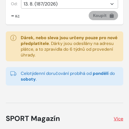
Od:
-
Koupit
Kč
Dárek, nebo sleva jsou určeny pouze pro nové
předplatitele
.
Dárky jsou odesílány na adresu
plátce, a to zpravidla do 6 týdnů od provedení
úhrady.
Celotýdenní doručování probíhá od
pondělí
do
soboty
.
SPORT Magazín
Více