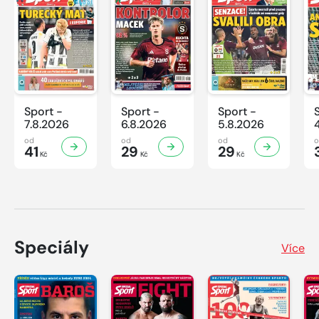
Sport -
Sport -
Sport -
7.8.2026
6.8.2026
5.8.2026
od
od
od
41
29
29
Kč
Kč
Kč
Speciály
Více