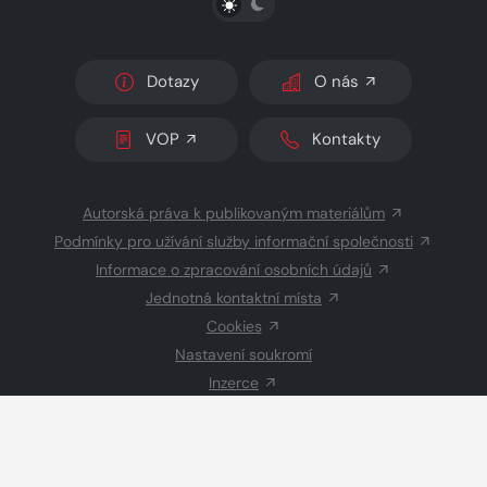
Dotazy
O nás
VOP
Kontakty
Autorská práva k publikovaným materiálům
Podmínky pro užívání služby informační společnosti
Informace o zpracování osobních údajů
Jednotná kontaktní místa
Cookies
Nastavení soukromí
Inzerce
Redakce