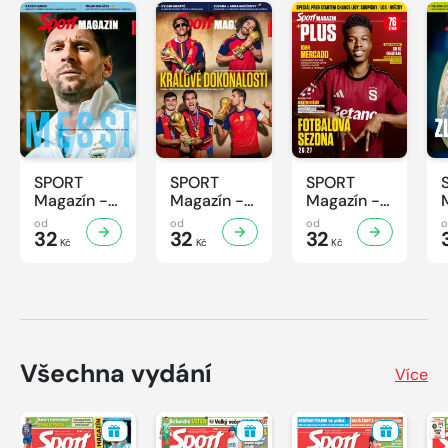
SPORT
SPORT
SPORT
Magazín -
Magazín -
Magazín -
32/2026
31/2026
30/2026
od
od
od
32
32
32
Kč
Kč
Kč
Všechna vydání
Více