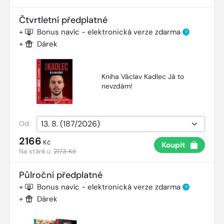
Čtvrtletní předplatné
+
Bonus navíc - elektronická verze zdarma
?
+
Dárek
Kniha Václav Kadlec Já to
nevzdám!
Od:
2166
Kč
Koupit
Na stánku:
2173 Kč
Půlroční předplatné
+
Bonus navíc - elektronická verze zdarma
?
+
Dárek