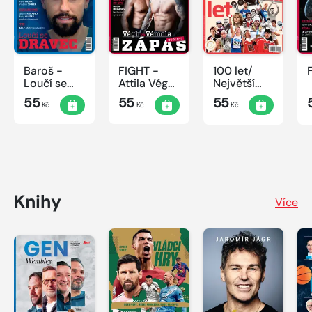
Baroš -
FIGHT -
100 let/
Loučí se
Attila Végh
Největší
dravec
vs. Karlos
okamžiky
55
55
55
Kč
Kč
Kč
Vémola
českého
sportu
Knihy
Více