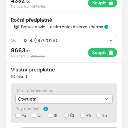
4332
Kč
Koupit
Na stánku:
4346 Kč
Roční předplatné
+
Bonus navíc - elektronická verze zdarma
?
Od:
8663
Kč
Koupit
Na stánku:
8692 Kč
Vlastní předplatné
(
0
čísel)
Délka předplatného:
Dny doručení:
Po
Út
St
Čt
Pá
So