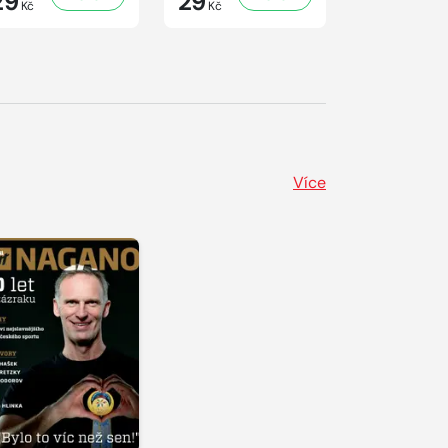
29
29
41
Kč
Kč
Kč
Více