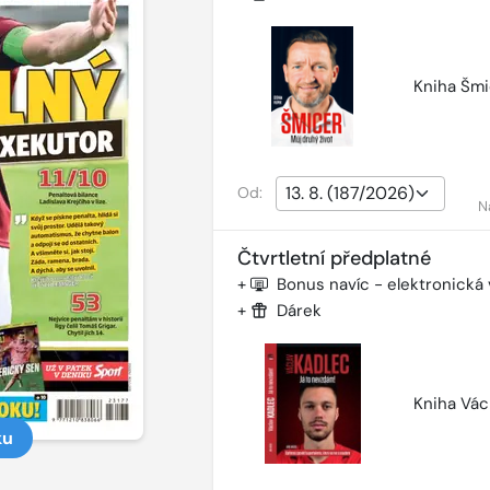
Kniha Šmi
Od:
N
Čtvrtletní předplatné
+
Bonus navíc - elektronická
+
Dárek
Kniha Vác
ku