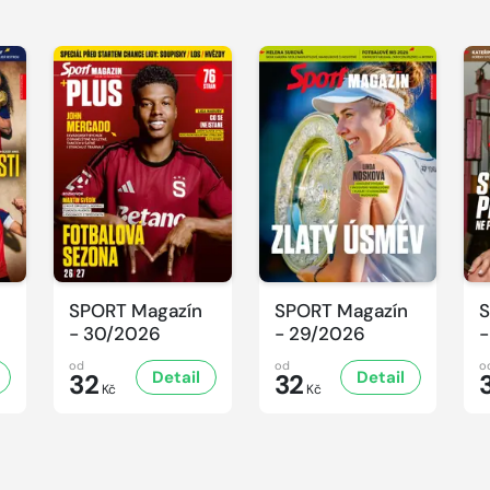
SPORT Magazín
SPORT Magazín
S
- 30/2026
- 29/2026
-
od
od
o
Detail
Detail
32
32
Kč
Kč