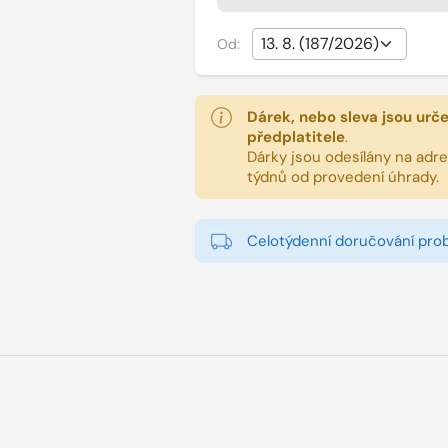
Od:
Dárek, nebo sleva jsou urč
předplatitele
.
Dárky jsou odesílány na adres
týdnů od provedení úhrady.
Celotýdenní doručování pro