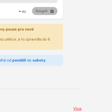
-
Koupit
Kč
eny pouze pro nové
u plátce, a to zpravidla do 6
bíhá od
pondělí
do
soboty
.
Více