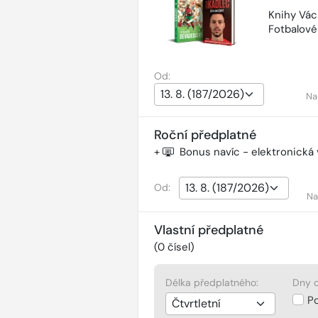
Knihy Vác
Fotbalov
Od:
Na
Roční předplatné
+
Bonus navíc - elektronická
Od:
Na
Vlastní předplatné
(
0
čísel)
Délka předplatného:
Dny d
P