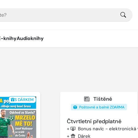
E-knihy
Audioknihy
Tištěné
S DÁRKEM
Poštovné a balné ZDARMA
Čtvrtletní předplatné
+
Bonus navíc - elektronická
+
Dárek