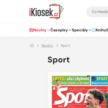
Přejít na hlavní obsah
VYHLEDÁVÁNÍ
Hlavní navigace
Noviny
Časopisy
Speciály
Knihy
Noviny
Sport
Sport