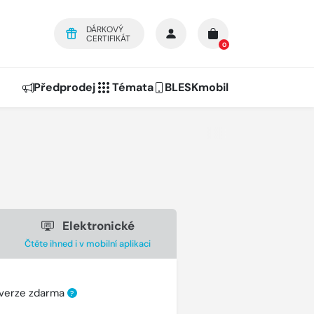
DÁRKOVÝ
CERTIFIKÁT
0
Předprodej
Témata
BLESKmobil
Elektronické
Čtěte ihned i v mobilní aplikaci
 verze zdarma
?