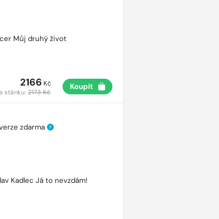
cer Můj druhý život
2166
Kč
Koupit
a stánku:
2173 Kč
 verze zdarma
?
lav Kadlec Já to nevzdám!