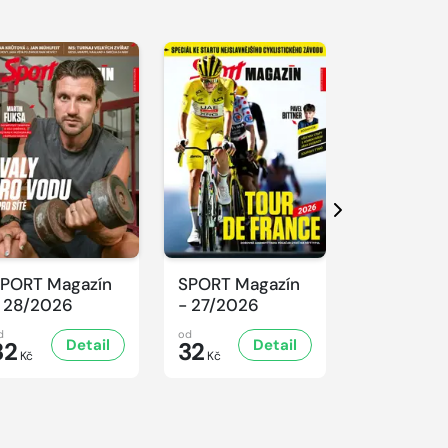
Další
PORT Magazín
SPORT Magazín
SPORT Ma
 28/2026
- 27/2026
- 26/2026
d
od
od
Detail
Detail
D
32
32
32
Kč
Kč
Kč