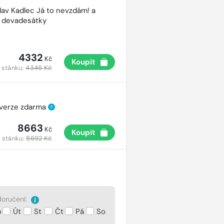
lav Kadlec Já to nevzdám! a
é devadesátky
4332
Kč
Koupit
 stánku:
4346 Kč
 verze zdarma
?
8663
Kč
Koupit
 stánku:
8692 Kč
oručení:
o
Út
St
Čt
Pá
So