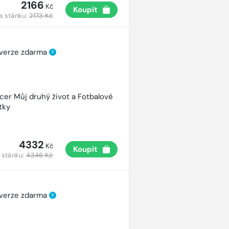
2166
Kč
Koupit
a stánku:
2173 Kč
 verze zdarma
?
cer Můj druhý život a Fotbalové
tky
4332
Kč
Koupit
 stánku:
4346 Kč
 verze zdarma
?