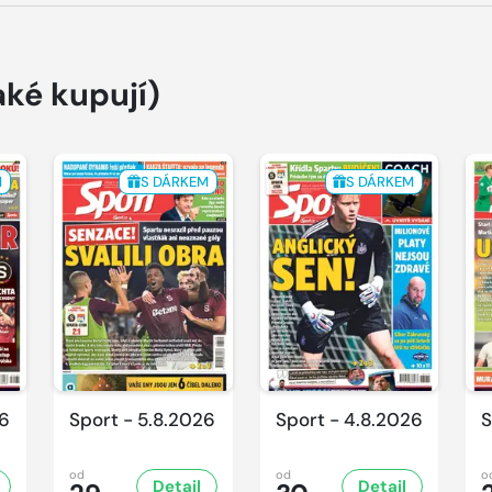
aké kupují)
M
S DÁRKEM
S DÁRKEM
26
Sport - 5.8.2026
Sport - 4.8.2026
S
od
od
o
Detail
Detail