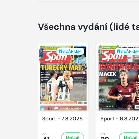
Všechna vydání
(lidé t
S DÁRKEM
S DÁRKE
Sport - 7.8.2026
Sport - 6.8.20
od
od
Detail
Detail