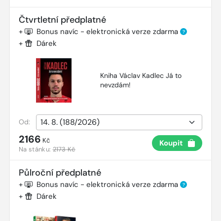
Čtvrtletní předplatné
+
Bonus navíc - elektronická verze zdarma
?
+
Dárek
Kniha Václav Kadlec Já to
nevzdám!
Od:
2166
Kč
Koupit
Na stánku:
2173 Kč
Půlroční předplatné
+
Bonus navíc - elektronická verze zdarma
?
+
Dárek