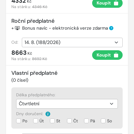
4332
Kč
Koupit
Na stánku:
4346 Kč
Roční předplatné
+
Bonus navíc - elektronická verze zdarma
?
Od:
8663
Kč
Koupit
Na stánku:
8692 Kč
Vlastní předplatné
(
0
čísel)
Délka předplatného:
Dny doručení:
Po
Út
St
Čt
Pá
So