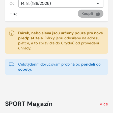
Od:
-
Koupit
Kč
Dárek, nebo sleva jsou určeny pouze pro nové
předplatitele
.
Dárky jsou odesílány na adresu
plátce, a to zpravidla do 6 týdnů od provedení
úhrady.
Celotýdenní doručování probíhá od
pondělí
do
soboty
.
SPORT Magazín
Více