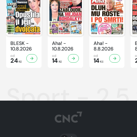
BLESK -
Aha! -
Aha! -
10.8.2026
10.8.2026
8.8.2026
od
od
od
24
14
14
Kč
Kč
Kč
Sport - 2.5
PŘEPNOUT SVĚTLÝ/TMAVÝ REŽIM