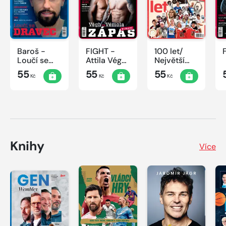
Baroš -
FIGHT -
100 let/
Loučí se
Attila Végh
Největší
dravec
vs. Karlos
okamžiky
55
55
55
Kč
Kč
Kč
Vémola
českého
sportu
Knihy
Více