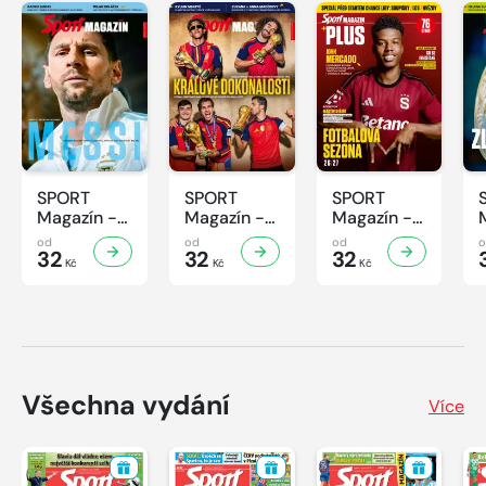
SPORT
SPORT
SPORT
Magazín -
Magazín -
Magazín -
32/2026
31/2026
30/2026
od
od
od
32
32
32
Kč
Kč
Kč
Všechna vydání
Více