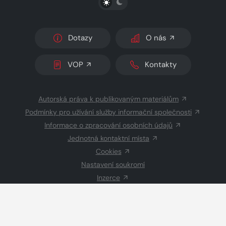
Dotazy
O nás
VOP
Kontakty
Autorská práva k publikovaným materiálům
Podmínky pro užívání služby informační společnosti
Informace o zpracování osobních údajů
Jednotná kontaktní místa
Cookies
Nastavení soukromí
Inzerce
Redakce