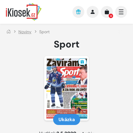
Přejít na hlavní obsah
0
Noviny
Sport
Sport
Ukázka