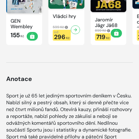
Vládci hry
Jaromír
GEN
Jágr Já68
Wembley
599 Kč
4
899 Kč
od
155
296
719
Kč
Kč
Kč
Anotace
Sport je už 65 let jediným sportovním deníkem v Česku.
Nabízí silný a pestrý obsah, který si denně přečte více
než čtvrt milionů fandů. Otevírá kauzy, přináší rozhovory
a reportáže, nabízí pohledy ze zákulisí a nebojí se
odvážných komentářů sportovního dění. Nedílnou
součástí Sportu jsou i statistiky a dynamické fotografie.
Sport má také pravidelné přílohy a páteční Sport