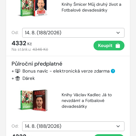
Knihy Šmicer Můj druhý život a
Fotbalové devadesátky
Od:
4332
Kč
Koupit
Na stánku:
4346 Kč
Půlroční předplatné
+
Bonus navíc - elektronická verze zdarma
?
+
Dárek
Knihy Václav Kadlec Já to
nevzdám! a Fotbalové
devadesátky
Od: