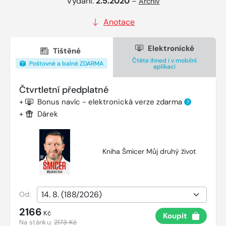
Vydání:
2.5.2020
–
Archiv
Anotace
Elektronické
Tištěné
Čtěte ihned i v mobilní
Poštovné a balné ZDARMA
aplikaci
Čtvrtletní předplatné
+
Bonus navíc - elektronická verze zdarma
?
+
Dárek
Kniha Šmicer Můj druhý život
Od:
2166
Kč
Koupit
Na stánku:
2173 Kč