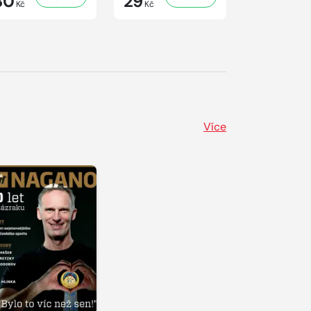
30
29
29
Kč
Kč
Kč
Více