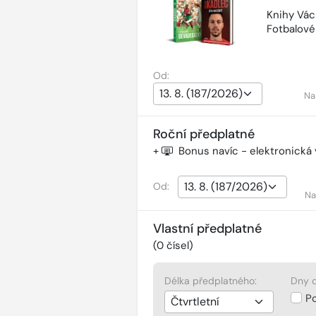
Knihy Vác
Fotbalov
Od:
Na
Roční předplatné
+
Bonus navíc - elektronická
Od:
Na
Vlastní předplatné
(
0
čísel)
Délka předplatného:
Dny d
P