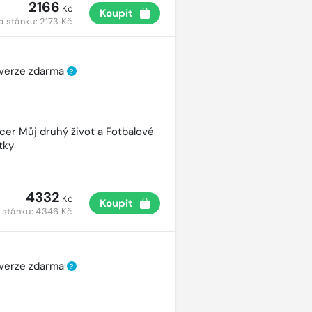
2166
Kč
Koupit
a stánku:
2173 Kč
 verze zdarma
?
cer Můj druhý život a Fotbalové
tky
4332
Kč
Koupit
 stánku:
4346 Kč
 verze zdarma
?