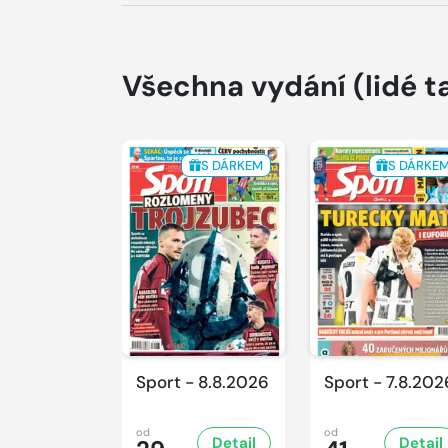
Všechna vydání
(lidé t
S DÁRKEM
S DÁRKE
Sport - 8.8.2026
Sport - 7.8.202
od
od
Detail
Detail