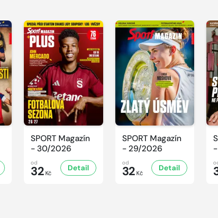
SPORT Magazín
SPORT Magazín
S
- 30/2026
- 29/2026
-
od
od
o
Detail
Detail
32
32
Kč
Kč