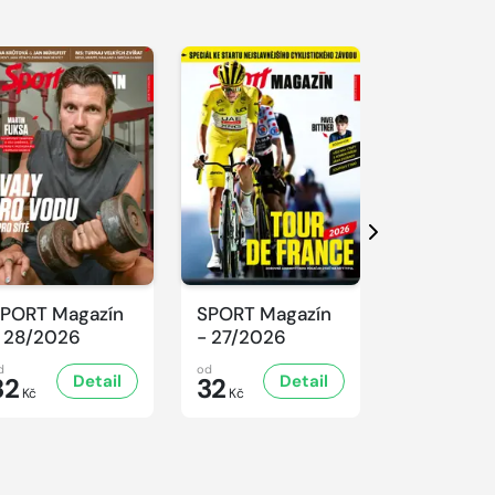
Další
PORT Magazín
SPORT Magazín
SPORT Ma
 28/2026
- 27/2026
- 26/2026
d
od
od
Detail
Detail
D
32
32
32
Kč
Kč
Kč