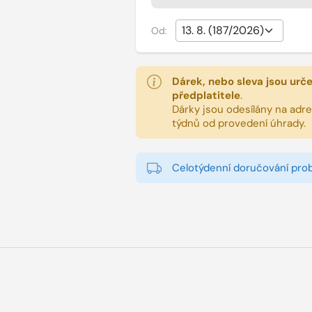
Od:
Dárek, nebo sleva jsou urč
předplatitele
.
Dárky jsou odesílány na adres
týdnů od provedení úhrady.
Celotýdenní doručování pro