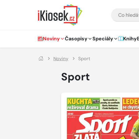
Přejít na hlavní obsah
VYHLEDÁVÁNÍ
Hlavní navigace
Noviny
Časopisy
Speciály
Knihy
Noviny
Sport
Sport