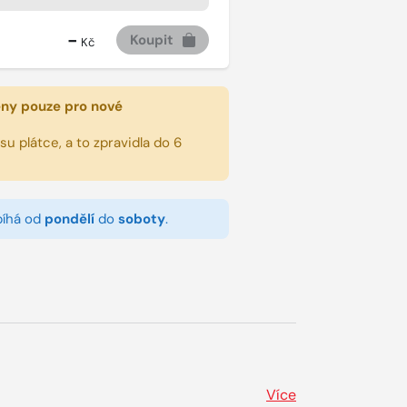
-
Koupit
Kč
eny pouze pro nové
u plátce, a to zpravidla do 6
bíhá od
pondělí
do
soboty
.
Více