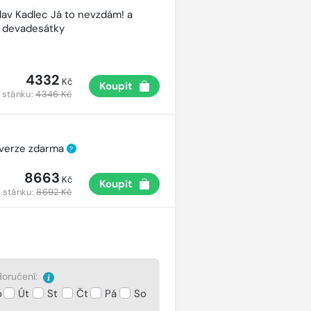
lav Kadlec Já to nevzdám! a
é devadesátky
4332
Kč
Koupit
 stánku:
4346 Kč
 verze zdarma
?
8663
Kč
Koupit
 stánku:
8692 Kč
oručení:
o
Út
St
Čt
Pá
So