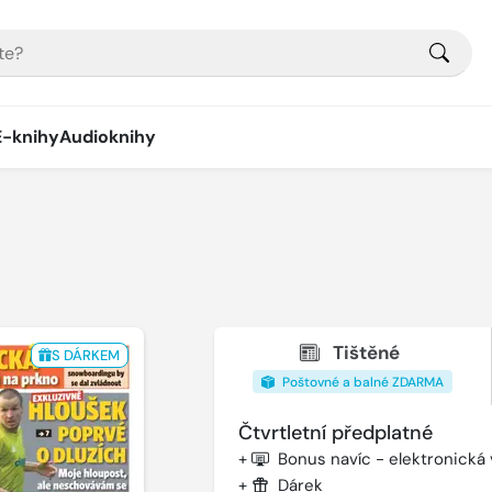
E-knihy
Audioknihy
Tištěné
S DÁRKEM
Poštovné a balné ZDARMA
Čtvrtletní předplatné
+
Bonus navíc - elektronická
+
Dárek