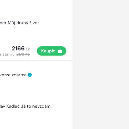
cer Můj druhý život
2166
Kč
Koupit
a stánku:
2173 Kč
 verze zdarma
?
lav Kadlec Já to nevzdám!