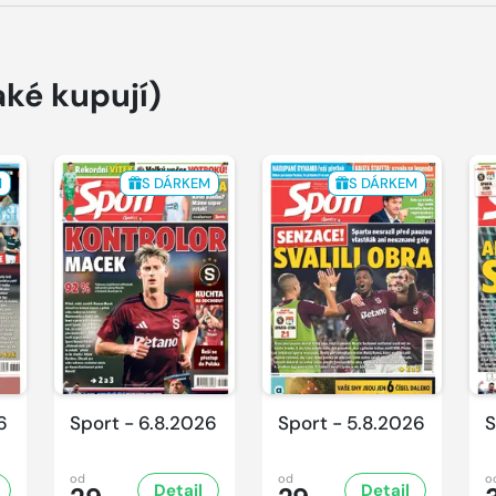
aké kupují)
M
S DÁRKEM
S DÁRKEM
6
Sport - 6.8.2026
Sport - 5.8.2026
S
od
od
o
Detail
Detail