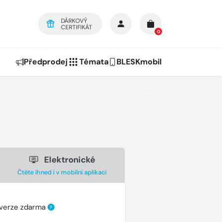
DÁRKOVÝ
CERTIFIKÁT
0
Předprodej
Témata
BLESKmobil
Elektronické
Čtěte ihned i v mobilní aplikaci
 verze zdarma
?