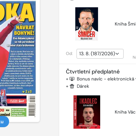
Kniha Šmi
Od:
N
Čtvrtletní předplatné
+
Bonus navíc - elektronická
+
Dárek
Kniha Vác
ku