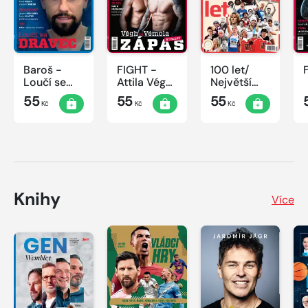
Baroš -
FIGHT -
100 let/
Loučí se
Attila Végh
Největší
dravec
vs. Karlos
okamžiky
55
55
55
Kč
Kč
Kč
Vémola
českého
sportu
Knihy
Více