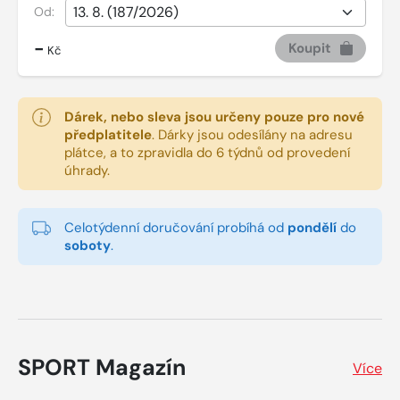
Od:
-
Koupit
Kč
Dárek, nebo sleva jsou určeny pouze pro nové
předplatitele
.
Dárky jsou odesílány na adresu
plátce, a to zpravidla do 6 týdnů od provedení
úhrady.
Celotýdenní doručování probíhá od
pondělí
do
soboty
.
SPORT Magazín
Více