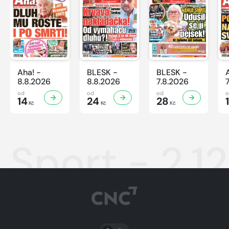
Aha! -
BLESK -
BLESK -
8.8.2026
8.8.2026
7.8.2026
od
od
od
14
24
28
Kč
Kč
Kč
Sport - 2.1
PŘEPNOUT SVĚTLÝ/TMAVÝ REŽIM