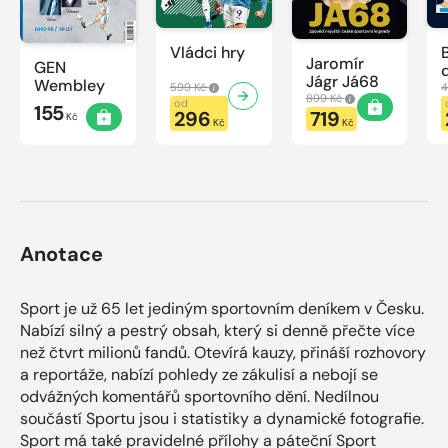
Vládci hry
Jaromír
GEN
Jágr Já68
Wembley
599 Kč
4
899 Kč
od
155
296
719
Kč
Kč
Kč
Anotace
Sport je už 65 let jediným sportovním deníkem v Česku.
Nabízí silný a pestrý obsah, který si denně přečte více
než čtvrt milionů fandů. Otevírá kauzy, přináší rozhovory
a reportáže, nabízí pohledy ze zákulisí a nebojí se
odvážných komentářů sportovního dění. Nedílnou
součástí Sportu jsou i statistiky a dynamické fotografie.
Sport má také pravidelné přílohy a páteční Sport