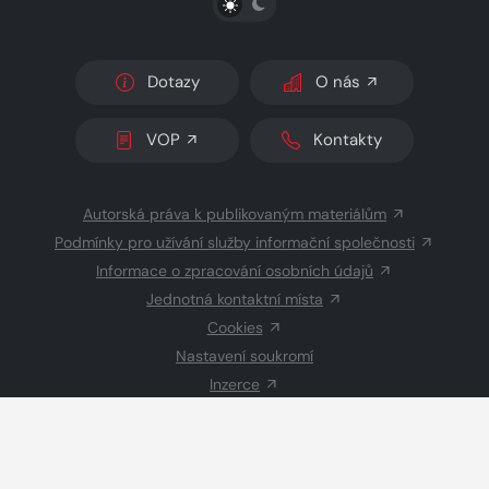
Dotazy
O nás
VOP
Kontakty
Autorská práva k publikovaným materiálům
Podmínky pro užívání služby informační společnosti
Informace o zpracování osobních údajů
Jednotná kontaktní místa
Cookies
Nastavení soukromí
Inzerce
Redakce