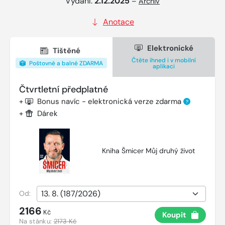
Vydání:
2.12.2025
–
Archiv
Anotace
Elektronické
Tištěné
Čtěte ihned i v mobilní
Poštovné a balné ZDARMA
aplikaci
Čtvrtletní předplatné
+
Bonus navíc - elektronická verze zdarma
?
+
Dárek
Kniha Šmicer Můj druhý život
Od:
2166
Kč
Koupit
Na stánku:
2173 Kč