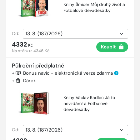
Knihy Šmicer Můj druhý život a
Fotbalové devadesátky
Od:
4332
Kč
Koupit
Na stánku:
4346 Kč
Půlroční předplatné
+
Bonus navíc - elektronická verze zdarma
?
+
Dárek
Knihy Václav Kadlec Já to
nevzdám! a Fotbalové
devadesátky
Od: