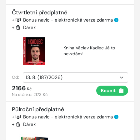
Čtvrtletní předplatné
+
Bonus navíc - elektronická verze zdarma
?
+
Dárek
Kniha Václav Kadlec Já to
nevzdám!
Od:
2166
Kč
Koupit
Na stánku:
2173 Kč
Půlroční předplatné
+
Bonus navíc - elektronická verze zdarma
?
+
Dárek