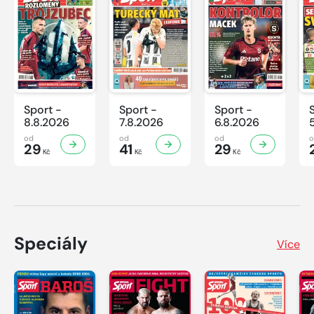
Sport -
Sport -
Sport -
8.8.2026
7.8.2026
6.8.2026
od
od
od
29
41
29
Kč
Kč
Kč
Speciály
Více