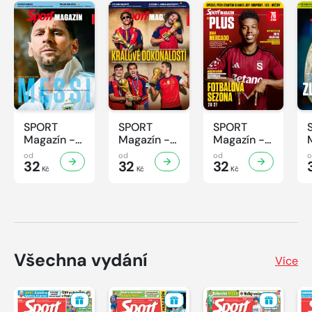
SPORT
SPORT
SPORT
Magazín -
Magazín -
Magazín -
32/2026
31/2026
30/2026
od
od
od
32
32
32
Kč
Kč
Kč
Všechna vydání
Více