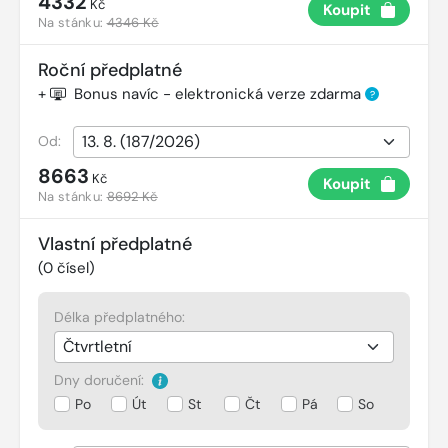
4332
Kč
Koupit
Na stánku:
4346 Kč
Roční předplatné
+
Bonus navíc - elektronická verze zdarma
?
Od:
8663
Kč
Koupit
Na stánku:
8692 Kč
Vlastní předplatné
(
0
čísel)
Délka předplatného:
Dny doručení:
Po
Út
St
Čt
Pá
So