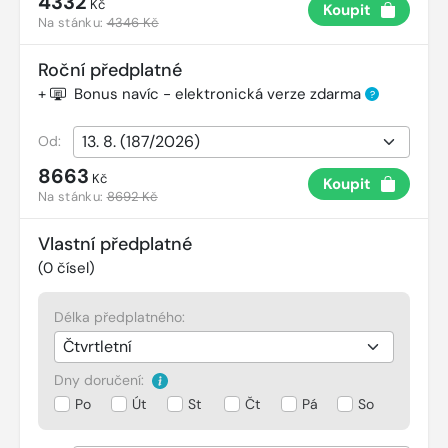
4332
Kč
Koupit
Na stánku:
4346 Kč
Roční předplatné
+
Bonus navíc - elektronická verze zdarma
?
Od:
8663
Kč
Koupit
Na stánku:
8692 Kč
Vlastní předplatné
(
0
čísel)
Délka předplatného:
Dny doručení:
Po
Út
St
Čt
Pá
So