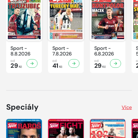
Sport -
Sport -
Sport -
8.8.2026
7.8.2026
6.8.2026
od
od
od
29
41
29
Kč
Kč
Kč
Speciály
Více