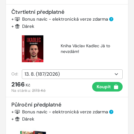
Čtvrtletní předplatné
+
Bonus navíc - elektronická verze zdarma
?
+
Dárek
Kniha Václav Kadlec Já to
nevzdám!
Od:
2166
Kč
Koupit
Na stánku:
2173 Kč
Půlroční předplatné
+
Bonus navíc - elektronická verze zdarma
?
+
Dárek