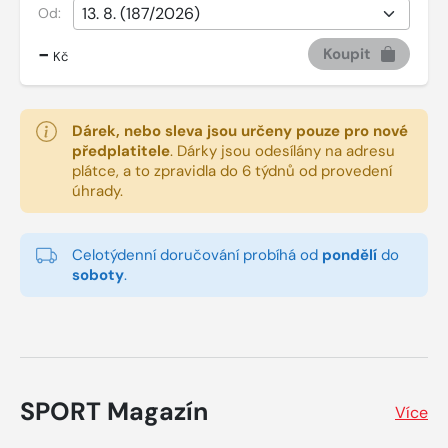
Od:
-
Koupit
Kč
Dárek, nebo sleva jsou určeny pouze pro nové
předplatitele
.
Dárky jsou odesílány na adresu
plátce, a to zpravidla do 6 týdnů od provedení
úhrady.
Celotýdenní doručování probíhá od
pondělí
do
soboty
.
SPORT Magazín
Více