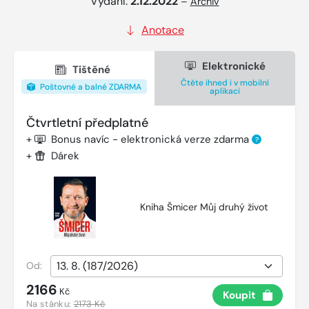
Vydání:
2.12.2022
–
Archiv
Anotace
Elektronické
Tištěné
Čtěte ihned i v mobilní
Poštovné a balné ZDARMA
aplikaci
Čtvrtletní předplatné
+
Bonus navíc - elektronická verze zdarma
?
+
Dárek
Kniha Šmicer Můj druhý život
Od:
2166
Kč
Koupit
Na stánku:
2173 Kč