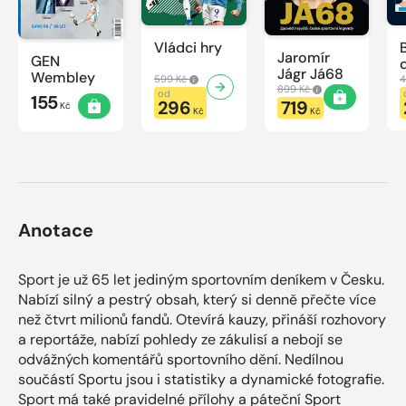
Vládci hry
Jaromír
GEN
Jágr Já68
Wembley
599 Kč
4
899 Kč
od
155
296
719
Kč
Kč
Kč
Anotace
Sport je už 65 let jediným sportovním deníkem v Česku.
Nabízí silný a pestrý obsah, který si denně přečte více
než čtvrt milionů fandů. Otevírá kauzy, přináší rozhovory
a reportáže, nabízí pohledy ze zákulisí a nebojí se
odvážných komentářů sportovního dění. Nedílnou
součástí Sportu jsou i statistiky a dynamické fotografie.
Sport má také pravidelné přílohy a páteční Sport