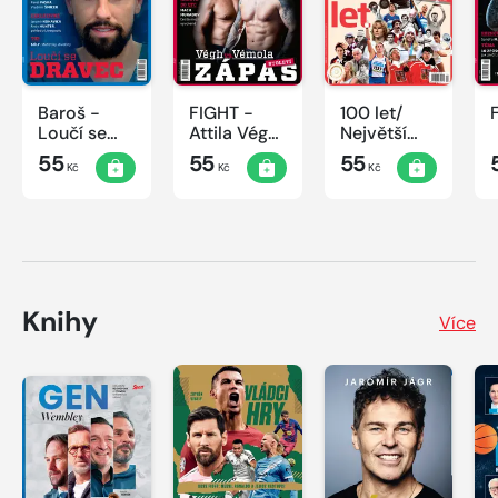
Baroš -
FIGHT -
100 let/
Loučí se
Attila Végh
Největší
dravec
vs. Karlos
okamžiky
55
55
55
Kč
Kč
Kč
Vémola
českého
sportu
Knihy
Více