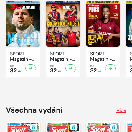
SPORT
SPORT
SPORT
Magazín -
Magazín -
Magazín -
32/2026
31/2026
30/2026
od
od
od
32
32
32
Kč
Kč
Kč
Všechna vydání
Více