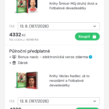
Knihy Šmicer Můj druhý život a
Fotbalové devadesátky
Od:
4332
Kč
Koupit
Na stánku:
4346 Kč
Půlroční předplatné
+
Bonus navíc - elektronická verze zdarma
?
+
Dárek
Knihy Václav Kadlec Já to
nevzdám! a Fotbalové
devadesátky
Od: