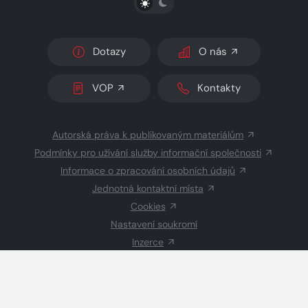
Dotazy
O nás
VOP
Kontakty
Autorská práva k publikovaným materiálům
Podmínky pro užívání služby informační společnosti
Informace o zpracování osobních údajů
Jednotná kontaktní místa
Cookies
Nastavení soukromí
Inzerce
Redakce