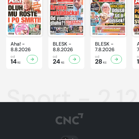
Aha! -
BLESK -
BLESK -
8.8.2026
8.8.2026
7.8.2026
od
od
od
14
24
28
Kč
Kč
Kč
Sport - 2.1
PŘEPNOUT SVĚTLÝ/TMAVÝ REŽIM