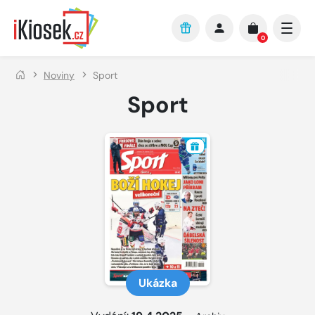
Přejít na hlavní obsah
0
Noviny
Sport
Sport
Ukázka