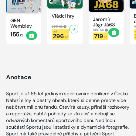
Vládci hry
Jaromír
GEN
Jágr Já68
Wembley
599 Kč
4
899 Kč
od
155
296
719
Kč
Kč
Kč
Anotace
Sport je už 65 let jediným sportovním deníkem v Česku.
Nabízí silný a pestrý obsah, který si denně přečte více
než čtvrt milionů fandů. Otevírá kauzy, přináší rozhovory
a reportáže, nabízí pohledy ze zákulisí a nebojí se
odvážných komentářů sportovního dění. Nedílnou
součástí Sportu jsou i statistiky a dynamické fotografie.
Sport má také pravidelné přílohy a páteční Sport