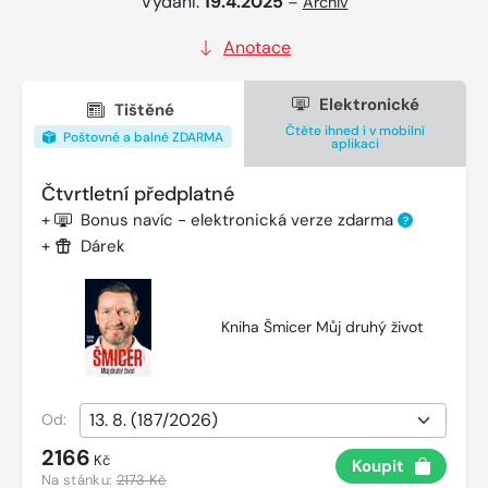
Vydání:
19.4.2025
–
Archiv
Anotace
Elektronické
Tištěné
Čtěte ihned i v mobilní
Poštovné a balné ZDARMA
aplikaci
Čtvrtletní předplatné
+
Bonus navíc - elektronická verze zdarma
?
+
Dárek
Kniha Šmicer Můj druhý život
Od:
2166
Kč
Koupit
Na stánku:
2173 Kč