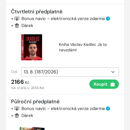
Čtvrtletní předplatné
+
Bonus navíc - elektronická verze zdarma
?
+
Dárek
Kniha Václav Kadlec Já to
nevzdám!
Od:
2166
Kč
Koupit
Na stánku:
2173 Kč
Půlroční předplatné
+
Bonus navíc - elektronická verze zdarma
?
+
Dárek