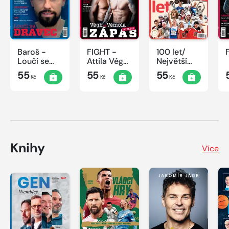
Baroš -
FIGHT -
100 let/
Loučí se
Attila Végh
Největší
dravec
vs. Karlos
okamžiky
55
55
55
Kč
Kč
Kč
Vémola
českého
sportu
Knihy
Více