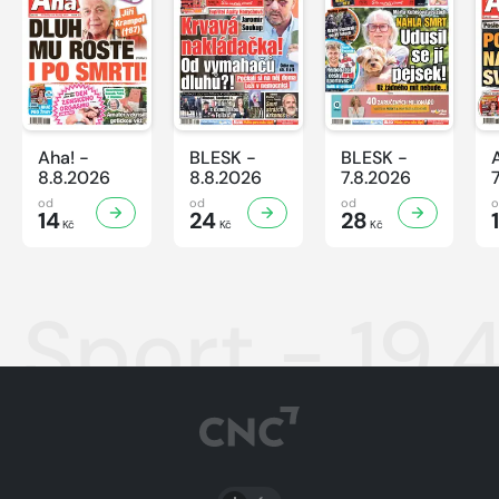
Aha! -
BLESK -
BLESK -
8.8.2026
8.8.2026
7.8.2026
od
od
od
14
24
28
Kč
Kč
Kč
Sport - 19.
PŘEPNOUT SVĚTLÝ/TMAVÝ REŽIM