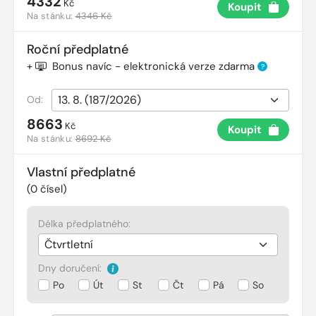
4332
Kč
Koupit
Na stánku:
4346 Kč
Roční předplatné
+
Bonus navíc - elektronická verze zdarma
?
Od:
8663
Kč
Koupit
Na stánku:
8692 Kč
Vlastní předplatné
(
0
čísel)
Délka předplatného:
Dny doručení:
Po
Út
St
Čt
Pá
So