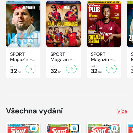
SPORT
SPORT
SPORT
Magazín -
Magazín -
Magazín -
32/2026
31/2026
30/2026
od
od
od
32
32
32
Kč
Kč
Kč
Všechna vydání
Více