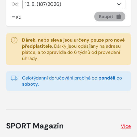
Od:
-
Koupit
Kč
Dárek, nebo sleva jsou určeny pouze pro nové
předplatitele
.
Dárky jsou odesílány na adresu
plátce, a to zpravidla do 6 týdnů od provedení
úhrady.
Celotýdenní doručování probíhá od
pondělí
do
soboty
.
SPORT Magazín
Více