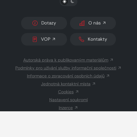
Dotazy
O nás
VOP
Kontakty
Autorská práva k publikovaným materiálům
Podmínky pro užívání služby informační společnosti
Informace o zpracování osobních údajů
Jednotná kontaktní místa
Cookies
Nastavení soukromí
Inzerce
Redakce