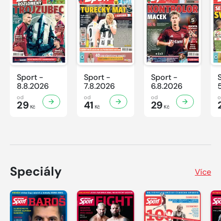
Sport -
Sport -
Sport -
8.8.2026
7.8.2026
6.8.2026
od
od
od
29
41
29
Kč
Kč
Kč
Speciály
Více