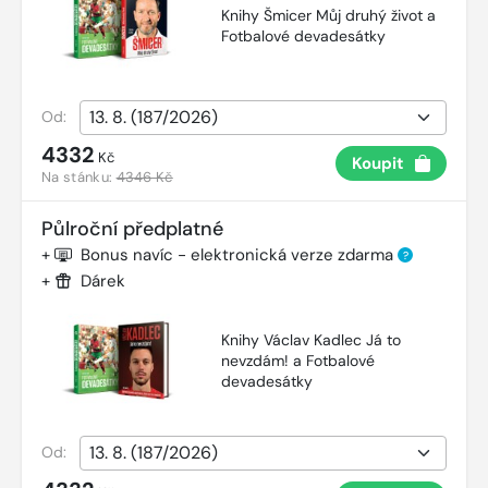
Knihy Šmicer Můj druhý život a
Fotbalové devadesátky
Od:
4332
Kč
Koupit
Na stánku:
4346 Kč
Půlroční předplatné
+
Bonus navíc - elektronická verze zdarma
?
+
Dárek
Knihy Václav Kadlec Já to
nevzdám! a Fotbalové
devadesátky
Od: