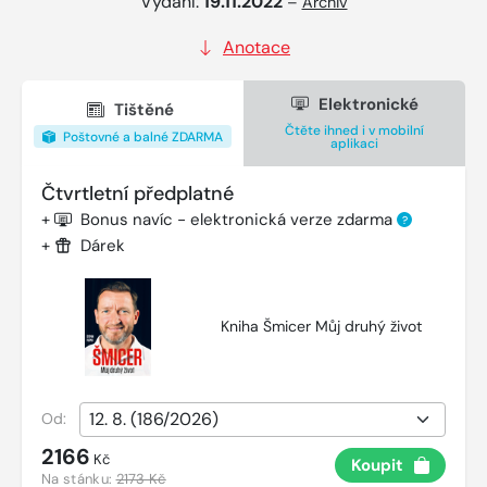
Vydání:
19.11.2022
–
Archiv
Anotace
Elektronické
Tištěné
Čtěte ihned i v mobilní
Poštovné a balné ZDARMA
aplikaci
Čtvrtletní předplatné
+
Bonus navíc - elektronická verze zdarma
?
+
Dárek
Kniha Šmicer Můj druhý život
Od:
2166
Kč
Koupit
Na stánku:
2173 Kč