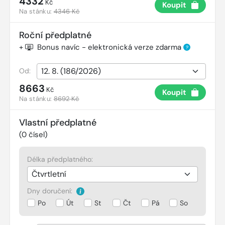
4332
Kč
Koupit
Na stánku:
4346 Kč
Roční předplatné
+
Bonus navíc - elektronická verze zdarma
?
Od:
8663
Kč
Koupit
Na stánku:
8692 Kč
Vlastní předplatné
(
0
čísel)
Délka předplatného:
Dny doručení:
Po
Út
St
Čt
Pá
So