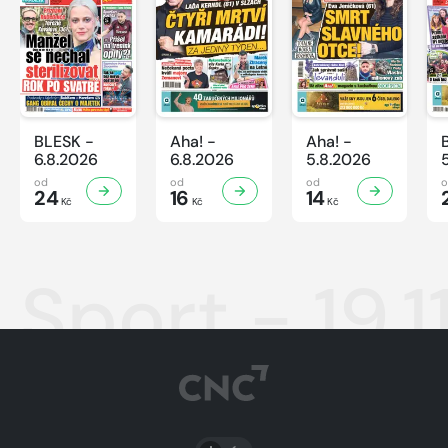
BLESK -
Aha! -
Aha! -
6.8.2026
6.8.2026
5.8.2026
od
od
od
24
16
14
Kč
Kč
Kč
Sport - 19.1
PŘEPNOUT SVĚTLÝ/TMAVÝ REŽIM