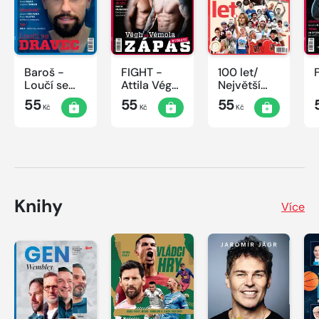
Baroš -
FIGHT -
100 let/
Loučí se
Attila Végh
Největší
dravec
vs. Karlos
okamžiky
55
55
55
Kč
Kč
Kč
Vémola
českého
sportu
Knihy
Více