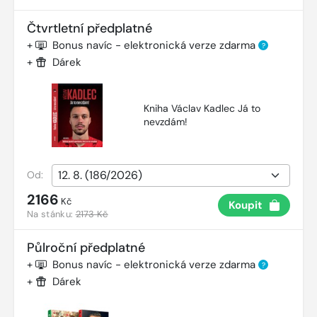
Čtvrtletní předplatné
+
Bonus navíc - elektronická verze zdarma
?
+
Dárek
Kniha Václav Kadlec Já to
nevzdám!
Od:
2166
Kč
Koupit
Na stánku:
2173 Kč
Půlroční předplatné
+
Bonus navíc - elektronická verze zdarma
?
+
Dárek