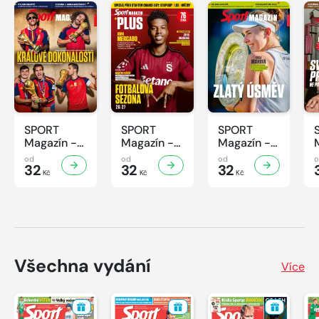
SPORT
SPORT
SPORT
Magazín -
Magazín -
Magazín -
31/2026
30/2026
29/2026
od
od
od
32
32
32
Kč
Kč
Kč
Všechna vydání
Více