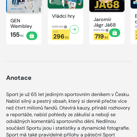
Vládci hry
Jaromír
GEN
Jágr Já68
Wembley
599 Kč
4
899 Kč
od
155
296
719
Kč
Kč
Kč
Anotace
Sport je už 65 let jediným sportovním deníkem v Česku.
Nabízí silný a pestrý obsah, který si denně přečte více
než čtvrt milionů fandů. Otevírá kauzy, přináší rozhovory
a reportáže, nabízí pohledy ze zákulisí a nebojí se
odvážných komentářů sportovního dění. Nedílnou
součástí Sportu jsou i statistiky a dynamické fotografie.
Sport má také pravidelné přílohy a páteční Sport