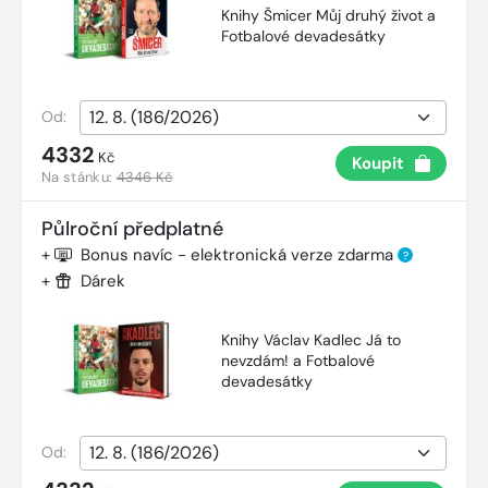
Knihy Šmicer Můj druhý život a
Fotbalové devadesátky
Od:
4332
Kč
Koupit
Na stánku:
4346 Kč
Půlroční předplatné
+
Bonus navíc - elektronická verze zdarma
?
+
Dárek
Knihy Václav Kadlec Já to
nevzdám! a Fotbalové
devadesátky
Od: