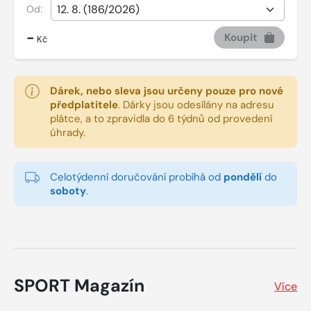
Od:
-
Koupit
Kč
Dárek, nebo sleva jsou určeny pouze pro nové
předplatitele
.
Dárky jsou odesílány na adresu
plátce, a to zpravidla do 6 týdnů od provedení
úhrady.
Celotýdenní doručování probíhá od
pondělí
do
soboty
.
SPORT Magazín
Více