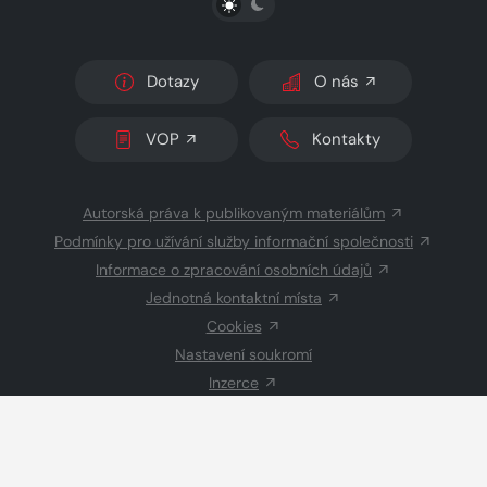
Dotazy
O nás
VOP
Kontakty
Autorská práva k publikovaným materiálům
Podmínky pro užívání služby informační společnosti
Informace o zpracování osobních údajů
Jednotná kontaktní místa
Cookies
Nastavení soukromí
Inzerce
Redakce