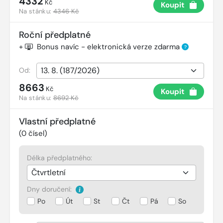
4332
Kč
Koupit
Na stánku:
4346 Kč
Roční předplatné
+
Bonus navíc - elektronická verze zdarma
?
Od:
8663
Kč
Koupit
Na stánku:
8692 Kč
Vlastní předplatné
(
0
čísel)
Délka předplatného:
Dny doručení:
Po
Út
St
Čt
Pá
So