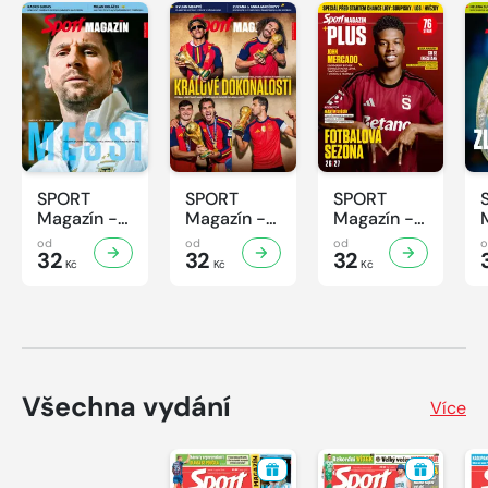
SPORT
SPORT
SPORT
Magazín -
Magazín -
Magazín -
32/2026
31/2026
30/2026
od
od
od
32
32
32
Kč
Kč
Kč
Všechna vydání
Více