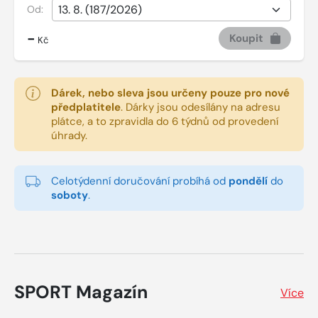
Od:
-
Koupit
Kč
Dárek, nebo sleva jsou určeny pouze pro nové
předplatitele
.
Dárky jsou odesílány na adresu
plátce, a to zpravidla do 6 týdnů od provedení
úhrady.
Celotýdenní doručování probíhá od
pondělí
do
soboty
.
SPORT Magazín
Více