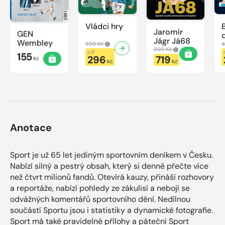
Vládci hry
Jaromír
GEN
Jágr Já68
Wembley
599 Kč
4
899 Kč
od
155
296
719
Kč
Kč
Kč
Anotace
Sport je už 65 let jediným sportovním deníkem v Česku.
Nabízí silný a pestrý obsah, který si denně přečte více
než čtvrt milionů fandů. Otevírá kauzy, přináší rozhovory
a reportáže, nabízí pohledy ze zákulisí a nebojí se
odvážných komentářů sportovního dění. Nedílnou
součástí Sportu jsou i statistiky a dynamické fotografie.
Sport má také pravidelné přílohy a páteční Sport