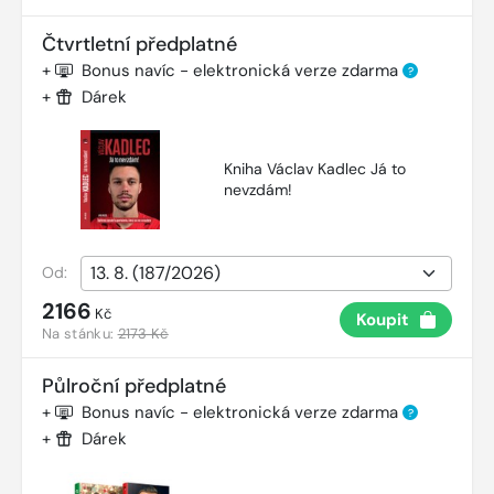
Čtvrtletní předplatné
+
Bonus navíc - elektronická verze zdarma
?
+
Dárek
Kniha Václav Kadlec Já to
nevzdám!
Od:
2166
Kč
Koupit
Na stánku:
2173 Kč
Půlroční předplatné
+
Bonus navíc - elektronická verze zdarma
?
+
Dárek