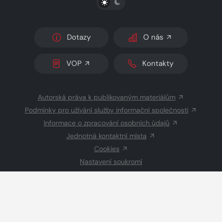
Dotazy
O nás
VOP
Kontakty
Autorská práva k publikovaným materiálům
Podmínky pro užívání služby informační společnosti
Informace o zpracování osobních údajů
Jednotná kontaktní místa
Cookies
Nastavení soukromí
Inzerce
Redakce