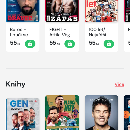
Baroš -
FIGHT -
100 let/
Loučí se
Attila Végh
Největší
dravec
vs. Karlos
okamžiky
55
55
55
Kč
Kč
Kč
Vémola
českého
sportu
Knihy
Více