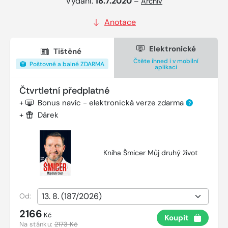
Vydání:
18.7.2020
–
Archiv
Anotace
Elektronické
Tištěné
Čtěte ihned i v mobilní
Poštovné a balné ZDARMA
aplikaci
Čtvrtletní předplatné
+
Bonus navíc - elektronická verze zdarma
?
+
Dárek
Kniha Šmicer Můj druhý život
Od:
2166
Kč
Koupit
Na stánku:
2173 Kč