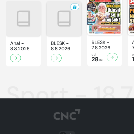
BLESK -
Aha! -
BLESK -
7.8.2026
8.8.2026
8.8.2026
od
28
Kč
Sport - 18.
PŘEPNOUT SVĚTLÝ/TMAVÝ REŽIM