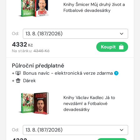
Knihy Šmicer Můj druhý život a
Fotbalové devadesátky
Od:
4332
Kč
Koupit
Na stánku:
4346 Kč
Půlroční předplatné
+
Bonus navíc - elektronická verze zdarma
?
+
Dárek
Knihy Václav Kadlec Já to
nevzdám! a Fotbalové
devadesátky
Od: