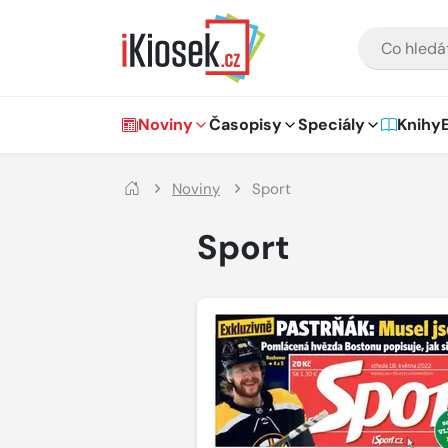
Přejít na hlavní obsah
VYHLEDÁVÁNÍ
Hlavní navigace
Noviny
Časopisy
Speciály
Knihy
Noviny
Sport
Sport