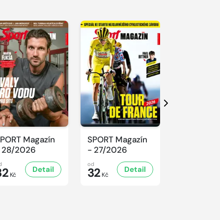
Další
PORT Magazín
SPORT Magazín
SPORT Ma
 28/2026
- 27/2026
- 26/2026
d
od
od
Detail
Detail
D
32
32
32
Kč
Kč
Kč