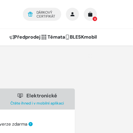
DÁRKOVÝ
CERTIFIKÁT
0
Předprodej
Témata
BLESKmobil
Elektronické
Čtěte ihned i v mobilní aplikaci
 verze zdarma
?