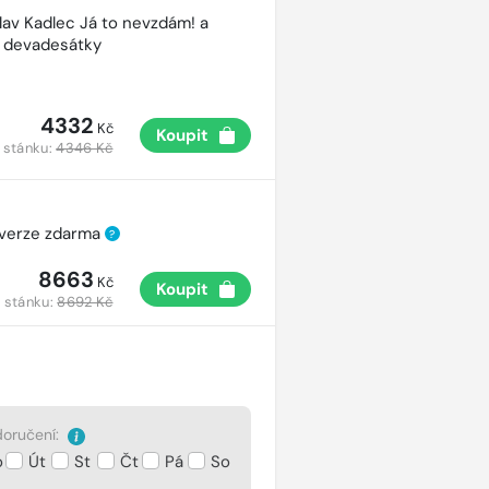
lav Kadlec Já to nevzdám! a
é devadesátky
4332
Kč
Koupit
 stánku:
4346 Kč
 verze zdarma
?
8663
Kč
Koupit
 stánku:
8692 Kč
oručení:
o
Út
St
Čt
Pá
So