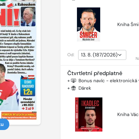
Kniha Šmi
Od:
N
Čtvrtletní předplatné
+
Bonus navíc - elektronická
+
Dárek
Kniha Vác
ku