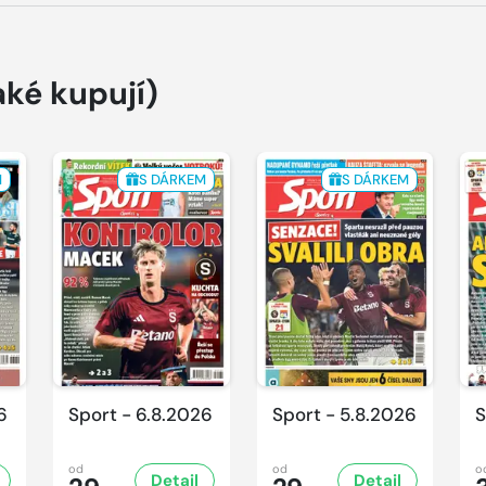
aké kupují)
M
S DÁRKEM
S DÁRKEM
6
Sport - 6.8.2026
Sport - 5.8.2026
S
od
od
o
Detail
Detail