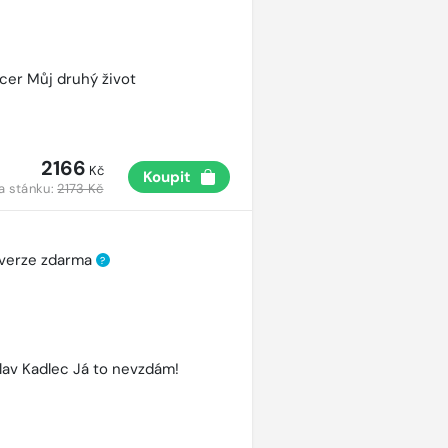
cer Můj druhý život
2166
Kč
Koupit
a stánku:
2173 Kč
 verze zdarma
?
lav Kadlec Já to nevzdám!