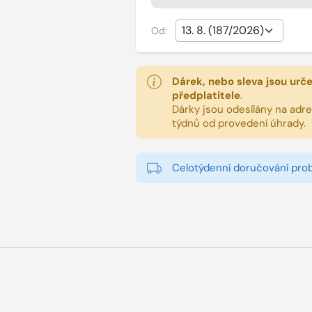
Od:
Dárek, nebo sleva jsou urč
předplatitele
.
Dárky jsou odesílány na adres
týdnů od provedení úhrady.
Celotýdenní doručování pro