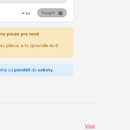
-
Koupit
Kč
eny pouze pro nové
u plátce, a to zpravidla do 6
bíhá od
pondělí
do
soboty
.
Více