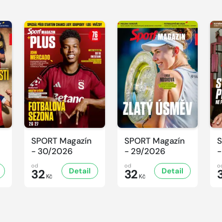
SPORT Magazín
SPORT Magazín
S
- 30/2026
- 29/2026
-
od
od
o
Detail
Detail
32
32
Kč
Kč