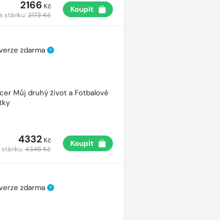
2166
Kč
Koupit
a stánku:
2173 Kč
 verze zdarma
?
cer Můj druhý život a Fotbalové
tky
4332
Kč
Koupit
 stánku:
4346 Kč
 verze zdarma
?