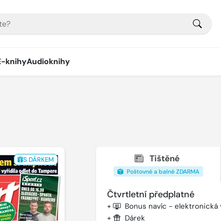
E-knihy
Audioknihy
Tištěné
S DÁRKEM
Poštovné a balné ZDARMA
Čtvrtletní předplatné
+
Bonus navíc - elektronická
+
Dárek