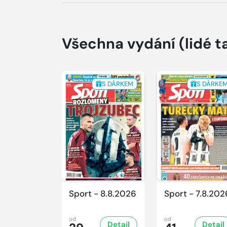
Všechna vydání
(lidé t
S DÁRKEM
S DÁRKE
Sport - 8.8.2026
Sport - 7.8.202
od
od
Detail
Detail