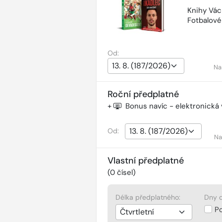
Knihy Vác
Fotbalov
Od:
Na
Roční předplatné
+
Bonus navíc - elektronická
Od:
Na
Vlastní předplatné
(
0
čísel)
Délka předplatného:
Dny d
P