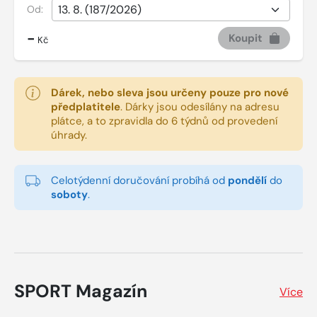
Od:
-
Koupit
Kč
Dárek, nebo sleva jsou určeny pouze pro nové
předplatitele
.
Dárky jsou odesílány na adresu
plátce, a to zpravidla do 6 týdnů od provedení
úhrady.
Celotýdenní doručování probíhá od
pondělí
do
soboty
.
SPORT Magazín
Více