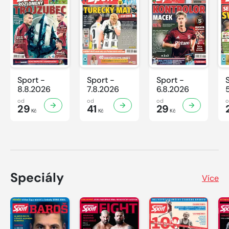
Sport -
Sport -
Sport -
8.8.2026
7.8.2026
6.8.2026
od
od
od
29
41
29
Kč
Kč
Kč
Speciály
Více