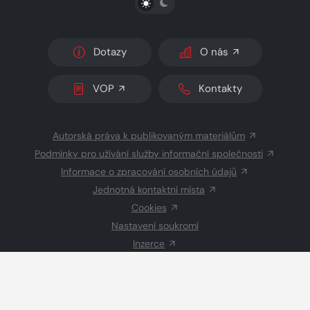
Dotazy
O nás
VOP
Kontakty
Autorská práva k publikovaným materiálům
Podmínky pro užívání služby informační společnosti
Informace o zpracování osobních údajů
Jednotná kontaktní místa
Cookies
Nastavení soukromí
Inzerce
Redakce