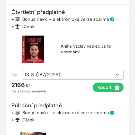
Čtvrtletní předplatné
+
Bonus navíc - elektronická verze zdarma
?
+
Dárek
Kniha Václav Kadlec Já to
nevzdám!
Od:
2166
Kč
Koupit
Na stánku:
2173 Kč
Půlroční předplatné
+
Bonus navíc - elektronická verze zdarma
?
+
Dárek