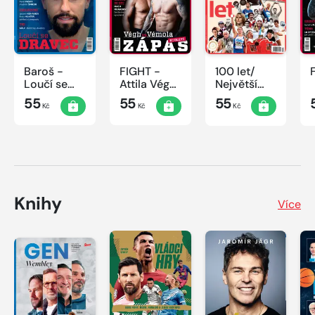
Baroš -
FIGHT -
100 let/
Loučí se
Attila Végh
Největší
dravec
vs. Karlos
okamžiky
55
55
55
Kč
Kč
Kč
Vémola
českého
sportu
Knihy
Více