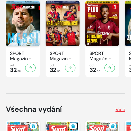
SPORT
SPORT
SPORT
Magazín -
Magazín -
Magazín -
32/2026
31/2026
30/2026
od
od
od
32
32
32
Kč
Kč
Kč
Všechna vydání
Více