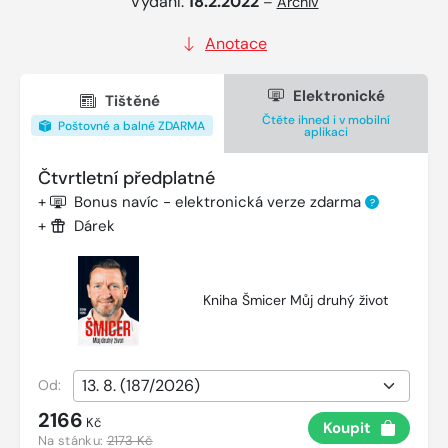
Vydání:
18.2.2022
–
Archiv
Anotace
Elektronické
Tištěné
Čtěte ihned i v mobilní
Poštovné a balné ZDARMA
aplikaci
Čtvrtletní předplatné
+
Bonus navíc - elektronická verze zdarma
?
+
Dárek
Kniha Šmicer Můj druhý život
Od:
2166
Kč
Koupit
Na stánku:
2173 Kč