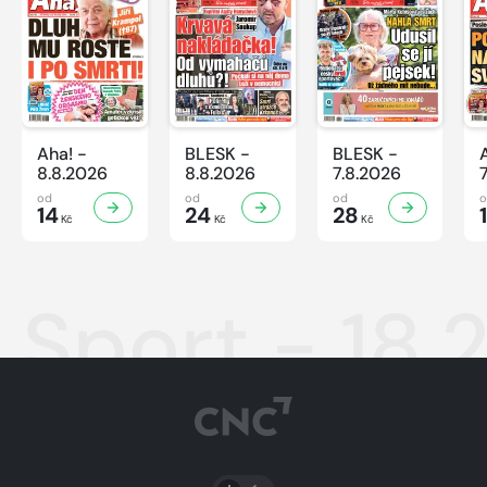
Aha! -
BLESK -
BLESK -
8.8.2026
8.8.2026
7.8.2026
od
od
od
14
24
28
Kč
Kč
Kč
Sport - 18.
PŘEPNOUT SVĚTLÝ/TMAVÝ REŽIM