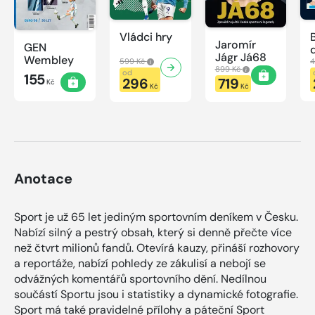
Vládci hry
Jaromír
GEN
Jágr Já68
Wembley
599 Kč
4
899 Kč
od
155
296
719
Kč
Kč
Kč
Anotace
Sport je už 65 let jediným sportovním deníkem v Česku.
Nabízí silný a pestrý obsah, který si denně přečte více
než čtvrt milionů fandů. Otevírá kauzy, přináší rozhovory
a reportáže, nabízí pohledy ze zákulisí a nebojí se
odvážných komentářů sportovního dění. Nedílnou
součástí Sportu jsou i statistiky a dynamické fotografie.
Sport má také pravidelné přílohy a páteční Sport