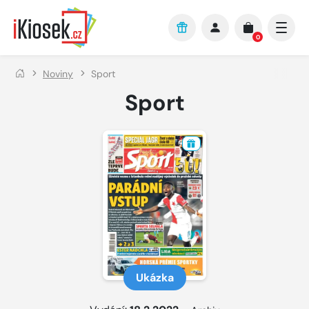
Přejít na hlavní obsah
0
Noviny
Sport
Sport
Ukázka