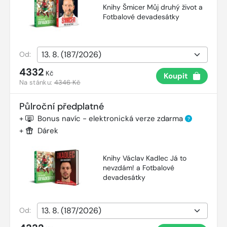
Knihy Šmicer Můj druhý život a
Fotbalové devadesátky
Od:
4332
Kč
Koupit
Na stánku:
4346 Kč
Půlroční předplatné
+
Bonus navíc - elektronická verze zdarma
?
+
Dárek
Knihy Václav Kadlec Já to
nevzdám! a Fotbalové
devadesátky
Od: