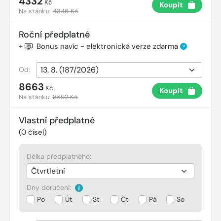
4332
Kč
Koupit
Na stánku:
4346 Kč
Roční předplatné
+
Bonus navíc - elektronická verze zdarma
?
Od:
8663
Kč
Koupit
Na stánku:
8692 Kč
Vlastní předplatné
(
0
čísel)
Délka předplatného:
Dny doručení:
Po
Út
St
Čt
Pá
So