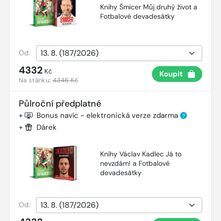
Knihy Šmicer Můj druhý život a
Fotbalové devadesátky
Od:
4332
Kč
Koupit
Na stánku:
4346 Kč
Půlroční předplatné
+
Bonus navíc - elektronická verze zdarma
?
+
Dárek
Knihy Václav Kadlec Já to
nevzdám! a Fotbalové
devadesátky
Od: