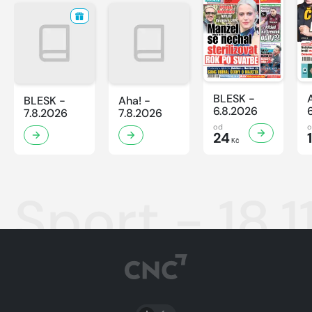
BLESK -
BLESK -
Aha! -
6.8.2026
7.8.2026
7.8.2026
od
24
Kč
Sport - 18.
PŘEPNOUT SVĚTLÝ/TMAVÝ REŽIM