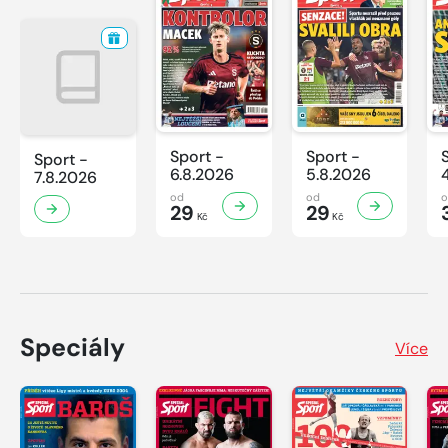
Sport -
Sport -
Sport -
6.8.2026
5.8.2026
7.8.2026
od
od
29
29
Kč
Kč
Speciály
Více