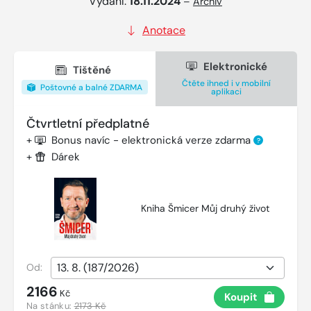
Vydání:
18.11.2024
–
Archiv
Anotace
Elektronické
Tištěné
Čtěte ihned i v mobilní
Poštovné a balné ZDARMA
aplikaci
Čtvrtletní předplatné
+
Bonus navíc - elektronická verze zdarma
?
+
Dárek
Kniha Šmicer Můj druhý život
Od:
2166
Kč
Koupit
Na stánku:
2173 Kč