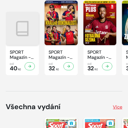
SPORT
SPORT
SPORT
Magazín -
Magazín -
Magazín -
32/2026
31/2026
30/2026
od
od
od
40
32
32
Kč
Kč
Kč
Všechna vydání
Více