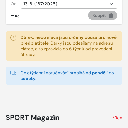
Od:
-
Koupit
Kč
Dárek, nebo sleva jsou určeny pouze pro nové
předplatitele
.
Dárky jsou odesílány na adresu
plátce, a to zpravidla do 6 týdnů od provedení
úhrady.
Celotýdenní doručování probíhá od
pondělí
do
soboty
.
SPORT Magazín
Více