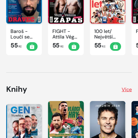
Baroš -
FIGHT -
100 let/
Loučí se
Attila Végh
Největší
dravec
vs. Karlos
okamžiky
55
55
55
Kč
Kč
Kč
Vémola
českého
sportu
Knihy
Více