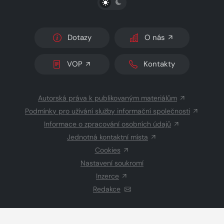
Dotazy
O nás
VOP
Kontakty
Autorská práva k publikovaným materiálům
Podmínky pro užívání služby informační společnosti
Informace o zpracování osobních údajů
Jednotná kontaktní místa
Cookies
Nastavení soukromí
Inzerce
Redakce