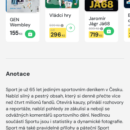
Vládci hry
Jaromír
GEN
Jágr Já68
Wembley
599 Kč
4
899 Kč
od
155
296
719
Kč
Kč
Kč
Anotace
Sport je už 65 let jediným sportovním deníkem v Česku.
Nabízí silný a pestrý obsah, který si denně přečte více
než čtvrt milionů fandů. Otevírá kauzy, přináší rozhovory
a reportáže, nabízí pohledy ze zákulisí a nebojí se
odvážných komentářů sportovního dění. Nedílnou
součástí Sportu jsou i statistiky a dynamické fotografie.
Sport má také pravidelné přílohy a páteční Sport