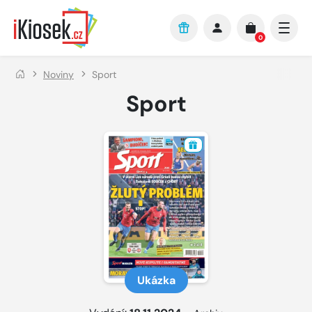
Přejít na hlavní obsah
0
Noviny
Sport
Sport
Ukázka