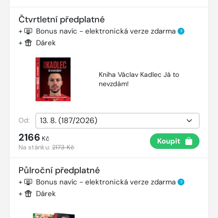
Čtvrtletní předplatné
+
Bonus navíc - elektronická verze zdarma
?
+
Dárek
Kniha Václav Kadlec Já to
nevzdám!
Od:
2166
Kč
Koupit
Na stánku:
2173 Kč
Půlroční předplatné
+
Bonus navíc - elektronická verze zdarma
?
+
Dárek