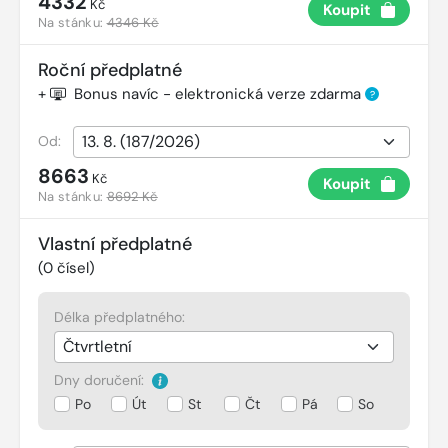
4332
Kč
Koupit
Na stánku:
4346 Kč
Roční předplatné
+
Bonus navíc - elektronická verze zdarma
?
Od:
8663
Kč
Koupit
Na stánku:
8692 Kč
Vlastní předplatné
(
0
čísel)
Délka předplatného:
Dny doručení:
Po
Út
St
Čt
Pá
So