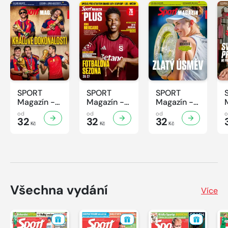
SPORT
SPORT
SPORT
Magazín -
Magazín -
Magazín -
31/2026
30/2026
29/2026
od
od
od
32
32
32
Kč
Kč
Kč
Všechna vydání
Více