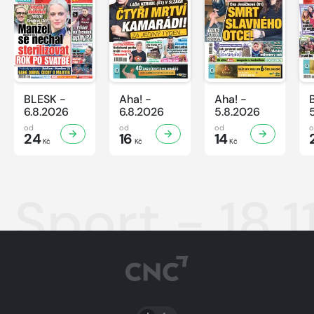
BLESK -
Aha! -
Aha! -
6.8.2026
6.8.2026
5.8.2026
od
od
od
24
16
14
Kč
Kč
Kč
Sport - 18.
PŘEPNOUT SVĚTLÝ/TMAVÝ REŽIM