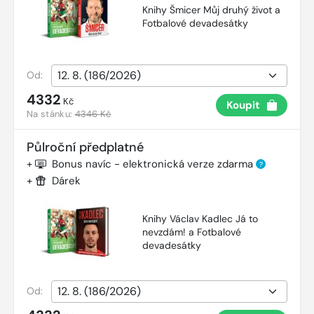
Knihy Šmicer Můj druhý život a
Fotbalové devadesátky
Od:
4332
Kč
Koupit
Na stánku:
4346 Kč
Půlroční předplatné
+
Bonus navíc - elektronická verze zdarma
?
+
Dárek
Knihy Václav Kadlec Já to
nevzdám! a Fotbalové
devadesátky
Od: