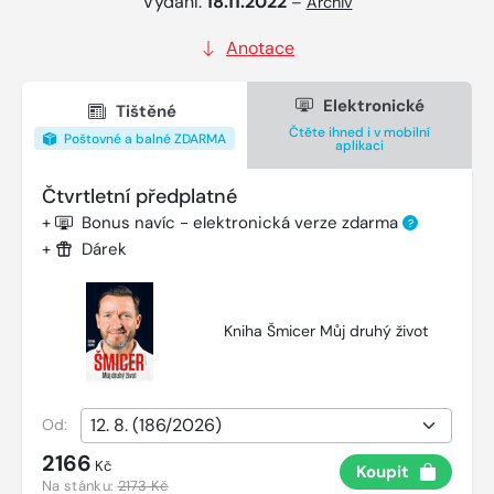
Vydání:
18.11.2022
–
Archiv
Anotace
Elektronické
Tištěné
Čtěte ihned i v mobilní
Poštovné a balné ZDARMA
aplikaci
Čtvrtletní předplatné
+
Bonus navíc - elektronická verze zdarma
?
+
Dárek
Kniha Šmicer Můj druhý život
Od:
2166
Kč
Koupit
Na stánku:
2173 Kč