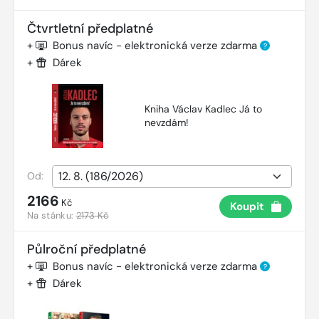
Čtvrtletní předplatné
+
Bonus navíc - elektronická verze zdarma
?
+
Dárek
Kniha Václav Kadlec Já to
nevzdám!
Od:
2166
Kč
Koupit
Na stánku:
2173 Kč
Půlroční předplatné
+
Bonus navíc - elektronická verze zdarma
?
+
Dárek