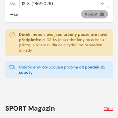
Od:
-
Koupit
Kč
Dárek, nebo sleva jsou určeny pouze pro nové
předplatitele
.
Dárky jsou odesílány na adresu
plátce, a to zpravidla do 6 týdnů od provedení
úhrady.
Celotýdenní doručování probíhá od
pondělí
do
soboty
.
SPORT Magazín
Více