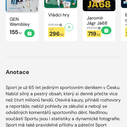
Vládci hry
Jaromír
GEN
Jágr Já68
Wembley
599 Kč
4
899 Kč
od
155
296
719
Kč
Kč
Kč
Anotace
Sport je už 65 let jediným sportovním deníkem v Česku.
Nabízí silný a pestrý obsah, který si denně přečte více
než čtvrt milionů fandů. Otevírá kauzy, přináší rozhovory
a reportáže, nabízí pohledy ze zákulisí a nebojí se
odvážných komentářů sportovního dění. Nedílnou
součástí Sportu jsou i statistiky a dynamické fotografie.
Sport má také pravidelné přílohy a páteční Sport