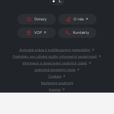
Dotazy
O nás
VOP
Kontakty
Autorská práva k publikovaným materiálům
Podmínky pro užívání služby informační společnosti
Informace o zpracování osobních údajů
Jednotná kontaktní místa
Cookies
Nastavení soukromí
Inzerce
Redakce