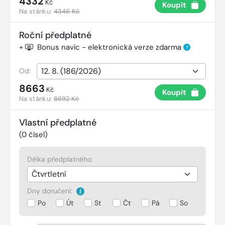
4332
Kč
Koupit
Na stánku:
4346 Kč
Roční předplatné
+
Bonus navíc - elektronická verze zdarma
?
Od:
8663
Kč
Koupit
Na stánku:
8692 Kč
Vlastní předplatné
(
0
čísel)
Délka předplatného:
Dny doručení:
Po
Út
St
Čt
Pá
So