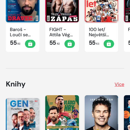
Baroš -
FIGHT -
100 let/
Loučí se
Attila Végh
Největší
dravec
vs. Karlos
okamžiky
55
55
55
Kč
Kč
Kč
Vémola
českého
sportu
Knihy
Více