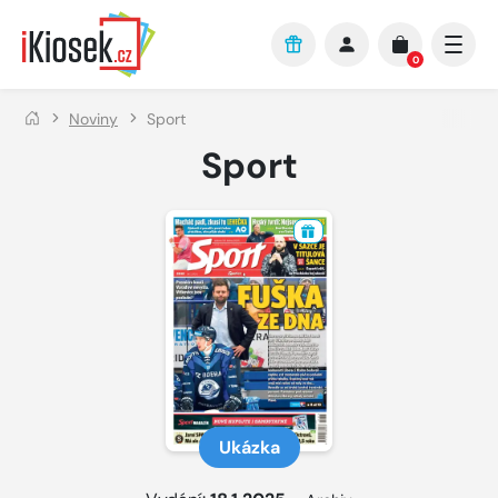
Přejít na hlavní obsah
0
Noviny
Sport
Sport
Ukázka