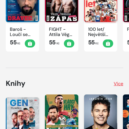
Baroš -
FIGHT -
100 let/
Loučí se
Attila Végh
Největší
dravec
vs. Karlos
okamžiky
55
55
55
Kč
Kč
Kč
Vémola
českého
sportu
Knihy
Více