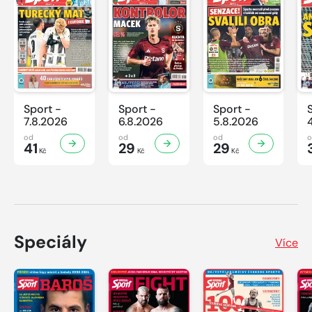
Sport -
Sport -
Sport -
7.8.2026
6.8.2026
5.8.2026
od
od
od
41
29
29
Kč
Kč
Kč
Speciály
Více