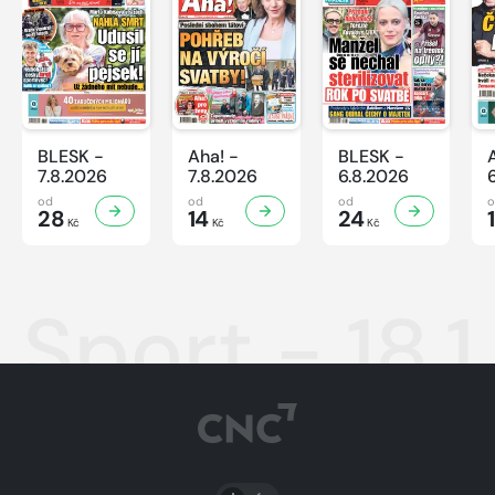
BLESK -
Aha! -
BLESK -
7.8.2026
7.8.2026
6.8.2026
od
od
od
28
14
24
Kč
Kč
Kč
Sport - 18.
PŘEPNOUT SVĚTLÝ/TMAVÝ REŽIM