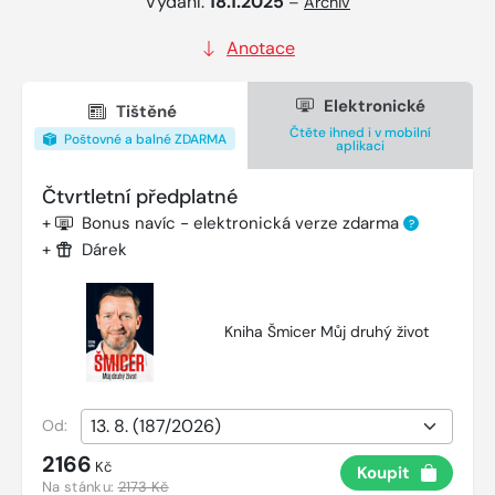
Vydání:
18.1.2025
–
Archiv
Anotace
Elektronické
Tištěné
Čtěte ihned i v mobilní
Poštovné a balné ZDARMA
aplikaci
Čtvrtletní předplatné
+
Bonus navíc - elektronická verze zdarma
?
+
Dárek
Kniha Šmicer Můj druhý život
Od:
2166
Kč
Koupit
Na stánku:
2173 Kč