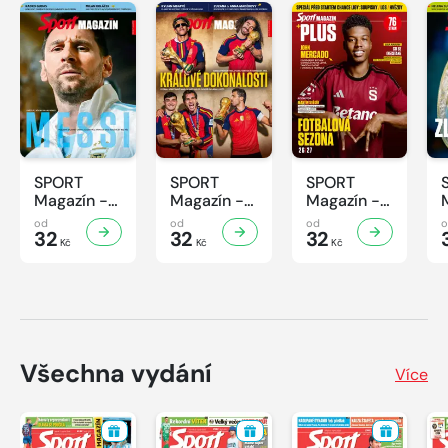
SPORT
SPORT
SPORT
Magazín -
Magazín -
Magazín -
32/2026
31/2026
30/2026
od
od
od
32
32
32
Kč
Kč
Kč
Všechna vydání
Více