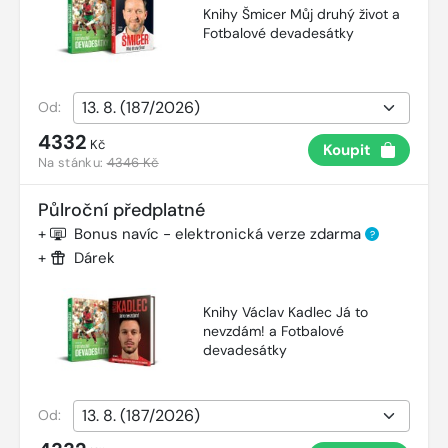
Knihy Šmicer Můj druhý život a
Fotbalové devadesátky
Od:
4332
Kč
Koupit
Na stánku:
4346 Kč
Půlroční předplatné
+
Bonus navíc - elektronická verze zdarma
?
+
Dárek
Knihy Václav Kadlec Já to
nevzdám! a Fotbalové
devadesátky
Od: