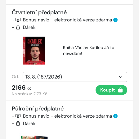
Čtvrtletní předplatné
+
Bonus navíc - elektronická verze zdarma
?
+
Dárek
Kniha Václav Kadlec Já to
nevzdám!
Od:
2166
Kč
Koupit
Na stánku:
2173 Kč
Půlroční předplatné
+
Bonus navíc - elektronická verze zdarma
?
+
Dárek