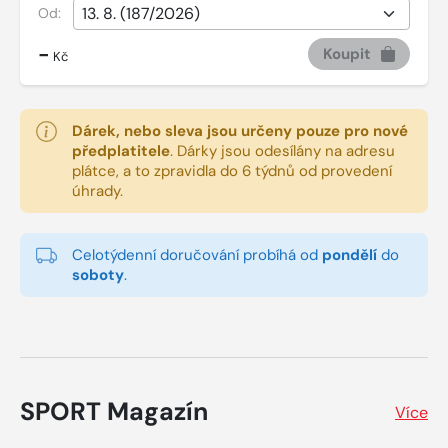
Od:
-
Koupit
Kč
Dárek, nebo sleva jsou určeny pouze pro nové
předplatitele
.
Dárky jsou odesílány na adresu
plátce, a to zpravidla do 6 týdnů od provedení
úhrady.
Celotýdenní doručování probíhá od
pondělí
do
soboty
.
SPORT Magazín
Více