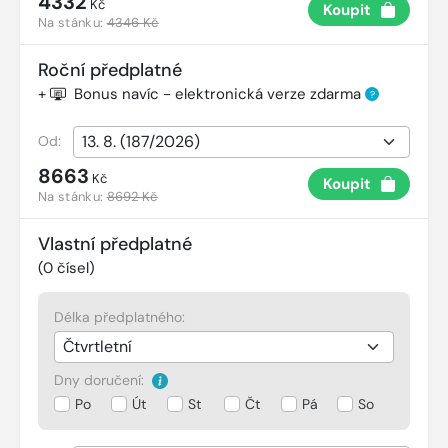
4332
Kč
Koupit
Na stánku:
4346 Kč
Roční předplatné
+
Bonus navíc - elektronická verze zdarma
?
Od:
8663
Kč
Koupit
Na stánku:
8692 Kč
Vlastní předplatné
(
0
čísel)
Délka předplatného:
Dny doručení:
Po
Út
St
Čt
Pá
So