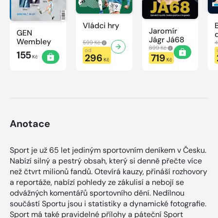
Vládci hry
Jaromír
GEN
Jágr Já68
Wembley
599 Kč
4
899 Kč
od
155
296
719
Kč
Kč
Kč
Anotace
Sport je už 65 let jediným sportovním deníkem v Česku.
Nabízí silný a pestrý obsah, který si denně přečte více
než čtvrt milionů fandů. Otevírá kauzy, přináší rozhovory
a reportáže, nabízí pohledy ze zákulisí a nebojí se
odvážných komentářů sportovního dění. Nedílnou
součástí Sportu jsou i statistiky a dynamické fotografie.
Sport má také pravidelné přílohy a páteční Sport