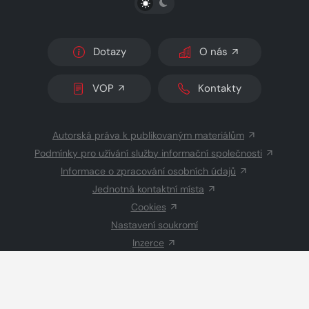
Dotazy
O nás
VOP
Kontakty
Autorská práva k publikovaným materiálům
Podmínky pro užívání služby informační společnosti
Informace o zpracování osobních údajů
Jednotná kontaktní místa
Cookies
Nastavení soukromí
Inzerce
Redakce