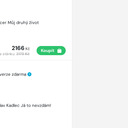
cer Můj druhý život
2166
Kč
Koupit
a stánku:
2173 Kč
 verze zdarma
?
lav Kadlec Já to nevzdám!