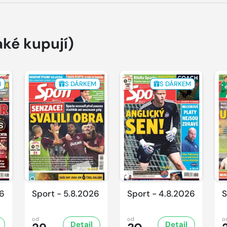
aké kupují)
M
S DÁRKEM
S DÁRKEM
26
Sport - 5.8.2026
Sport - 4.8.2026
S
od
od
o
Detail
Detail