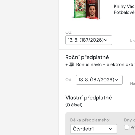
Knihy Vác
Fotbalov
Od:
Na
Roční předplatné
+
Bonus navíc - elektronická
Od:
Na
Vlastní předplatné
(
0
čísel)
Délka předplatného:
Dny d
P