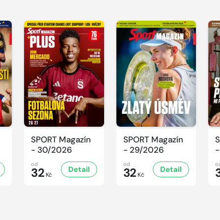
SPORT Magazín
SPORT Magazín
S
- 30/2026
- 29/2026
-
od
od
o
Detail
Detail
32
32
Kč
Kč