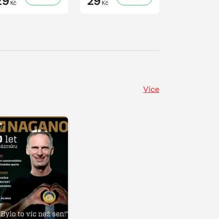
29
29
41
Kč
Kč
Kč
Více