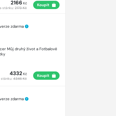
2166
Kč
Koupit
a stánku:
2173 Kč
 verze zdarma
?
cer Můj druhý život a Fotbalové
tky
4332
Kč
Koupit
 stánku:
4346 Kč
 verze zdarma
?