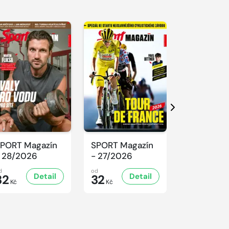
Další
PORT Magazín
SPORT Magazín
SPORT Ma
 28/2026
- 27/2026
- 26/2026
d
od
od
Detail
Detail
D
32
32
32
Kč
Kč
Kč