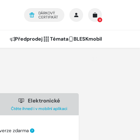
DÁRKOVÝ
CERTIFIKÁT
0
Předprodej
Témata
BLESKmobil
Elektronické
Čtěte ihned i v mobilní aplikaci
 verze zdarma
?