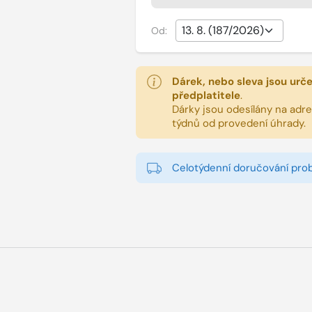
Od:
Dárek, nebo sleva jsou urč
předplatitele
.
Dárky jsou odesílány na adres
týdnů od provedení úhrady.
Celotýdenní doručování pro