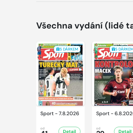
Všechna vydání
(lidé t
S DÁRKEM
S DÁRKE
Sport - 7.8.2026
Sport - 6.8.20
od
od
Detail
Detail