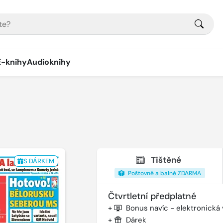
E-knihy
Audioknihy
Tištěné
S DÁRKEM
Poštovné a balné ZDARMA
Čtvrtletní předplatné
+
Bonus navíc - elektronická
+
Dárek