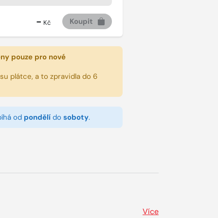
-
Koupit
Kč
eny pouze pro nové
u plátce, a to zpravidla do 6
bíhá od
pondělí
do
soboty
.
Více