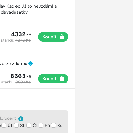
lav Kadlec Já to nevzdám! a
é devadesátky
4332
Kč
Koupit
 stánku:
4346 Kč
 verze zdarma
?
8663
Kč
Koupit
 stánku:
8692 Kč
oručení:
o
Út
St
Čt
Pá
So