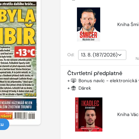
Kniha Šmi
Od:
N
Čtvrtletní předplatné
+
Bonus navíc - elektronická
+
Dárek
Kniha Vác
ku