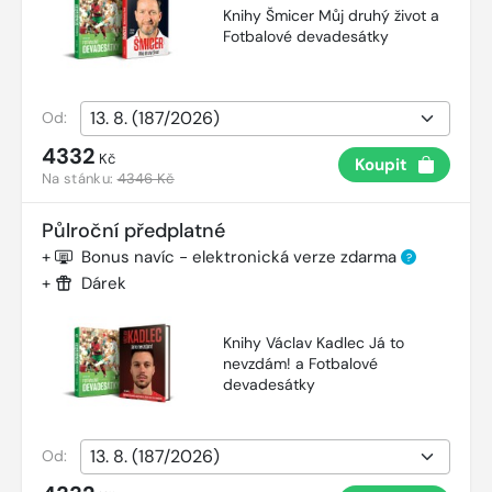
Knihy Šmicer Můj druhý život a
Fotbalové devadesátky
Od:
4332
Kč
Koupit
Na stánku:
4346 Kč
Půlroční předplatné
+
Bonus navíc - elektronická verze zdarma
?
+
Dárek
Knihy Václav Kadlec Já to
nevzdám! a Fotbalové
devadesátky
Od: