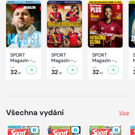
SPORT
SPORT
SPORT
Magazín -
Magazín -
Magazín -
32/2026
31/2026
30/2026
od
od
od
32
32
32
Kč
Kč
Kč
Všechna vydání
Více