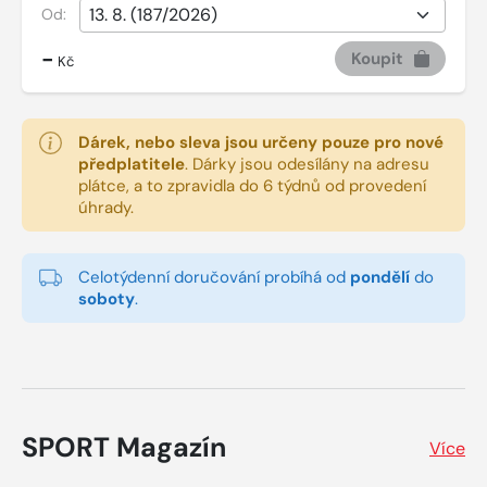
Od:
-
Koupit
Kč
Dárek, nebo sleva jsou určeny pouze pro nové
předplatitele
.
Dárky jsou odesílány na adresu
plátce, a to zpravidla do 6 týdnů od provedení
úhrady.
Celotýdenní doručování probíhá od
pondělí
do
soboty
.
SPORT Magazín
Více