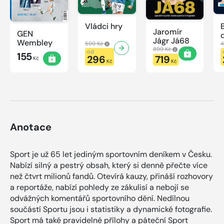
Vládci hry
Jaromír
GEN
Jágr Já68
Wembley
599 Kč
4
899 Kč
od
155
296
719
Kč
Kč
Kč
Anotace
Sport je už 65 let jediným sportovním deníkem v Česku.
Nabízí silný a pestrý obsah, který si denně přečte více
než čtvrt milionů fandů. Otevírá kauzy, přináší rozhovory
a reportáže, nabízí pohledy ze zákulisí a nebojí se
odvážných komentářů sportovního dění. Nedílnou
součástí Sportu jsou i statistiky a dynamické fotografie.
Sport má také pravidelné přílohy a páteční Sport