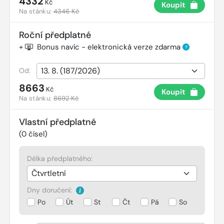
4332
Kč
Koupit
Na stánku:
4346 Kč
Roční předplatné
+
Bonus navíc - elektronická verze zdarma
?
Od:
8663
Kč
Koupit
Na stánku:
8692 Kč
Vlastní předplatné
(
0
čísel)
Délka předplatného:
Dny doručení:
Po
Út
St
Čt
Pá
So