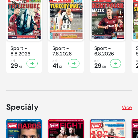
Sport -
Sport -
Sport -
8.8.2026
7.8.2026
6.8.2026
od
od
od
29
41
29
Kč
Kč
Kč
Speciály
Více