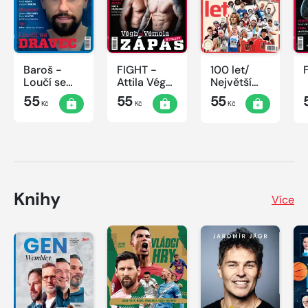
Baroš -
FIGHT -
100 let/
Loučí se
Attila Végh
Největší
dravec
vs. Karlos
okamžiky
55
55
55
Kč
Kč
Kč
Vémola
českého
sportu
Knihy
Více