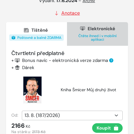
Vydání:
17.6.2024
–
Archiv
Anotace
Elektronické
Tištěné
Čtěte ihned i v mobilní
Poštovné a balné ZDARMA
aplikaci
Čtvrtletní předplatné
+
Bonus navíc - elektronická verze zdarma
?
+
Dárek
Kniha Šmicer Můj druhý život
Od:
2166
Kč
Koupit
Na stánku:
2173 Kč