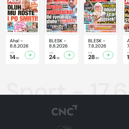
Aha! -
BLESK -
BLESK -
8.8.2026
8.8.2026
7.8.2026
od
od
od
14
24
28
Kč
Kč
Kč
Sport - 17.
PŘEPNOUT SVĚTLÝ/TMAVÝ REŽIM