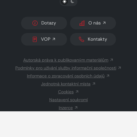
Dotazy
O nás
VOP
Kontakty
Autorská práva k publikovaným materiálům
Podmínky pro užívání služby informační společnosti
Informace o zpracování osobních údajů
Jednotná kontaktní místa
Cookies
Nastavení soukromí
Inzerce
Redakce