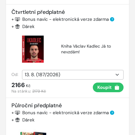
Čtvrtletní předplatné
+
Bonus navíc - elektronická verze zdarma
?
+
Dárek
Kniha Václav Kadlec Já to
nevzdám!
Od:
2166
Kč
Koupit
Na stánku:
2173 Kč
Půlroční předplatné
+
Bonus navíc - elektronická verze zdarma
?
+
Dárek