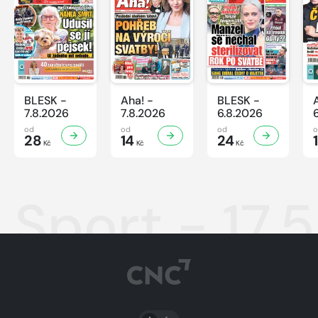
BLESK -
Aha! -
BLESK -
7.8.2026
7.8.2026
6.8.2026
od
od
od
28
14
24
Kč
Kč
Kč
Sport - 17.
PŘEPNOUT SVĚTLÝ/TMAVÝ REŽIM