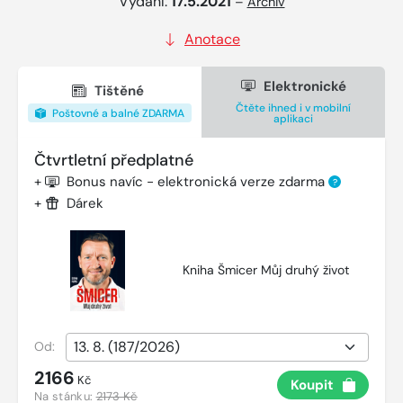
Vydání:
17.5.2021
–
Archiv
Anotace
Elektronické
Tištěné
Čtěte ihned i v mobilní
Poštovné a balné ZDARMA
aplikaci
Čtvrtletní předplatné
+
Bonus navíc - elektronická verze zdarma
?
+
Dárek
Kniha Šmicer Můj druhý život
Od:
2166
Kč
Koupit
Na stánku:
2173 Kč