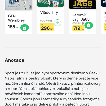
Vládci hry
Jaromír
GEN
Jágr Já68
Wembley
599 Kč
4
899 Kč
od
155
296
719
Kč
Kč
Kč
Anotace
Sport je už 65 let jediným sportovním deníkem v Česku.
Nabízí silný a pestrý obsah, který si denně přečte více
než čtvrt milionů fandů. Otevírá kauzy, přináší rozhovory
a reportáže, nabízí pohledy ze zákulisí a nebojí se
odvážných komentářů sportovního dění. Nedílnou
součástí Sportu jsou i statistiky a dynamické fotografie.
Sport má také pravidelné přílohy a páteční Sport