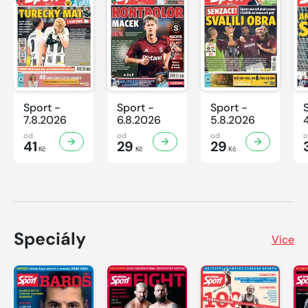
Sport -
Sport -
Sport -
7.8.2026
6.8.2026
5.8.2026
od
od
od
41
29
29
Kč
Kč
Kč
Speciály
Více