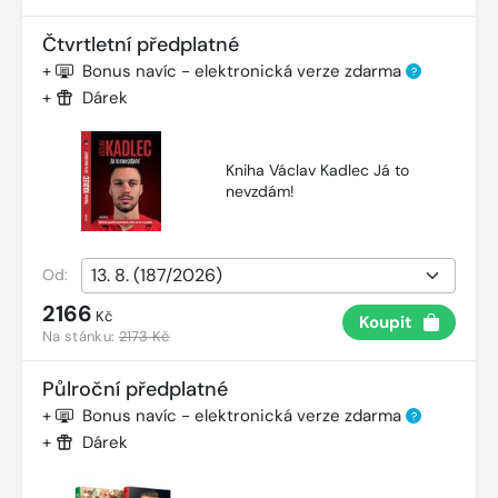
Čtvrtletní předplatné
+
Bonus navíc - elektronická verze zdarma
?
+
Dárek
Kniha Václav Kadlec Já to
nevzdám!
Od:
2166
Kč
Koupit
Na stánku:
2173 Kč
Půlroční předplatné
+
Bonus navíc - elektronická verze zdarma
?
+
Dárek