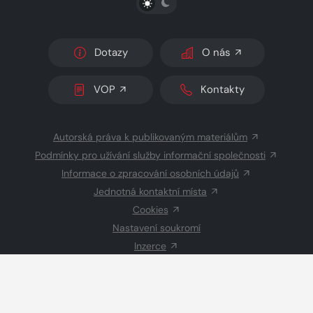
Dotazy
O nás
VOP
Kontakty
Autorská práva k publikovaným materiálům
Podmínky pro užívání služby informační společnosti
Informace o zpracování osobních údajů
Jednotná kontaktní místa
Cookies
Nastavení soukromí
Inzerce
Redakce