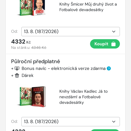
Knihy Šmicer Můj druhý život a
Fotbalové devadesátky
Od:
4332
Kč
Koupit
Na stánku:
4346 Kč
Půlroční předplatné
+
Bonus navíc - elektronická verze zdarma
?
+
Dárek
Knihy Václav Kadlec Já to
nevzdám! a Fotbalové
devadesátky
Od: