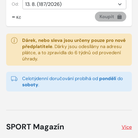
Od:
-
Koupit
Kč
Dárek, nebo sleva jsou určeny pouze pro nové
předplatitele
.
Dárky jsou odesílány na adresu
plátce, a to zpravidla do 6 týdnů od provedení
úhrady.
Celotýdenní doručování probíhá od
pondělí
do
soboty
.
SPORT Magazín
Více