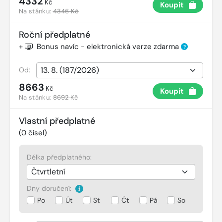
4332
Kč
Koupit
Na stánku:
4346 Kč
Roční předplatné
+
Bonus navíc - elektronická verze zdarma
?
Od:
8663
Kč
Koupit
Na stánku:
8692 Kč
Vlastní předplatné
(
0
čísel)
Délka předplatného:
Dny doručení:
Po
Út
St
Čt
Pá
So