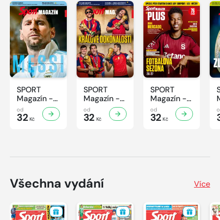
SPORT
SPORT
SPORT
Magazín -
Magazín -
Magazín -
32/2026
31/2026
30/2026
od
od
od
32
32
32
Kč
Kč
Kč
Všechna vydání
Více