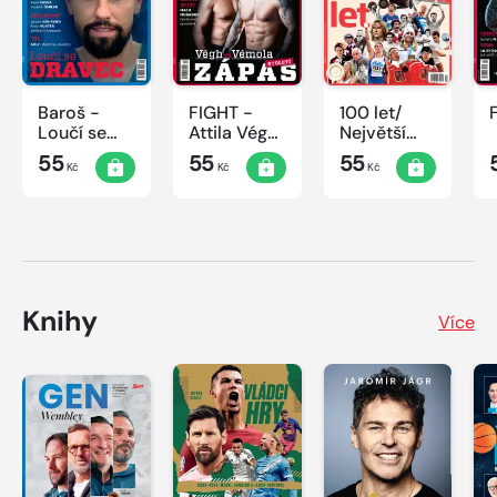
Baroš -
FIGHT -
100 let/
Loučí se
Attila Végh
Největší
dravec
vs. Karlos
okamžiky
55
55
55
Kč
Kč
Kč
Vémola
českého
sportu
Knihy
Více