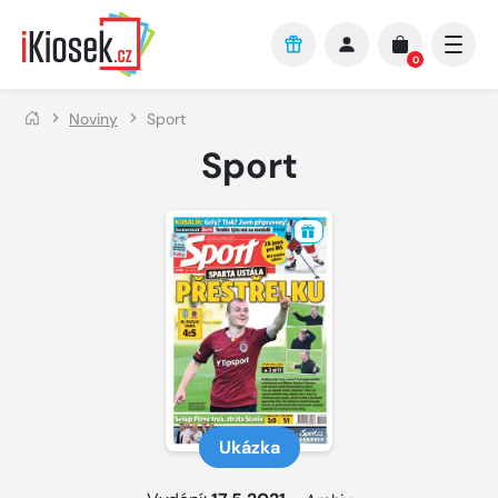
Přejít na hlavní obsah
0
Noviny
Sport
Sport
Ukázka