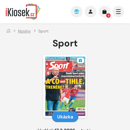
Přejít na hlavní obsah
0
Noviny
Sport
Sport
Ukázka