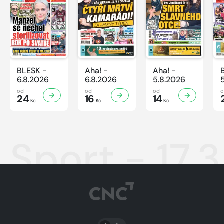
BLESK -
Aha! -
Aha! -
6.8.2026
6.8.2026
5.8.2026
od
od
od
24
16
14
Kč
Kč
Kč
Sport - 17.
PŘEPNOUT SVĚTLÝ/TMAVÝ REŽIM