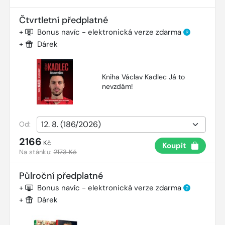
Čtvrtletní předplatné
+
Bonus navíc - elektronická verze zdarma
?
+
Dárek
Kniha Václav Kadlec Já to
nevzdám!
Od:
2166
Kč
Koupit
Na stánku:
2173 Kč
Půlroční předplatné
+
Bonus navíc - elektronická verze zdarma
?
+
Dárek