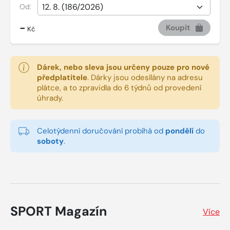
Od:
-
Koupit
Kč
Dárek, nebo sleva jsou určeny pouze pro nové
předplatitele
.
Dárky jsou odesílány na adresu
plátce, a to zpravidla do 6 týdnů od provedení
úhrady.
Celotýdenní doručování probíhá od
pondělí
do
soboty
.
SPORT Magazín
Více