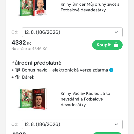
Knihy Šmicer Můj druhý život a
Fotbalové devadesátky
Od:
4332
Kč
Koupit
Na stánku:
4346 Kč
Půlroční předplatné
+
Bonus navíc - elektronická verze zdarma
?
+
Dárek
Knihy Václav Kadlec Já to
nevzdám! a Fotbalové
devadesátky
Od: