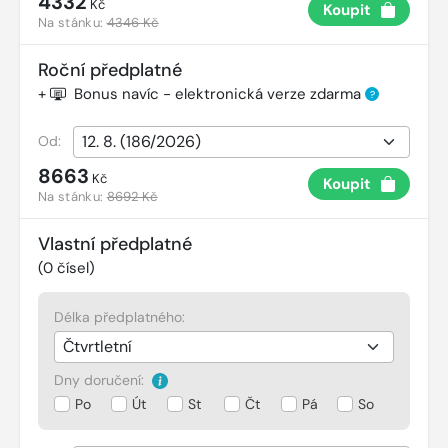
4332
Kč
Koupit
Na stánku:
4346 Kč
Roční předplatné
+
Bonus navíc - elektronická verze zdarma
?
Od:
8663
Kč
Koupit
Na stánku:
8692 Kč
Vlastní předplatné
(
0
čísel)
Délka předplatného:
Dny doručení:
Po
Út
St
Čt
Pá
So