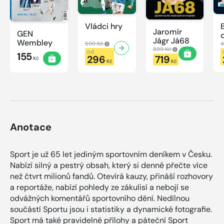
Vládci hry
Jaromír
GEN
Jágr Já68
Wembley
599 Kč
4
899 Kč
od
155
296
719
Kč
Kč
Kč
Anotace
Sport je už 65 let jediným sportovním deníkem v Česku.
Nabízí silný a pestrý obsah, který si denně přečte více
než čtvrt milionů fandů. Otevírá kauzy, přináší rozhovory
a reportáže, nabízí pohledy ze zákulisí a nebojí se
odvážných komentářů sportovního dění. Nedílnou
součástí Sportu jsou i statistiky a dynamické fotografie.
Sport má také pravidelné přílohy a páteční Sport