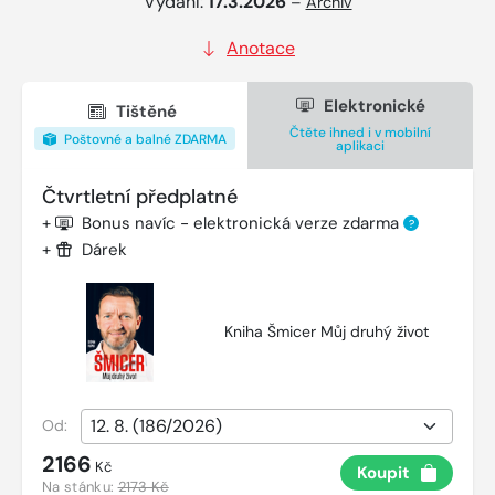
Vydání:
17.3.2026
–
Archiv
Anotace
Elektronické
Tištěné
Čtěte ihned i v mobilní
Poštovné a balné ZDARMA
aplikaci
Čtvrtletní předplatné
+
Bonus navíc - elektronická verze zdarma
?
+
Dárek
Kniha Šmicer Můj druhý život
Od:
2166
Kč
Koupit
Na stánku:
2173 Kč