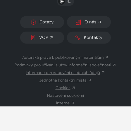
Dotazy
O nás
VOP
Kontakty
Autorská práva k publikovaným materiálům
Podmínky pro užívání služby informační společnosti
Informace o zpracování osobních údajů
Jednotná kontaktní místa
Cookies
Nastavení soukromí
Inzerce
Redakce