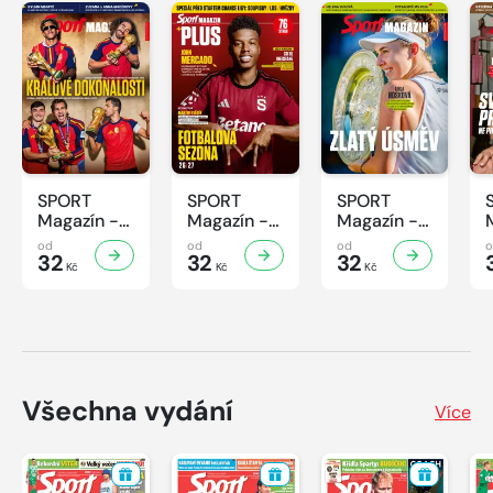
SPORT
SPORT
SPORT
Magazín -
Magazín -
Magazín -
31/2026
30/2026
29/2026
od
od
od
32
32
32
Kč
Kč
Kč
Všechna vydání
Více