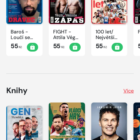
Baroš -
FIGHT -
100 let/
Loučí se
Attila Végh
Největší
dravec
vs. Karlos
okamžiky
55
55
55
Kč
Kč
Kč
Vémola
českého
sportu
Knihy
Více