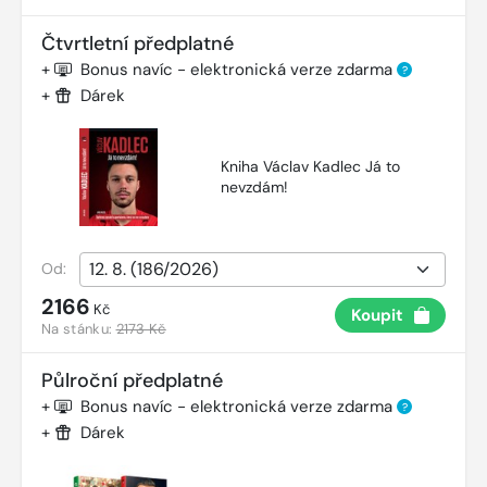
Čtvrtletní předplatné
+
Bonus navíc - elektronická verze zdarma
?
+
Dárek
Kniha Václav Kadlec Já to
nevzdám!
Od:
2166
Kč
Koupit
Na stánku:
2173 Kč
Půlroční předplatné
+
Bonus navíc - elektronická verze zdarma
?
+
Dárek