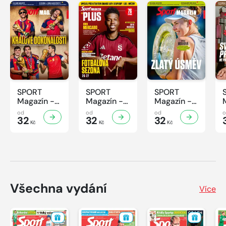
SPORT
SPORT
SPORT
Magazín -
Magazín -
Magazín -
31/2026
30/2026
29/2026
od
od
od
32
32
32
Kč
Kč
Kč
Všechna vydání
Více