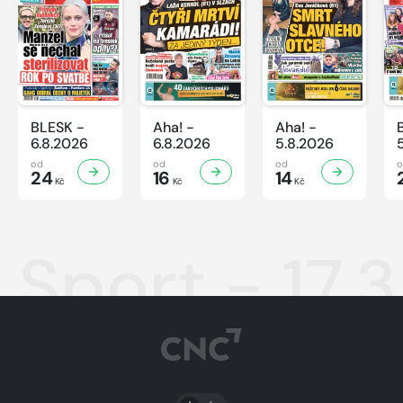
BLESK -
Aha! -
Aha! -
6.8.2026
6.8.2026
5.8.2026
od
od
od
24
16
14
Kč
Kč
Kč
Sport - 17.
PŘEPNOUT SVĚTLÝ/TMAVÝ REŽIM