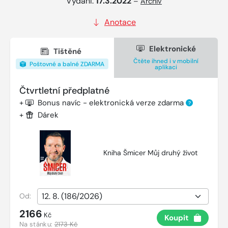
Vydání:
17.3.2022
–
Archiv
Anotace
Elektronické
Tištěné
Čtěte ihned i v mobilní
Poštovné a balné ZDARMA
aplikaci
Čtvrtletní předplatné
+
Bonus navíc - elektronická verze zdarma
?
+
Dárek
Kniha Šmicer Můj druhý život
Od:
2166
Kč
Koupit
Na stánku:
2173 Kč