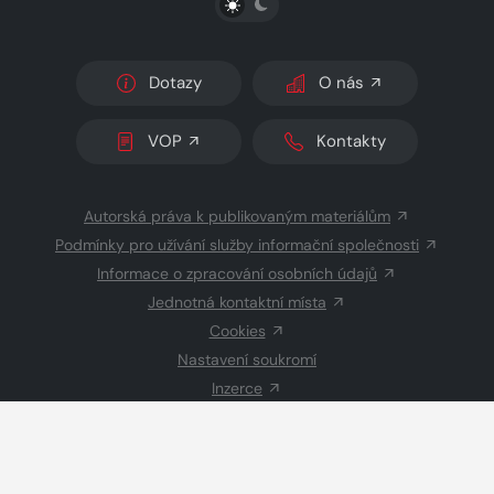
Dotazy
O nás
VOP
Kontakty
Autorská práva k publikovaným materiálům
Podmínky pro užívání služby informační společnosti
Informace o zpracování osobních údajů
Jednotná kontaktní místa
Cookies
Nastavení soukromí
Inzerce
Redakce