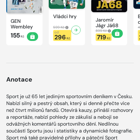
Vládci hry
Jaromír
GEN
Jágr Já68
Wembley
599 Kč
4
899 Kč
od
155
296
719
Kč
Kč
Kč
Anotace
Sport je už 65 let jediným sportovním deníkem v Česku.
Nabízí silný a pestrý obsah, který si denně přečte více
než čtvrt milionů fandů. Otevírá kauzy, přináší rozhovory
a reportáže, nabízí pohledy ze zákulisí a nebojí se
odvážných komentářů sportovního dění. Nedílnou
součástí Sportu jsou i statistiky a dynamické fotografie.
Sport má také pravidelné přílohy a páteční Sport