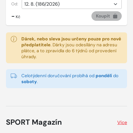
Od:
-
Koupit
Kč
Dárek, nebo sleva jsou určeny pouze pro nové
předplatitele
.
Dárky jsou odesílány na adresu
plátce, a to zpravidla do 6 týdnů od provedení
úhrady.
Celotýdenní doručování probíhá od
pondělí
do
soboty
.
SPORT Magazín
Více