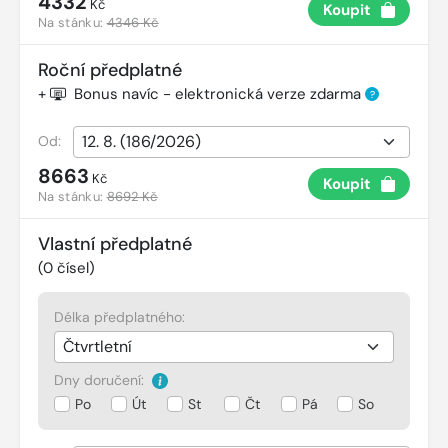
4332
Kč
Koupit
Na stánku:
4346 Kč
Roční předplatné
+
Bonus navíc - elektronická verze zdarma
?
Od:
8663
Kč
Koupit
Na stánku:
8692 Kč
Vlastní předplatné
(
0
čísel)
Délka předplatného:
Dny doručení:
Po
Út
St
Čt
Pá
So