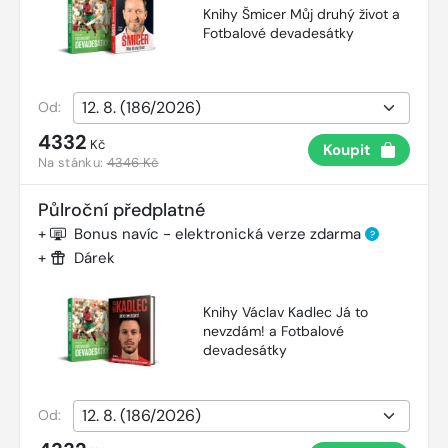
Knihy Šmicer Můj druhý život a
Fotbalové devadesátky
Od:
4332
Kč
Koupit
Na stánku:
4346 Kč
Půlroční předplatné
+
Bonus navíc - elektronická verze zdarma
?
+
Dárek
Knihy Václav Kadlec Já to
nevzdám! a Fotbalové
devadesátky
Od: