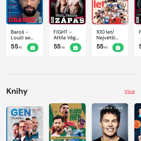
Baroš -
FIGHT -
100 let/
Loučí se
Attila Végh
Největší
dravec
vs. Karlos
okamžiky
55
55
55
Kč
Kč
Kč
Vémola
českého
sportu
Knihy
Více