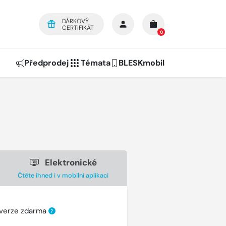
DÁRKOVÝ
CERTIFIKÁT
0
Předprodej
Témata
BLESKmobil
Elektronické
Čtěte ihned i v mobilní aplikaci
 verze zdarma
?