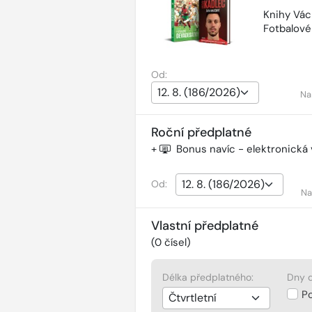
Knihy Vác
Fotbalov
Od:
Na
Roční předplatné
+
Bonus navíc - elektronická
Od:
Na
Vlastní předplatné
(
0
čísel)
Délka předplatného:
Dny d
P