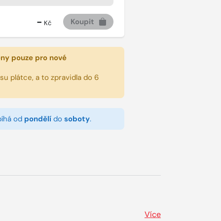
-
Koupit
Kč
eny pouze pro nové
u plátce, a to zpravidla do 6
bíhá od
pondělí
do
soboty
.
Více