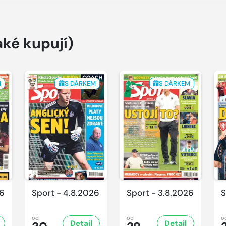
aké kupují)
M
S DÁRKEM
S DÁRKEM
26
Sport - 4.8.2026
Sport - 3.8.2026
S
od
od
o
Detail
Detail