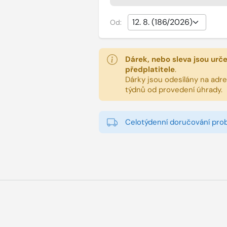
Od:
Dárek, nebo sleva jsou urč
předplatitele
.
Dárky jsou odesílány na adres
týdnů od provedení úhrady.
Celotýdenní doručování pro