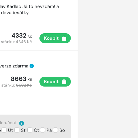
lav Kadlec Já to nevzdám! a
é devadesátky
4332
Kč
Koupit
 stánku:
4346 Kč
 verze zdarma
?
8663
Kč
Koupit
 stánku:
8692 Kč
oručení:
o
Út
St
Čt
Pá
So