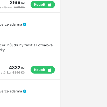
2166
Kč
Koupit
a stánku:
2173 Kč
 verze zdarma
?
cer Můj druhý život a Fotbalové
tky
4332
Kč
Koupit
 stánku:
4346 Kč
 verze zdarma
?