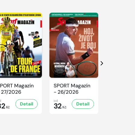
Další
PORT Magazín
SPORT Magazín
SPORT Ma
 27/2026
- 26/2026
- 25/2026
d
od
od
Detail
Detail
D
32
32
32
Kč
Kč
Kč