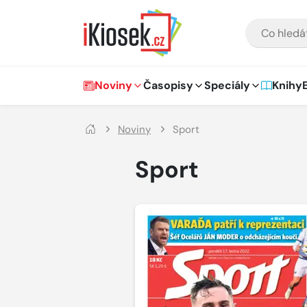
Přejít na hlavní obsah
VYHLEDÁVÁNÍ
Hlavní navigace
Noviny
Časopisy
Speciály
Knihy
Noviny
Sport
Sport