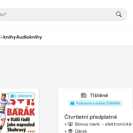
E-knihy
Audioknihy
Tištěné
S DÁRKEM
Poštovné a balné ZDARMA
Čtvrtletní předplatné
+
Bonus navíc - elektronická
+
Dárek