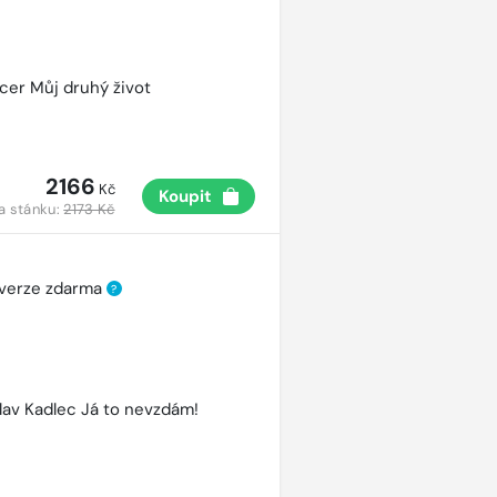
cer Můj druhý život
2166
Kč
Koupit
a stánku:
2173 Kč
 verze zdarma
?
lav Kadlec Já to nevzdám!