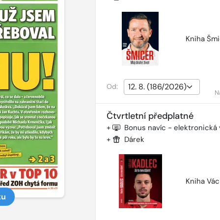
Kniha Šmi
Od:
N
Čtvrtletní předplatné
+
Bonus navíc - elektronická
+
Dárek
Kniha Vác
ku