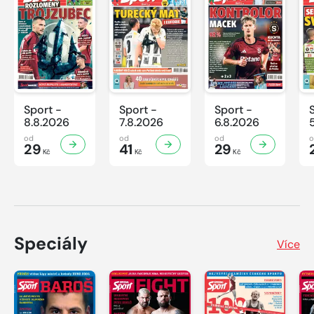
Sport -
Sport -
Sport -
8.8.2026
7.8.2026
6.8.2026
od
od
od
29
41
29
Kč
Kč
Kč
Speciály
Více