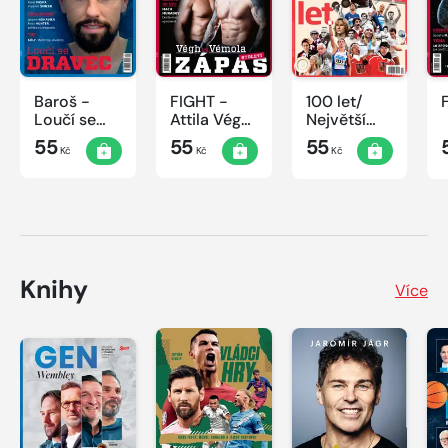
Baroš -
FIGHT -
100 let/
Loučí se
Attila Végh
Největší
dravec
vs. Karlos
okamžiky
55
55
55
Kč
Kč
Kč
Vémola
českého
sportu
Knihy
Více