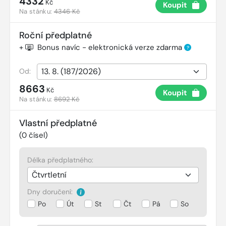
4332
Kč
Koupit
Na stánku:
4346 Kč
Roční předplatné
+
Bonus navíc - elektronická verze zdarma
?
Od:
8663
Kč
Koupit
Na stánku:
8692 Kč
Vlastní předplatné
(
0
čísel)
Délka předplatného:
Dny doručení:
Po
Út
St
Čt
Pá
So