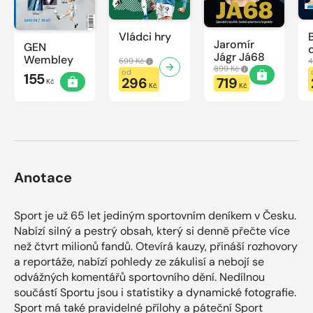
Vládci hry
Jaromír
GEN
Jágr Já68
Wembley
599 Kč
4
899 Kč
od
155
296
719
Kč
Kč
Kč
Anotace
Sport je už 65 let jediným sportovním deníkem v Česku.
Nabízí silný a pestrý obsah, který si denně přečte více
než čtvrt milionů fandů. Otevírá kauzy, přináší rozhovory
a reportáže, nabízí pohledy ze zákulisí a nebojí se
odvážných komentářů sportovního dění. Nedílnou
součástí Sportu jsou i statistiky a dynamické fotografie.
Sport má také pravidelné přílohy a páteční Sport