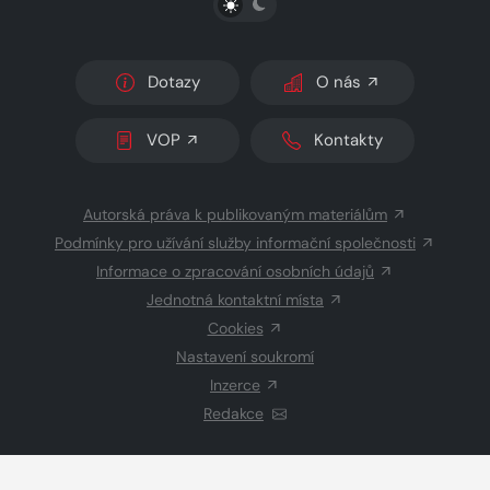
Dotazy
O nás
VOP
Kontakty
Autorská práva k publikovaným materiálům
Podmínky pro užívání služby informační společnosti
Informace o zpracování osobních údajů
Jednotná kontaktní místa
Cookies
Nastavení soukromí
Inzerce
Redakce