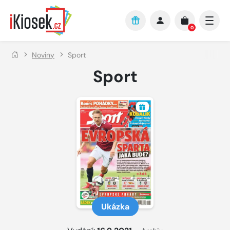
Přejít na hlavní obsah
0
Noviny
Sport
Sport
Ukázka