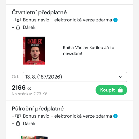
Čtvrtletní předplatné
+
Bonus navíc - elektronická verze zdarma
?
+
Dárek
Kniha Václav Kadlec Já to
nevzdám!
Od:
2166
Kč
Koupit
Na stánku:
2173 Kč
Půlroční předplatné
+
Bonus navíc - elektronická verze zdarma
?
+
Dárek