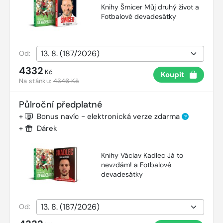
Knihy Šmicer Můj druhý život a
Fotbalové devadesátky
Od:
4332
Kč
Koupit
Na stánku:
4346 Kč
Půlroční předplatné
+
Bonus navíc - elektronická verze zdarma
?
+
Dárek
Knihy Václav Kadlec Já to
nevzdám! a Fotbalové
devadesátky
Od: