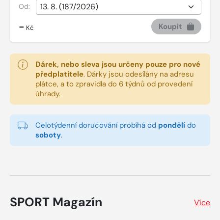
Od:
-
Koupit
Kč
Dárek, nebo sleva jsou určeny pouze pro nové
předplatitele
.
Dárky jsou odesílány na adresu
plátce, a to zpravidla do 6 týdnů od provedení
úhrady.
Celotýdenní doručování probíhá od
pondělí
do
soboty
.
SPORT Magazín
Více