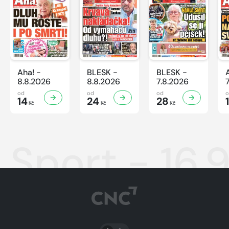
Aha! -
BLESK -
BLESK -
8.8.2026
8.8.2026
7.8.2026
od
od
od
14
24
28
Kč
Kč
Kč
Sport - 16.
PŘEPNOUT SVĚTLÝ/TMAVÝ REŽIM