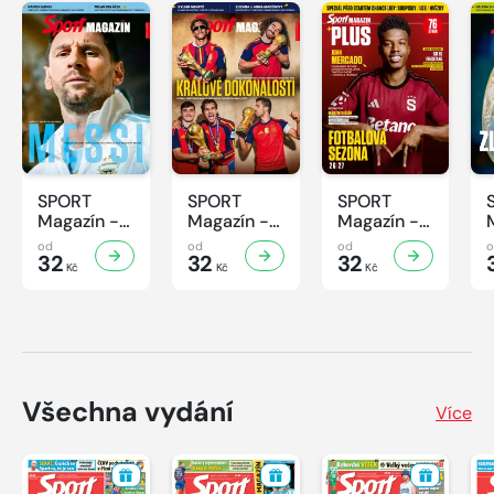
SPORT
SPORT
SPORT
Magazín -
Magazín -
Magazín -
32/2026
31/2026
30/2026
od
od
od
32
32
32
Kč
Kč
Kč
Všechna vydání
Více