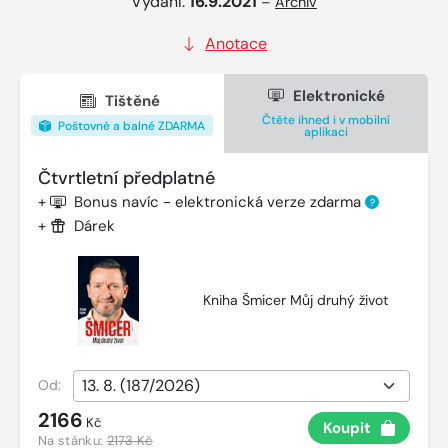
Vydání:
16.9.2021
–
Archiv
Anotace
Elektronické
Tištěné
Čtěte ihned i v mobilní
Poštovné a balné ZDARMA
aplikaci
Čtvrtletní předplatné
+
Bonus navíc - elektronická verze zdarma
?
+
Dárek
Kniha Šmicer Můj druhý život
Od:
2166
Kč
Koupit
Na stánku:
2173 Kč