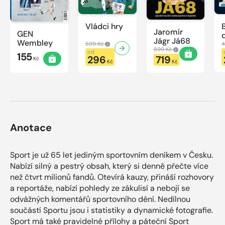
Vládci hry
Jaromír
GEN
Jágr Já68
Wembley
599 Kč
4
899 Kč
od
155
296
719
Kč
Kč
Kč
Anotace
Sport je už 65 let jediným sportovním deníkem v Česku.
Nabízí silný a pestrý obsah, který si denně přečte více
než čtvrt milionů fandů. Otevírá kauzy, přináší rozhovory
a reportáže, nabízí pohledy ze zákulisí a nebojí se
odvážných komentářů sportovního dění. Nedílnou
součástí Sportu jsou i statistiky a dynamické fotografie.
Sport má také pravidelné přílohy a páteční Sport