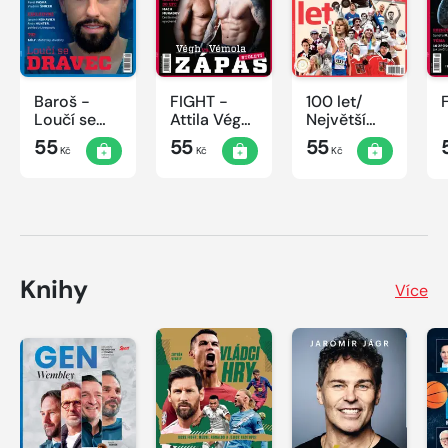
Baroš -
FIGHT -
100 let/
Loučí se
Attila Végh
Největší
dravec
vs. Karlos
okamžiky
55
55
55
Kč
Kč
Kč
Vémola
českého
sportu
Knihy
Více