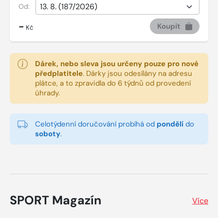
Od:
-
Koupit
Kč
Dárek, nebo sleva jsou určeny pouze pro nové
předplatitele
.
Dárky jsou odesílány na adresu
plátce, a to zpravidla do 6 týdnů od provedení
úhrady.
Celotýdenní doručování probíhá od
pondělí
do
soboty
.
SPORT Magazín
Více