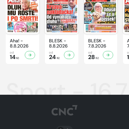
Aha! -
BLESK -
BLESK -
8.8.2026
8.8.2026
7.8.2026
od
od
od
14
24
28
Kč
Kč
Kč
Sport - 16.
PŘEPNOUT SVĚTLÝ/TMAVÝ REŽIM