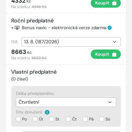
4332
Kč
Koupit
Na stánku:
4346 Kč
Roční předplatné
+
Bonus navíc - elektronická verze zdarma
?
Od:
8663
Kč
Koupit
Na stánku:
8692 Kč
Vlastní předplatné
(
0
čísel)
Délka předplatného:
Dny doručení:
Po
Út
St
Čt
Pá
So