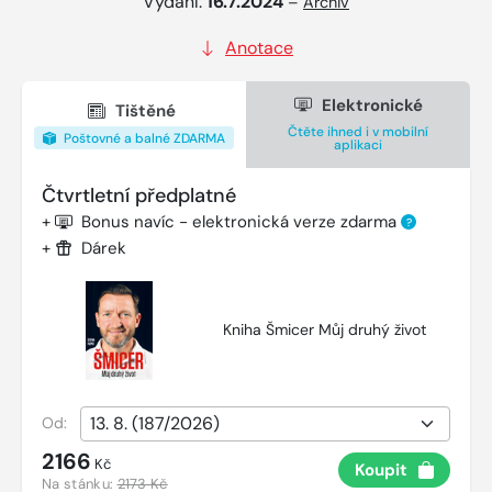
Vydání:
16.7.2024
–
Archiv
Anotace
Elektronické
Tištěné
Čtěte ihned i v mobilní
Poštovné a balné ZDARMA
aplikaci
Čtvrtletní předplatné
+
Bonus navíc - elektronická verze zdarma
?
+
Dárek
Kniha Šmicer Můj druhý život
Od:
2166
Kč
Koupit
Na stánku:
2173 Kč