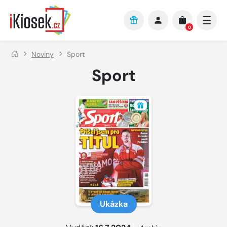
Přejít na hlavní obsah
0
Noviny
Sport
Sport
Ukázka