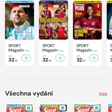
SPORT
SPORT
SPORT
Magazín -
Magazín -
Magazín -
32/2026
31/2026
30/2026
od
od
od
32
32
32
Kč
Kč
Kč
Všechna vydání
Více