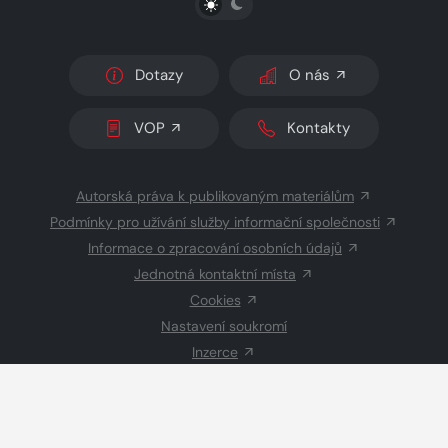
Dotazy
O nás
VOP
Kontakty
Autorská práva k publikovaným materiálům
Podmínky pro užívání služby informační společnosti
Informace o zpracování osobních údajů
Jednotná kontaktní místa
Cookies
Nastavení soukromí
Inzerce
Redakce