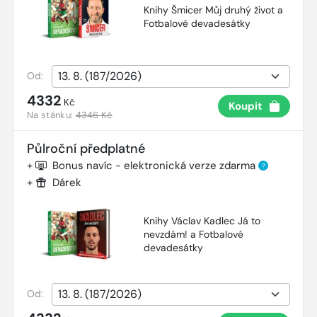
Knihy Šmicer Můj druhý život a
Fotbalové devadesátky
Od:
4332
Kč
Koupit
Na stánku:
4346 Kč
Půlroční předplatné
+
Bonus navíc - elektronická verze zdarma
?
+
Dárek
Knihy Václav Kadlec Já to
nevzdám! a Fotbalové
devadesátky
Od: