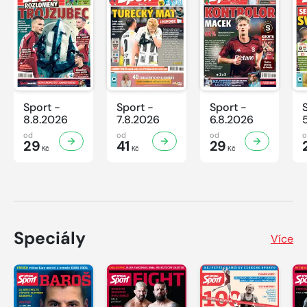
Sport -
Sport -
Sport -
8.8.2026
7.8.2026
6.8.2026
od
od
od
29
41
29
Kč
Kč
Kč
Speciály
Více