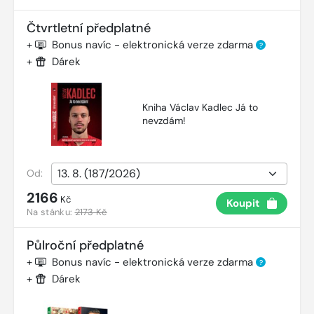
Čtvrtletní předplatné
+
Bonus navíc - elektronická verze zdarma
?
+
Dárek
Kniha Václav Kadlec Já to
nevzdám!
Od:
2166
Kč
Koupit
Na stánku:
2173 Kč
Půlroční předplatné
+
Bonus navíc - elektronická verze zdarma
?
+
Dárek